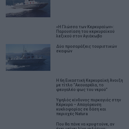
«Η Γλώσσα των Κερκυραίων»:
Παρουσίαση του κερκυραϊκού
λεξικού στον Αγιάκωβο
Δύο προσαράξεις τουριστικών
σκαφών
Η 6η Εικαστική Κερκυραϊκή Άνοιξη
με τίτλο “Ακουαρέλα, το
φευγαλέο φως του νερού”
Υψηλός κίνδυνος πυρκαγιάς στην
Κέρκυρα – Απαγόρευση
κυκλοφορίας σε δάση και
περιοχές Natura
Που θα πάνε να κρυφτούνε, αν
έχει μείνει λίγο φιλότιμο;