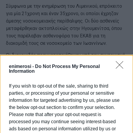
Σύμφωνα με την ενημέρωση του Λιμενικού, επρόκειτο
για μία 21χρονη και έναν 35χρονο, οι οποίοι έχρηζαν
άμεσης νοσοκομειακής περίθαλψης. Οι δύο ασθενείς
μεταφέρθηκαν ακτοπλοϊκώς στην Ηγουμενίτσα, όπου
τους παρέλαβαν ασθενοφόρα του ΕΚΑΒ για τη
διακομιδή τους σε νοσοκομείο των Ιωαννίνων.
Οι διακομιδές πραγματοποιήθηκαν υπό τον συντονισμό
του Κέντρου Επιχειρήσεων του Λιμενικού Σώματος,
enimerosi -
Do Not Process My Personal
στο πλαίσιο της συνεργασίας με τις υπηρεσίες υγείας
Information
για την ασφαλή και ταχεία μεταφορά περιστατικών που
απαιτούν εξειδικευμένη αντιμετώπιση.
If you wish to opt-out of the sale, sharing to third
parties, or processing of your personal or sensitive
Οι συγκεκριμένες επιχειρήσεις αποτελούν μέρος των
information for targeted advertising by us, please use
τακτικών διακομιδών που πραγματοποιούνται από τα
the below opt-out section to confirm your selection.
νησιά προς νοσοκομεία της ηπειρωτικής χώρας, όταν
Please note that after your opt-out request is
οι ανάγκες των ασθενών υπερβαίνουν τις δυνατότητες
processed you may continue seeing interest-based
των τοπικών υγειονομικών δομών ή απαιτείται άμεση
ads based on personal information utilized by us or