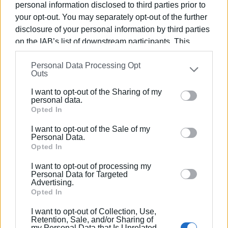
πρόσβαση σε εξειδικευμένες ιατρικές υπηρεσίες.
personal information disclosed to third parties prior to
your opt-out. You may separately opt-out of the further
Εμφανίσεις: 2038
disclosure of your personal information by third parties
on the IAB’s list of downstream participants. This
information may also be disclosed by us to third parties
Personal Data Processing Opt
on the
IAB’s List of Downstream Participants
that may
Outs
further disclose it to other third parties.
I want to opt-out of the Sharing of my
Please note that this website/app uses one or more
personal data.
Google services and may gather and store information
Opted In
including but not limited to your visit or usage
I want to opt-out of the Sale of my
ΕΛΕΝΗ ΚΟΡΩΝΑΚΗ
behaviour. You may click to grant or deny consent to
Personal Data.
Google and its third-party tags to use your data for
Εργάζεται στις Εκδόσεις Ενημέρωση από το
Opted In
below specified purposes in below Google consent
1990 σε θέσεις υψηλής ευθύνης. Ειδικεύεται στις
I want to opt-out of processing my
section.
δημόσιες σχέσεις, το ελεύθερο και το
Personal Data for Targeted
Advertising.
καλλιτεχνικό ρεπορτάζ.
Opted In
I want to opt-out of Collection, Use,
Retention, Sale, and/or Sharing of
my Personal Data that Is Unrelated