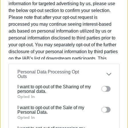
information for targeted advertising by us, please use
ΓΙΩΡΓΟΣ ΚΑΤΣΑΪΤΗΣ
the below opt-out section to confirm your selection.
Please note that after your opt-out request is
Είναι ο εκδότης - διευθυντής της Ενημέρωσης.
processed you may continue seeing interest-based
Έχει σπουδάσει και εργαστεί ως μηχανικός και
ads based on personal information utilized by us or
ηλεκτρονικός. Δημοσιογραφεί από τις αρχές της
personal information disclosed to third parties prior to
δεκαετίας του 1980. Έχει συνεργαστεί με σχεδόν
your opt-out. You may separately opt-out of the further
όλες τις αθηναϊκές εφημερίδες. Διετέλεσε
disclosure of your personal information by third parties
πρόεδρος του Συνδέσμου Ημερησίων
on the IAB’s list of downstream participants. This
Περιφερειακών Εφημερίδων, τον οποίον
information may also be disclosed by us to third parties
υπηρέτησε και από τη θέση του γενικού
Personal Data Processing Opt
on the
IAB’s List of Downstream Participants
that may
γραμματέα στο δ.σ. επί οκτώ χρόνια. Πιστεύει
Outs
further disclose it to other third parties.
πως η ισχυρότερη ιδιότητα του δημοσιογράφου
στην ενημέρωση είναι το ενδιαφέρον του για τα
I want to opt-out of the Sharing of my
Please note that this website/app uses one or more
personal data.
κοινά και στην επικοινωνία η έντιμη και
Google services and may gather and store information
Opted In
ανιδιοτελής διαμεσολάβηση.
including but not limited to your visit or usage
I want to opt-out of the Sale of my
behaviour. You may click to grant or deny consent to
Personal Data.
Google and its third-party tags to use your data for
Opted In
below specified purposes in below Google consent
Ακολουθήστε το enimerosi στο
Facebook