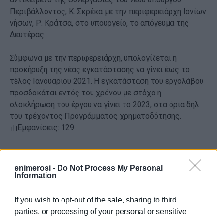
Περιβάλλοντος, Κ. Σκρέκα με την περιφερειάρχη Ιονίων
νήσων, Ρ. Κράτσα, στο υπουργείο, το απόγευμα της
Δευτέρας.
Σύμφωνα με την περιφερειάρχη, υπολογίζεται η
προκήρυξη της νέας εγκατάστασης να γίνει έως το
τέλος Ιανουαρίου 2021. Η εγκατάσταση του εργολάβου
προσδοκάται εντός του χρόνου με στόχο η
ολοκλήρωση του έργου να γίνει το 2023, στα όρια δηλ.
του τρέχοντος Προγράμματος χρηματοδότησης.
Εμφανίσεις: 129
enimerosi -
Do Not Process My Personal
Information
If you wish to opt-out of the sale, sharing to third
parties, or processing of your personal or sensitive