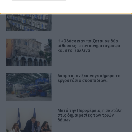
Η έλλειψη πινακίδων «φρενάρει»
τις ταξινομήσεις οχημάτων
Η «Οδύσσεια» παίζεται σε δύο
αίθουσες: στον κινηματογράφο
και στο Γιαλλινά
Ακόμα κι αν ξεκίναγε σήμερα το
εργοστάσιο σκουπιδιών...
Μετά την Περιφέρεια, η σκυτάλη
στις δημαιρεσίες των τριών
δήμων