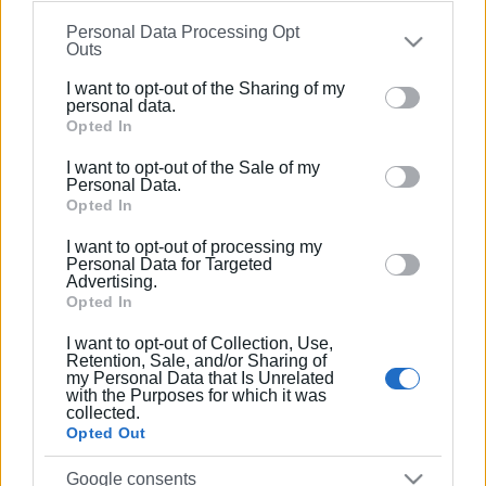
information may also be disclosed by us to third parties
Personal Data Processing Opt
on the
IAB’s List of Downstream Participants
that may
Outs
further disclose it to other third parties.
I want to opt-out of the Sharing of my
Please note that this website/app uses one or more
personal data.
Google services and may gather and store information
Opted In
including but not limited to your visit or usage
I want to opt-out of the Sale of my
behaviour. You may click to grant or deny consent to
Personal Data.
Google and its third-party tags to use your data for
Opted In
below specified purposes in below Google consent
I want to opt-out of processing my
section.
Personal Data for Targeted
Advertising.
Opted In
I want to opt-out of Collection, Use,
Retention, Sale, and/or Sharing of
my Personal Data that Is Unrelated
with the Purposes for which it was
collected.
Opted Out
Google consents