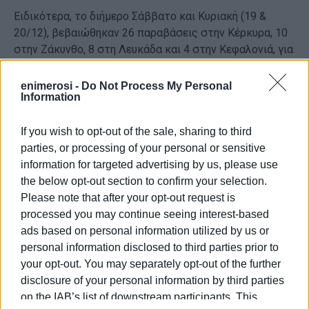
Ειδικότερα, το διήμερο Σάββατο και Κυριακή (19 &
20/12), βεβαιώθηκαν 26 παραβάσεις στην Κέρκυρα, 10
στην Ζάκυνθο, 8 στη Λευκάδα και 4 στην Κεφαλονιά, για
περιορισμό μετακίνησης και επιβλήθηκαν ισάριθμα
διοικητικά πρόστιμα των 300€.
enimerosi -
Do Not Process My Personal
Information
Στο ίδιο πλαίσιο, διαπιστώθηκαν 17 παραβάσεις στην
Κέρκυρα, 5 στη Ζάκυνθο, 2 στη Λευκάδα και 2 στην
If you wish to opt-out of the sale, sharing to third
Κεφαλονιά, για μη χρήση μάσκας, για τις οποίες
parties, or processing of your personal or sensitive
προβλέπεται διοικητικό πρόστιμο ύψους 300€.
information for targeted advertising by us, please use
Εμφανίσεις: 93
the below opt-out section to confirm your selection.
Please note that after your opt-out request is
processed you may continue seeing interest-based
Ακολουθήστε το enimerosi στο
Facebook
ads based on personal information utilized by us or
personal information disclosed to third parties prior to
your opt-out. You may separately opt-out of the further
Συνδρομητές στο e-paper
disclosure of your personal information by third parties
on the IAB’s list of downstream participants. This