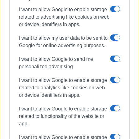
I want to allow Google to enable storage
related to advertising like cookies on web
or device identifiers in apps.
I want to allow my user data to be sent to
Google for online advertising purposes.
ΕΛ.ΑΣ.
Ελληνική Αστυνομία
Πρόστιμα
Παραβάσεις
Μέτρα
I want to allow Google to send me
Δημόσια Υγεία
Διασπορά
personalized advertising.
Περιοριστικά Μέτρα
Απαγόρευση
I want to allow Google to enable storage
Περιορισμός
Μετακίνηση
related to analytics like cookies on web
Χρήση Μάσκας
Κορωνοϊός
or device identifiers in apps.
Covid19
Πανδημία
Ιόνια Νησιά
I want to allow Google to enable storage
related to functionality of the website or
ΣΧΕΤΙΚA AΡΘΡΑ
app.
"Τα απορρίμματα στους κάδους
I want to allow Google to enable storage