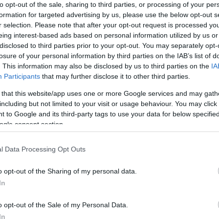
to opt-out of the sale, sharing to third parties, or processing of your per
χου Κεντρικής Κέρκυρας, Στέφανου Πεν.
formation for targeted advertising by us, please use the below opt-out s
 ύψους 1.930.000 ευρώ από το Πρόγραμμα «Ιόνια
r selection. Please note that after your opt-out request is processed y
ση του Περιφερειάρχη, Γιάννη Τρεπεκλή, και
eing interest-based ads based on personal information utilized by us or
 ξεκινά ένα έργο που συνδυάζει τη θωράκιση του
disclosed to third parties prior to your opt-out. You may separately opt-
ογικών θησαυρών και τη βελτίωση της
losure of your personal information by third parties on the IAB’s list of
επισκέπτες του νησιού.
. This information may also be disclosed by us to third parties on the
IA
Participants
that may further disclose it to other third parties.
 that this website/app uses one or more Google services and may gath
including but not limited to your visit or usage behaviour. You may click 
τασίας δάσους, κήπων και βιοποικιλότητας του
 to Google and its third-party tags to use your data for below specifi
 στο Πρόγραμμα «Ιόνια Νησιά 2021-2027», με
ogle consent section.
Διαποντίων Νήσων. Με τη σχετική απόφαση, του
, διατίθεται για το έργο αυτό το ποσόν του
l Data Processing Opt Outs
o opt-out of the Sharing of my personal data.
τοδότηση στην Διαχειριστική Αρχή του ΕΣΠΑ μετά
In
 του Δήμου με τον Σύλλογο «Φίλοι της Κέρκυρας».
o opt-out of the Sale of my Personal Data.
In