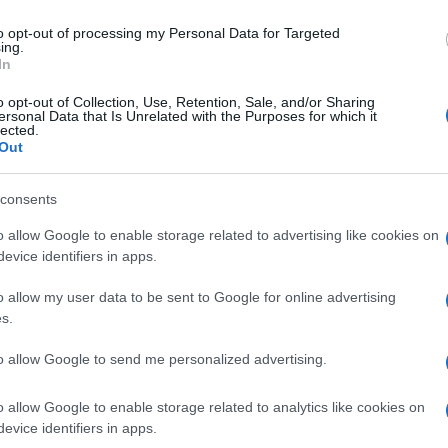
αχείριση του χώρου, συνδυάζοντας την
to opt-out of processing my Personal Data for Targeted
δειξη.
ing.
In
o opt-out of Collection, Use, Retention, Sale, and/or Sharing
ersonal Data that Is Unrelated with the Purposes for which it
τημάτων για την πλήρη θωράκιση του κτήματος
lected.
Out
σκευή των περιπατητικών διαδρομών με χρήση
consents
υθώντας τις προϋπάρχουσες χαράξεις για την
o allow Google to enable storage related to advertising like cookies on
evice identifiers in apps.
πόνηση εξειδικευμένης έρευνας για το αστικό
ν εργασιών για τη διασφάλιση του ιστορικού
o allow my user data to be sent to Google for online advertising
s.
to allow Google to send me personalized advertising.
ος Κεντρικής Κέρκυρας & Διαποντίων Νήσων,
o allow Google to enable storage related to analytics like cookies on
evice identifiers in apps.