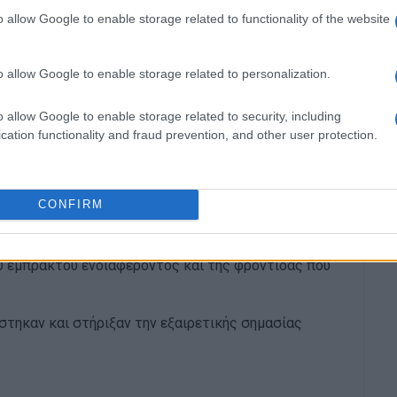
ν Ρεπό, με απόφαση του Περιφερειάρχη κ. Γιάννη
o allow Google to enable storage related to functionality of the website
ξέλιξη για τη διάσωση ενός χώρου με μακραίωνη
χυρό κοινωνικό συμβολισμό για την Κέρκυρα.
o allow Google to enable storage related to personalization.
ΠΑ, ανοίγει τον δρόμο για τη δημιουργία συνθηκών
o allow Google to enable storage related to security, including
ξίας βοτανικού κήπου και των εντός αυτού
cation functionality and fraud prevention, and other user protection.
 1,9 εκατομμυρίων ευρώ, το ιστορικό κτήμα θα
αι προσβάσιμο για κάθε συμπολίτη και επισκέπτη
CONFIRM
αδραμάτισε η συνεργασία του Συλλόγου «Φίλοι της
ιεύθυνση Προγραμματισμού του Δήμου μας και χάρη
υ έμπρακτου ενδιαφέροντος και της φροντίδας που
τηκαν και στήριξαν την εξαιρετικής σημασίας