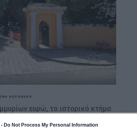
ΕΝΗ ΚΟΡΩΝΑΚΗ
μμυρίων ευρώ, το ιστορικό κτήμα
ανωμένο, ασφαλή και προσβάσιμο
έπτη μας
 -
Do Not Process My Personal Information