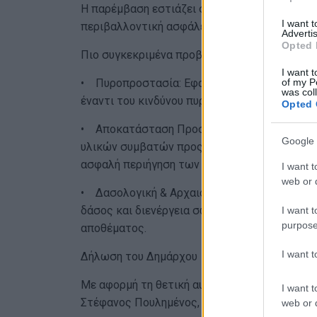
Η παρέμβαση εστιάζει στην ολοκληρωμένη δι
I want 
περιβαλλοντική ασφάλεια με την ιστορική ανά
Advertis
Opted 
Πιο συγκεκριμένα προβλέπει:
I want t
of my P
• Πυροπροστασία: Εφαρμογή σύγχρονων συσ
was col
έναντι του κινδύνου πυρκαγιάς.
Opted 
• Αποκατάσταση Προσβασιμότητας: Ανακατα
Google 
υλικών συμβατών προς το περιβάλλον, ακολο
ασφαλή περιήγηση των επισκεπτών.
I want t
web or d
• Δασολογική & Αρχαιολογική Προστασία: Εκ
δάσος και διενέργεια σωστικών αρχαιολογικώ
I want t
purpose
αποθέματος.
I want 
Δήλωση του Δημάρχου
Με αφορμή τη θετική αυτή εξέλιξη, ο Δήμαρχ
I want t
Στέφανος Πουλημένος, δήλωσε:
web or d