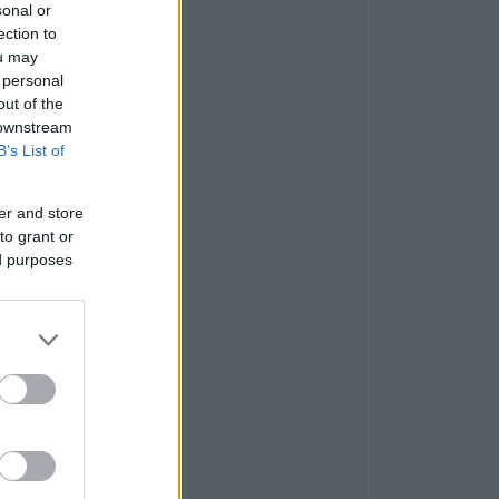
sonal or
ection to
ou may
 personal
out of the
 downstream
B’s List of
er and store
to grant or
ed purposes