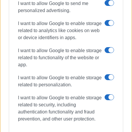
I want to allow Google to send me
personalized advertising.
I want to allow Google to enable storage
related to analytics like cookies on web
or device identifiers in apps.
I want to allow Google to enable storage
Πέτσας Στέλιος
related to functionality of the website or
app.
Κυβερνητικός Εκπρόσωπος
Αγορά
Οικονομία
Χριστούγεννα
I want to allow Google to enable storage
Επιδημιολογικό Φορτίο
related to personalization.
Λιανεμπόριο
Καταστήματα
I want to allow Google to enable storage
Επιχειρήσεις
Κομμωτήρια
related to security, including
Εκκλησίες
Lockdown
authentication functionality and fraud
Περιοριστικά Μέτρα
Διασπορά
prevention, and other user protection.
Δημόσια Υγεία
Κορωνοϊός
Covid19
Πανδημία