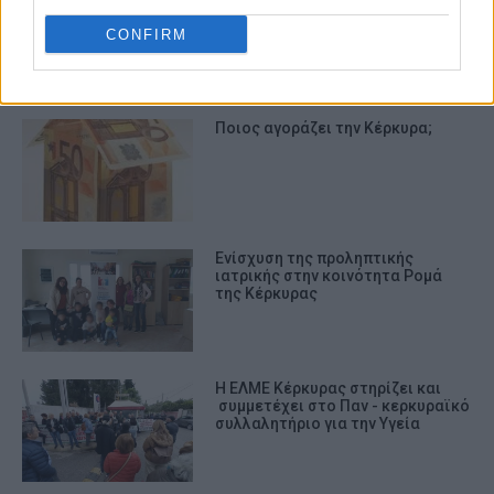
CONFIRM
ΣΧΕΤΙΚA AΡΘΡΑ
Ποιος αγοράζει την Κέρκυρα;
Ενίσχυση της προληπτικής
ιατρικής στην κοινότητα Ρομά
της Κέρκυρας
Η ΕΛΜΕ Κέρκυρας στηρίζει και
συμμετέχει στο Παν - κερκυραϊκό
συλλαλητήριο για την Υγεία