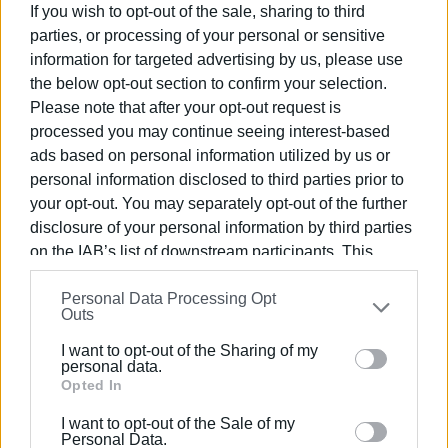
If you wish to opt-out of the sale, sharing to third
αυτοσυγκράτηση, περιορίζοντας τις επαφές τους στην
parties, or processing of your personal or sensitive
οικογένεια και τον στενό τους κύκλο.
information for targeted advertising by us, please use
the below opt-out section to confirm your selection.
Σημειώνεται πως λόγω των απεργιακών
Please note that after your opt-out request is
κινητοποιήσεων των Διοικητικών Συμβουλίων των
processed you may continue seeing interest-based
Ομοσπονδιών των δημοσιογράφων, η εξ αποστάσεως
ads based on personal information utilized by us or
ενημέρωση των πολιτικών συντακτών από τον
personal information disclosed to third parties prior to
κυβερνητικό εκπρόσωπο μεταφέρεται για αύριο
your opt-out. You may separately opt-out of the further
Παρασκευή, 11 Δεκεμβρίου, στις 12:30.
disclosure of your personal information by third parties
on the IAB’s list of downstream participants. This
information may also be disclosed by us to third parties
πηγή: Kathimerini.gr
Personal Data Processing Opt
on the
IAB’s List of Downstream Participants
that may
Εμφανίσεις: 77
Outs
further disclose it to other third parties.
I want to opt-out of the Sharing of my
Please note that this website/app uses one or more
Ακολουθήστε το enimerosi στο
Facebook
personal data.
Google services and may gather and store information
Opted In
including but not limited to your visit or usage
I want to opt-out of the Sale of my
behaviour. You may click to grant or deny consent to
Personal Data.
Συνδρομητές στο e-paper