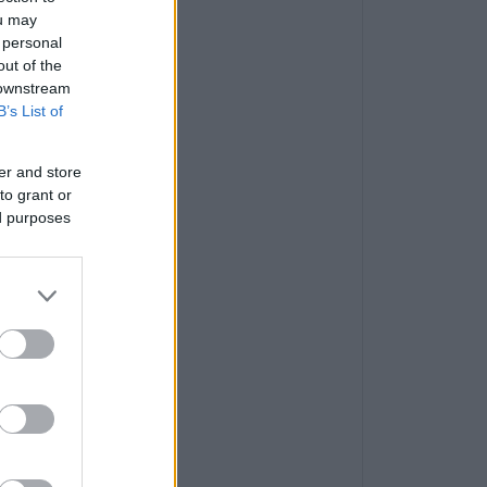
ou may
 personal
out of the
 downstream
B’s List of
er and store
to grant or
ed purposes