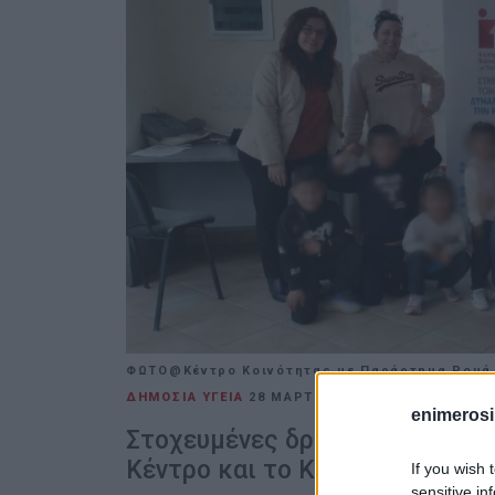
ΦΩΤΟ@Κέντρο Κοινότητας με Παράρτημα Ρομά
ΔΗΜΟΣΙΑ ΥΓΕΙΑ
28 ΜΑΡΤΊΟΥ 2026
/
10:06
ΕΛΕΝΗ
enimerosi
Στοχευμένες δράσεις υγείας σ
Κέντρο και το Κ.Υ. Αγίου Μάρκ
If you wish 
sensitive in