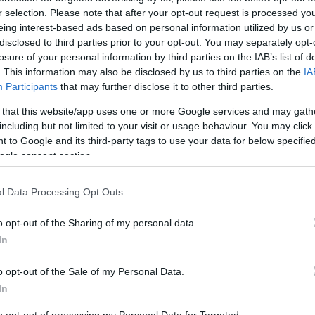
r selection. Please note that after your opt-out request is processed y
eing interest-based ads based on personal information utilized by us or
disclosed to third parties prior to your opt-out. You may separately opt-
losure of your personal information by third parties on the IAB’s list of
. This information may also be disclosed by us to third parties on the
IA
Participants
that may further disclose it to other third parties.
ην προάσπιση της δημόσιας υγείας και την
 that this website/app uses one or more Google services and may gath
ονται με επιτυχία οι δράσεις προληπτικής
including but not limited to your visit or usage behaviour. You may click 
 to Google and its third-party tags to use your data for below specifi
ogle consent section.
τική συμβολή της ιατρού κ. Αλαμάνου, καθώς και
ρκου και κ. Μουζακίτη. Η δράση βασίστηκε στη στενή
l Data Processing Opt Outs
ού Κέντρου Κέρκυρας (πρώην ΠΙΚΠΑ) και του
ας τον υψηλό επαγγελματισμό και την αφοσίωση του
o opt-out of the Sharing of my personal data.
In
πολίτη.
το ευρύτερο πλαίσιο λειτουργίας του Κέντρου
o opt-out of the Sale of my Personal Data.
 Διαποντίων Νήσων. Το έργο «Κέντρο Κοινότητας
In
ων με συνέχιση της λειτουργίας του»