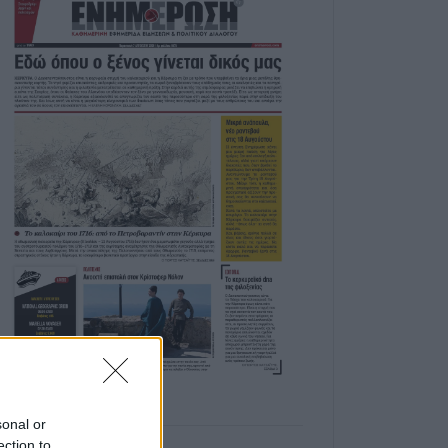
sonal or
ection to