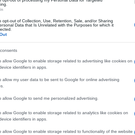
to opt-out of processing my Personal Data for Targeted
 Ευρωπαϊκή Ένωση (Ευρωπαϊκό Κοινωνικό Ταμείο)
ing.
In
ια Νησιά 2021-2027».
o opt-out of Collection, Use, Retention, Sale, and/or Sharing
τη σημασία της πρωτοβάθμιας φροντίδας υγείας και
ersonal Data that Is Unrelated with the Purposes for which it
lected.
 πρόσβαση σε βασικές ιατρικές υπηρεσίες για όλα
Out
consents
o allow Google to enable storage related to advertising like cookies on
evice identifiers in apps.
εις Ενημέρωση από το 1990 σε θέσεις υψηλής
o allow my user data to be sent to Google for online advertising
στις δημόσιες σχέσεις, το ελεύθερο και το
s.
ζ.
to allow Google to send me personalized advertising.
o allow Google to enable storage related to analytics like cookies on
evice identifiers in apps.
o allow Google to enable storage related to functionality of the website