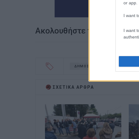
or app.
I want t
Ακολουθήστε το enimerosi
I want t
authenti
ΔΗΜΟΣΙΑ ΥΓΕΙΑ
ΣΧΕΤΙΚA AΡΘΡΑ