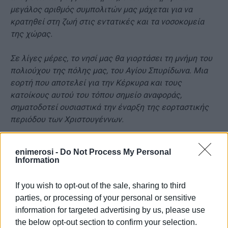
μεγάλος αριθμός συμπολιτών μας μάχεται για να
κρατηθεί στη ζωή στις εντατικές και τα νοσοκομεία
της χώρας.
Σε λίγες μέρες, το νησί μας θα γιορτάσει τη μνήμη του
πολιούχου της πόλης μας, του Αγίου Σπυρίδωνα. Μια
εορτή που αποτελεί για την Κέρκυρα και τους
κατοίκους αυτού του τόπου σημείο αναφοράς,
σηματοδοτεί ουσιαστικά την έναρξη της εορταστικής
περιόδου των Χριστουγέννων.
Τούτη τη δεδομένη χρονική στιγμή, είναι λυπηρό που
enimerosi -
Do Not Process My Personal
φθάσαμε στο σημείο ως πολιτεία να παίρνουμε γενικές
Information
απαγορευτικές διατάξεις ακόμα και για τις
λατρευτικές θρησκευτικές εκδηλώσεις, λυπηρό αλλά
If you wish to opt-out of the sale, sharing to third
αναγκαίο.
parties, or processing of your personal or sensitive
information for targeted advertising by us, please use
Σ’ αυτό το πλαίσιο, γίνεται κατανοητή η δυσαρέσκεια
the below opt-out section to confirm your selection.