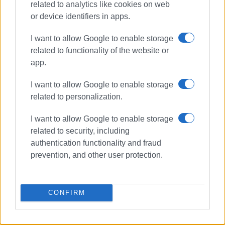
related to analytics like cookies on web
Μπιάγκης Δημήτρης
or device identifiers in apps.
Βουλευτής Κέρκιυρας ΚΙΝ.ΑΛ.
I want to allow Google to enable storage
Κίνημα Αλλαγής
Άγιος Σπυρίδωνας
related to functionality of the website or
Πολιούχος
Εορτασμός
app.
Θρησκευτικές Εκδηλώσεις
I want to allow Google to enable storage
Πανδημία
Κορωνοϊός
Covid19
related to personalization.
Περιοριστικά Μέτρα
Απαγόρευση
Εκκλησία
Μητροπολίτης Κέρκυρας
I want to allow Google to enable storage
Νεκτάριος
related to security, including
authentication functionality and fraud
prevention, and other user protection.
ΣΧΕΤΙΚA AΡΘΡΑ
Επιφυλακή και απαγόρευση
CONFIRM
κυκλοφορίας για τις πυρκαγιές