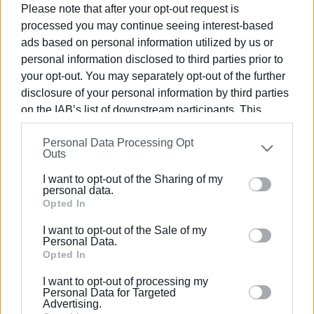
του Μητροπολίτη μας και της τοπικής Εκκλησίας, σε
Please note that after your opt-out request is
καμιά περίπτωση όμως δεν μπορούμε να αποδεχθούμε
processed you may continue seeing interest-based
λογικές οι οποίες επιβαρύνουν το ήδη βαρύ κλίμα των
ads based on personal information utilized by us or
ημερών. Ας πρυτανεύσει η λογική και όχι η
personal information disclosed to third parties prior to
δυσαρέσκεια στις αποφάσεις όλων μας, η ελπίδα και
your opt-out. You may separately opt-out of the further
όχι η θλίψη. Το έχουμε ανάγκη όλοι μας».
disclosure of your personal information by third parties
Εμφανίσεις: 121
on the IAB’s list of downstream participants. This
information may also be disclosed by us to third parties
Personal Data Processing Opt
Ακολουθήστε το enimerosi στο
Facebook
on the
IAB’s List of Downstream Participants
that may
Outs
further disclose it to other third parties.
I want to opt-out of the Sharing of my
Please note that this website/app uses one or more
personal data.
Συνδρομητές στο e-paper
Google services and may gather and store information
Opted In
including but not limited to your visit or usage
I want to opt-out of the Sale of my
behaviour. You may click to grant or deny consent to
Personal Data.
Google and its third-party tags to use your data for
Opted In
below specified purposes in below Google consent
I want to opt-out of processing my
section.
Personal Data for Targeted
Advertising.