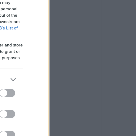
ou may
 personal
out of the
 downstream
B’s List of
er and store
to grant or
ed purposes