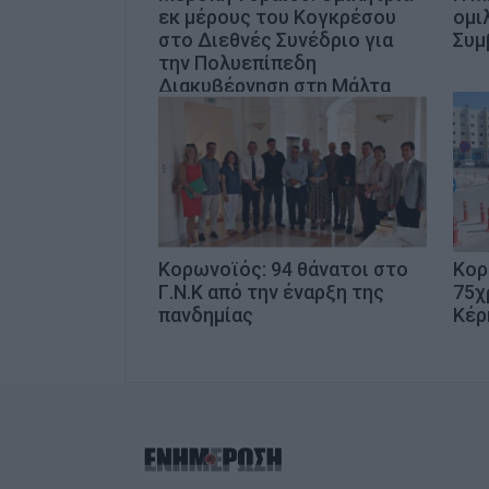
εκ μέρους του Κογκρέσου
ομι
στο Διεθνές Συνέδριο για
Συμ
την Πολυεπίπεδη
Διακυβέρνηση στη Μάλτα
Κορωνοϊός: 94 θάνατοι στο
Κορ
Γ.Ν.Κ από την έναρξη της
75χ
πανδημίας
Κέρ