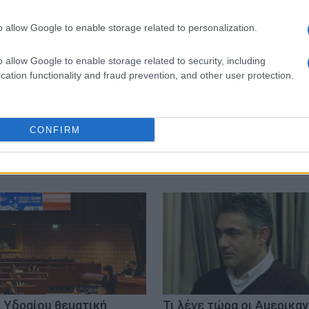
o allow Google to enable storage related to personalization.
o allow Google to enable storage related to security, including
ς Κεντρικής Κέρκυρας & Διαποντίων
Κορωνοϊός
Covid1
cation functionality and fraud prevention, and other user protection.
 Ευρώπης
CONFIRM
. Υδραίου θεματική
Τι λένε τώρα οι Αμερικαν