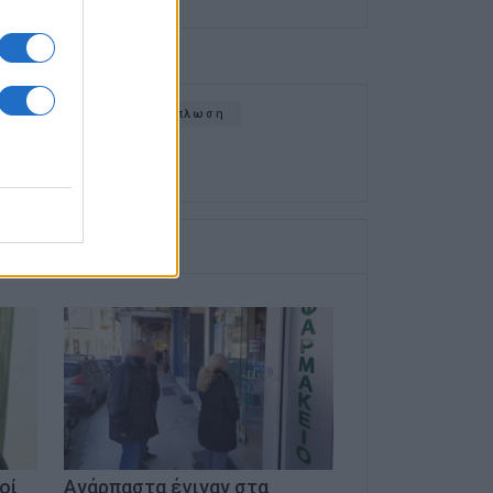
9
Πανδημία
Εξάπλωση
οί
Ανάρπαστα έγιναν στα