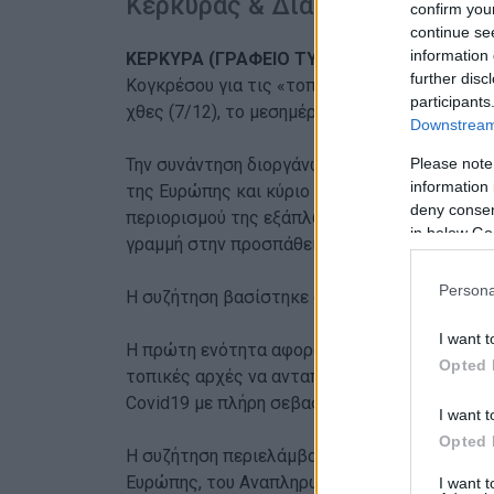
Κέρκυρας & Διαποντίων
confirm you
continue se
information 
ΚΕΡΚΥΡΑ (ΓΡΑΦΕΙΟ ΤΥΠΟΥ ΔΗΜΟΥ ΚΕΝΤΡ.
further disc
Κογκρέσου για τις «τοπικές και περιφερειακ
participants
χθες (7/12), το μεσημέρι, η Δήμαρχος Κεντρι
Downstream 
Please note
Την συνάντηση διοργάνωσε το Κονγκρέσο Το
information 
της Ευρώπης και κύριο αντικείμενο ήταν ο 
deny consent
περιορισμού της εξάπλωσης του Covid19, κα
in below Go
γραμμή στην προσπάθεια να μετριαστούν οι ε
Persona
Η συζήτηση βασίστηκε σε δύο ενότητες και ε
I want t
Η πρώτη ενότητα αφορούσε στη Διακήρυξη τη
Opted 
τοπικές αρχές να ανταποκριθούν αποτελεσματ
Covid19 με πλήρη σεβασμό στα ανθρώπινα δικ
I want t
Opted 
Η συζήτηση περιελάμβανε μεταξύ άλλων και ο
Ευρώπης, του Αναπληρωτή Υπουργού Εξωτερι
I want 