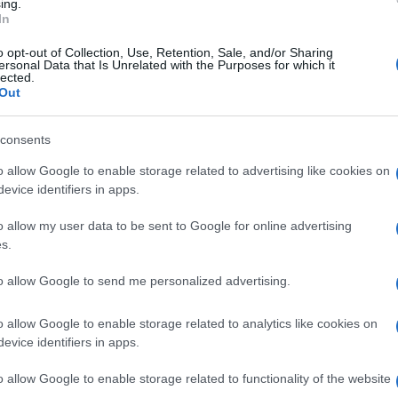
ing.
 Προεδρία της Επιτροπής Υπουργών του Συμβουλίου
In
o opt-out of Collection, Use, Retention, Sale, and/or Sharing
ersonal Data that Is Unrelated with the Purposes for which it
ρόλο των τοπικών και περιφερειακών αρχών.
lected.
Out
 Επιμελητηρίου Περιφερειών και του
 της Αθήνας και του Προέδρου της Επιτροπής
consents
o allow Google to enable storage related to advertising like cookies on
ων και εταίρων για την τοπική δημοκρατία σχετικά
evice identifiers in apps.
πικές και περιφερειακές αρχές.
o allow my user data to be sent to Google for online advertising
s.
αφούν σε έκθεση με τίτλο «Διασφάλιση του
οδιοίκησης σε περιόδους μεγάλης κρίσης», η οποία
to allow Google to send me personalized advertising.
θα παρουσιαστεί στη σύνοδο του Κογκρέσου τον
o allow Google to enable storage related to analytics like cookies on
evice identifiers in apps.
o allow Google to enable storage related to functionality of the website
 στο
Facebook