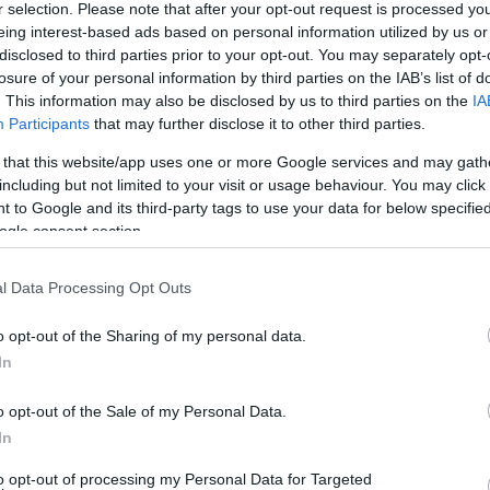
r selection. Please note that after your opt-out request is processed y
eing interest-based ads based on personal information utilized by us or
disclosed to third parties prior to your opt-out. You may separately opt-
 ΚΕΡΚΥΡΑΣ).
Στην διαδικτυακή συνάντηση του
losure of your personal information by third parties on the IAB’s list of
ές αντιδράσεις στην πανδημία Covid19» συμμετείχε
. This information may also be disclosed by us to third parties on the
IA
κής Κέρκυρας & Διαποντίων, Μερόπη Υδραίου.
Participants
that may further disclose it to other third parties.
 that this website/app uses one or more Google services and may gath
πικών και Περιφερειακών Αρχών του Συμβουλίου
including but not limited to your visit or usage behaviour. You may click 
ρόλος των τοπικών αρχών στην προσπάθεια
 to Google and its third-party tags to use your data for below specifi
θώς αυτές βρίσκονται ουσιαστικά στην πρώτη
ogle consent section.
πιπτώσεις της πανδημίας.
l Data Processing Opt Outs
ιδικότερα:
o opt-out of the Sharing of my personal data.
ς Αθήνας, όπου εξετάστηκε το πώς μπορούν οι
In
ικά σε μια κρίση δημόσιας υγείας όπως αυτή του
αιώματα, στη δημοκρατία και στο κράτος δικαίου.
o opt-out of the Sale of my Personal Data.
In
μιλίες της Γενικής Γραμματέως του Συμβουλίου της
κών της Γερμανίας και Ειδικού Εκπροσώπου της
to opt-out of processing my Personal Data for Targeted