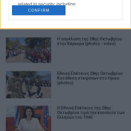
related to security, including
Με επισημότητα η παρέλαση για
την επέτειο της 28ης Οκτωβρίου
CONFIRM
authentication functionality and fraud
prevention, and other user protection.
Η παρέλαση της 28ης Οκτωβρίου
στην Κέρκυρα (photos - video)
Εθνική Επέτειος 28ης Οκτωβρίου:
Κατάθεση στεφάνων στο Ηρώο
(photos)
Η Εθνική Επέτειος της 28ης
Οκτωβρίου τιμά την εποποιία των
Ελλήνων του 1940