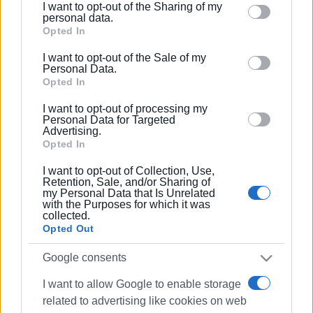
I want to opt-out of the Sharing of my
Please note that this website/app uses one or more
personal data.
Google services and may gather and store information
Opted In
including but not limited to your visit or usage
I want to opt-out of the Sale of my
behaviour. You may click to grant or deny consent to
Personal Data.
Google and its third-party tags to use your data for
Opted In
below specified purposes in below Google consent
I want to opt-out of processing my
section.
Personal Data for Targeted
Advertising.
Opted In
I want to opt-out of Collection, Use,
Retention, Sale, and/or Sharing of
my Personal Data that Is Unrelated
with the Purposes for which it was
collected.
Opted Out
Google consents
I want to allow Google to enable storage
related to advertising like cookies on web