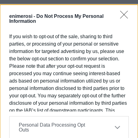
enimerosi -
Do Not Process My Personal
Information
If you wish to opt-out of the sale, sharing to third
parties, or processing of your personal or sensitive
information for targeted advertising by us, please use
the below opt-out section to confirm your selection.
Εμφανίσεις: 105
Please note that after your opt-out request is
processed you may continue seeing interest-based
Ακολουθήστε το enimerosi στο
Facebook
ads based on personal information utilized by us or
personal information disclosed to third parties prior to
your opt-out. You may separately opt-out of the further
Συνδρομητές στο e-paper
disclosure of your personal information by third parties
on the IAB’s list of downstream participants. This
information may also be disclosed by us to third parties
Personal Data Processing Opt
on the
IAB’s List of Downstream Participants
that may
Outs
further disclose it to other third parties.