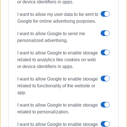
or device identifiers in apps.
I want to allow my user data to be sent to
Google for online advertising purposes.
28 Οκτωβρίου
εθνική επέτειος
κατάθεση στεφάνων
I want to allow Google to send me
personalized advertising.
ΣΧΕΤΙΚA AΡΘΡΑ
I want to allow Google to enable storage
related to analytics like cookies on web
Κατάθεση στεφάνων από τα
or device identifiers in apps.
σχολεία για την Εθνική Επέτειο
(photos)
I want to allow Google to enable storage
related to functionality of the website or
app.
Κατάθεση στεφάνων από τα
σχολεία για την Εθνική Επέτειο
I want to allow Google to enable storage
(photos)
related to personalization.
I want to allow Google to enable storage