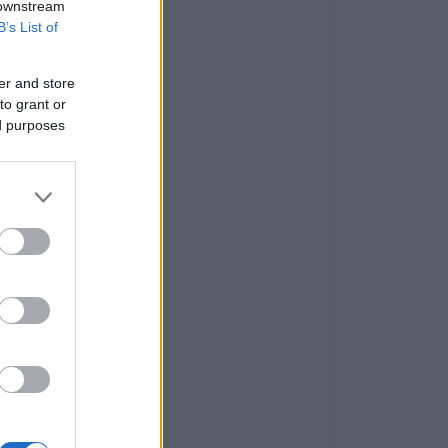
 downstream
B’s List of
er and store
to grant or
ed purposes