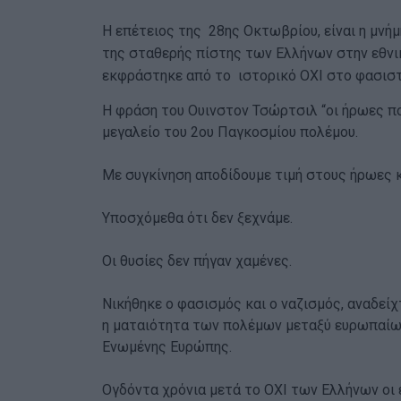
Η επέτειος της 28ης Οκτωβρίου, είναι η μνή
της σταθερής πίστης των Ελλήνων στην εθνικ
εκφράστηκε από το ιστορικό ΟΧΙ στο φασιστ
Η φράση του Ουινστον Τσώρτσιλ “οι ήρωες π
μεγαλείο του 2ου Παγκοσμίου πολέμου.
Με συγκίνηση αποδίδουμε τιμή στους ήρωες κ
Υποσχόμεθα ότι δεν 
Οι θυσίες δεν πήγαν χαμένες.
Νικήθηκε ο φασισμός και ο ναζισμός, αναδείχ
η ματαιότητα των πολέμων μεταξύ ευρωπαίων 
Ενωμένης Ευρώπης.
Ογδόντα χρόνια μετά το ΟΧΙ των Ελλήνων οι