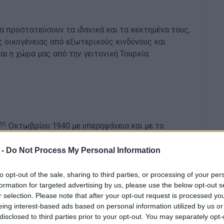
α προστατεύσουν τα ιδανικά και τα κεκτημένα τους,
 οικογένειας από εξωτερικούς κινδύνους και
ι η χώρα μας από την γειτονική Τουρκία.
ης
Οκτωβρίου 1940 με υπερηφάνεια και με το
 -
Do Not Process My Personal Information
ίκας
to opt-out of the sale, sharing to third parties, or processing of your per
formation for targeted advertising by us, please use the below opt-out s
r selection. Please note that after your opt-out request is processed y
ρίου 1940, ο Βουλευτής Κέρκυρας της Νέας
eing interest-based ads based on personal information utilized by us or
 ακόλουθη δήλωση:
disclosed to third parties prior to your opt-out. You may separately opt-