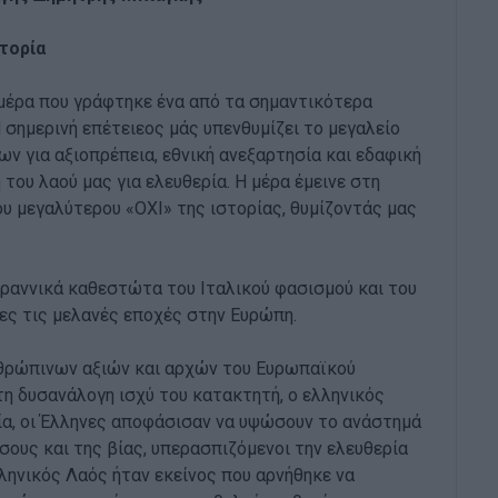
στορία
ημέρα που γράφτηκε ένα από τα σημαντικότερα
 σημερινή επέτειεος μάς υπενθυμίζει το μεγαλείο
ν για αξιοπρέπεια, εθνική ανεξαρτησία και εδαφική
 του λαού μας για ελευθερία. Η μέρα έμεινε στη
ου μεγαλύτερου «ΟΧΙ» της ιστορίας, θυμίζοντάς μας
ραννικά καθεστώτα του Ιταλικού φασισμού και του
ες τις μελανές εποχές στην Ευρώπη.
νθρώπινων αξιών και αρχών του Ευρωπαϊκού
τη δυσανάλογη ισχύ του κατακτητή, ο ελληνικός
α, οι Έλληνες αποφάσισαν να υψώσουν το ανάστημά
ίσους και της βίας, υπερασπιζόμενοι την ελευθερία
λληνικός Λαός ήταν εκείνος που αρνήθηκε να