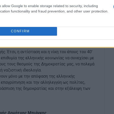
 την οποία πόνεσαν οι Έλληνες, αλλά και την εθνική
o allow Google to enable storage related to security, including
να θέτουν σε κίνδυνο. Σε έναν αγώνα που ποτέ δεν
cation functionality and fraud prevention, and other user protection.
αι των οικογενειών τους από τις ναζιστικές
κεί την επιστροφή του κατοχικού δανείου και την
α την ολοκληρωτική καταστροφή της ναζιστικής
CONFIRM
ου συμπίπτει χρονικά με την ιστορική καταδίκη των
. Έτσι, η αντίσταση και η νίκη του έπους του 40'
επιθυμία της ελληνικής κοινωνίας να συνεχίσει με
χους τους θεσμούς της Δημοκρατίας μας, να πολεμά
ή ναζιστική ιδεολογία.
νουν μόνο με την απόφαση της ελληνικής
ς επαγρύπνηση και την αλληλεγγύη ως πολίτες,
ράσπιση της δημοκρατίας και στην εξάλειψη των
αγής Δημήτρης Μπιάγκης