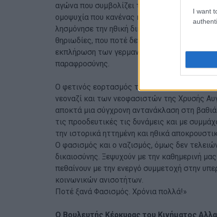
αγώνα που συμβολίζει την εθνική ενότητα για
I want t
ομοψυχία που κανένας και τίποτα δεν πρέπει 
authenti
λησμόνησε την ηθική δικαίωση των θυμάτων κ
θηριωδίες, που ποτέ δεν σταμάτησε να διεκδι
εκπλήρωση των γερμανικών επανορθώσεων γι
παραφροσύνης.
Ο φετινός εορτασμός της εθνικής μας επετεί
νεοναζί και των νεοφασιστών της Χρυσής Αυγής
αποκτά μια σύγχρονη αντανάκλαση στη βαθιά 
τις προοδευτικές τις δυνάμεις και με συμμά
την ιστορικά ηττημένη και ηθικά αποκρουστικ
Ο φασισμός και ο ναζισμός, όμως δεν τελειώ
δικαιοσύνης. Ξεψυχούν με την καθημερινή μα
πεθαίνουν με την ενεργό συμμετοχή στην υπε
κοινωνικών ανισοτήτων.
Ποτέ ξανά Φασισμός. Χρόνια πολλά!»
Ο Βουλευτής Κέρκυρας του Κινήματος Αλλ