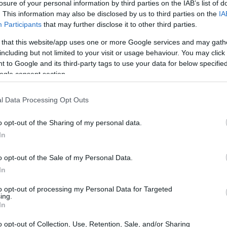
losure of your personal information by third parties on the IAB’s list of
και τολμηρό «ΟΧΙ» στον φασισμό και στην
. This information may also be disclosed by us to third parties on the
IA
Participants
that may further disclose it to other third parties.
 την γενναιότητά της, για την αλληλεγγύη, την
 that this website/app uses one or more Google services and may gath
 Πατρίδα. Μη φοβούμενη τους κινδύνους και τις
including but not limited to your visit or usage behaviour. You may click 
ία και την Ελευθερία της Ελλάδος.
 to Google and its third-party tags to use your data for below specifi
ogle consent section.
ερήφανοι για την ιστορική μας παρακαταθήκη.
οιήσουμε όσα μας διδάσκει η ιστορία, ώστε να
l Data Processing Opt Outs
α και το ίδιο σθένος τις προκλήσεις και τις
o opt-out of the Sharing of my personal data.
In
1940 εορτάζεται υπό πολύ ιδιαίτερες συνθήκες
o opt-out of the Sale of my Personal Data.
In
 κορονοϊού, δεν θα πραγματοποιηθούν στρατιωτικές
to opt-out of processing my Personal Data for Targeted
ώσεις θα γίνουν υπό την αυστηρή τήρηση των
ing.
ν Ελληνική Σημαία στις οικίες μας, τιμούμε όλοι
In
ρήφανοι για αυτούς.
»
o opt-out of Collection, Use, Retention, Sale, and/or Sharing