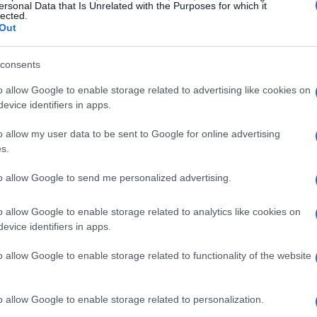
ersonal Data that Is Unrelated with the Purposes for which it
lected.
ληρωτή Τομεάρχη Τουρισμού ΣΥΡΙΖΑ Αλέξανδρου
Out
ίου 1940 :
ου 1940 επιτάσσει στις σύγχρονες συνθήκες το
consents
ισμό και τις ακραίες πολιτικές που πλήττουν
.
o allow Google to enable storage related to advertising like cookies on
evice identifiers in apps.
όρθωσε το ανάστημά της και κοίταξε κατάματα τους
o allow my user data to be sent to Google for online advertising
θυπουργό της Μεγάλης Βρετανίας, Ουίνστον
s.
ι Έλληνες πολεμούν σαν ήρωες, από σήμερα θα λέμε
 έμεινε χαραγμένη στην παγκόσμια ιστορία για να
to allow Google to send me personalized advertising.
ια Ανεξαρτησία και Ελευθερία.
o allow Google to enable storage related to analytics like cookies on
της Ιταλίας για παράδοση της εθνικής μας
evice identifiers in apps.
ν αγώνων που καλούμαστε να βαδίσουμε,
o allow Google to enable storage related to functionality of the website
 κατά του ναζισμού και του φασισμού που τότε
ει τα κοινωνικά της θεμέλια.
o allow Google to enable storage related to personalization.
μάτωσε για τη λευτεριά και την πατρίδα σε έναν