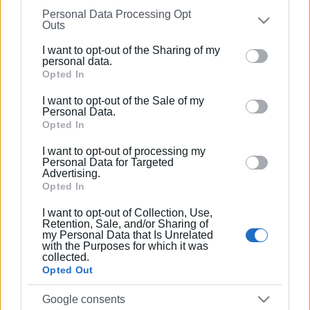
Ακολουθήστε το enimerosi στο
Facebook
Personal Data Processing Opt
on the
IAB’s List of Downstream Participants
that may
Outs
further disclose it to other third parties.
I want to opt-out of the Sharing of my
Please note that this website/app uses one or more
personal data.
Συνδρομητές στο e-paper
Google services and may gather and store information
Opted In
including but not limited to your visit or usage
I want to opt-out of the Sale of my
behaviour. You may click to grant or deny consent to
Personal Data.
Google and its third-party tags to use your data for
Opted In
below specified purposes in below Google consent
I want to opt-out of processing my
section.
Personal Data for Targeted
Advertising.
Opted In
I want to opt-out of Collection, Use,
Retention, Sale, and/or Sharing of
my Personal Data that Is Unrelated
with the Purposes for which it was
collected.
Opted Out
Google consents