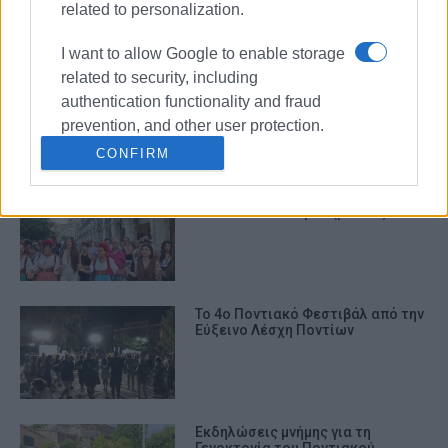
related to personalization.
I want to allow Google to enable storage
related to security, including
Παρουσίαση βιβλίου & σεμινάριο
ποντιακών χορών
authentication functionality and fraud
prevention, and other user protection.
CONFIRM
Με επιτυχία ολοκληρώθηκε το 4ο
Ποντιακό Φεστιβάλ (photos)
Το 4ο Ποντιακό Φεστιβάλ από την
Εύξεινο Λέσχη Ποντίων
Εκδηλώσεις μνήμης για τη