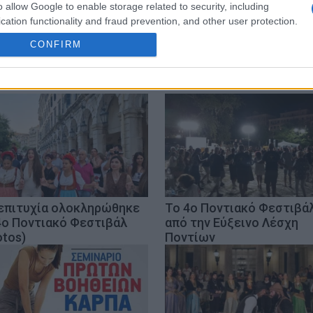
o allow Google to enable storage related to security, including
cation functionality and fraud prevention, and other user protection.
CONFIRM
επιτυχία ολοκληρώθηκε
Το 4ο Ποντιακό Φεστιβά
4ο Ποντιακό Φεστιβάλ
από την Εύξεινο Λέσχη
otos)
Ποντίων