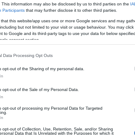
. This information may also be disclosed by us to third parties on the
IA
Participants
that may further disclose it to other third parties.
πραγματοποιηθεί η
παρουσίαση του βιβλίου
του με
 that this website/app uses one or more Google services and may gath
Πόντου». Η εκδήλωση θα λάβει χώρα στον χώρο της
including but not limited to your visit or usage behaviour. You may click 
ού 21 – Πλατεία Νέου Φρουρίου).
 to Google and its third-party tags to use your data for below specifi
ogle consent section.
0 έως τις 14:00
, θα ακολουθήσει
σεμινάριο
 Νίκο Ζουρνατζίδη. Το σεμινάριο θα διεξαχθεί στην
l Data Processing Opt Outs
είου Κέρκυρας.
 επικοινωνήσετε στο
6945352560
.
o opt-out of the Sharing of my personal data.
In
o opt-out of the Sale of my Personal Data.
In
to opt-out of processing my Personal Data for Targeted
ing.
In
εις Ενημέρωση από το 1990 σε θέσεις υψηλής
στις δημόσιες σχέσεις, το ελεύθερο και το
o opt-out of Collection, Use, Retention, Sale, and/or Sharing
ersonal Data that Is Unrelated with the Purposes for which it