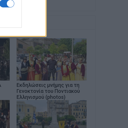
λ
Εκδηλώσεις μνήμης για τη
Γενοκτονία του Ποντιακού
Ελληνισμού (photos)