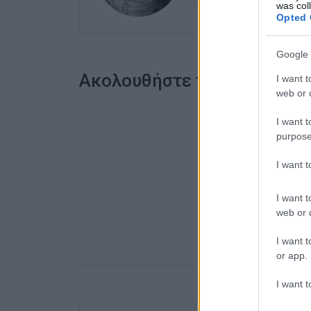
καλλιτεχνικό ρεπορτά
was col
Opted 
Google 
Ακολουθήστε το enimerosi
I want t
web or d
I want t
purpose
I want 
I want t
web or d
I want t
or app.
I want t