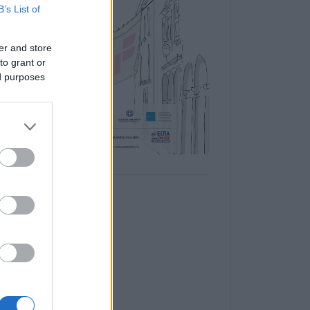
B’s List of
er and store
to grant or
ed purposes