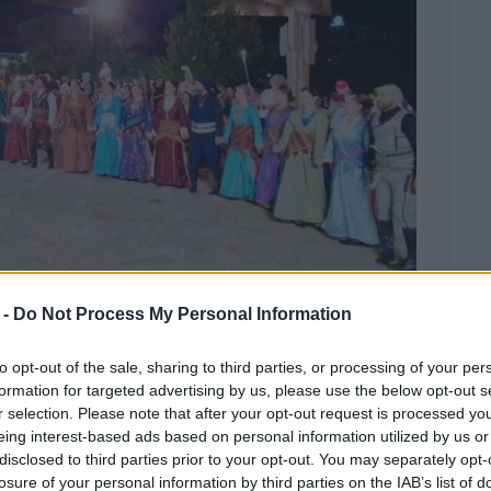
 -
Do Not Process My Personal Information
5
/
17:29
ΕΛΕΝΗ ΚΟΡΩΝΑΚΗ
ν - ένα διήμερο αφιερωμένο στην
to opt-out of the sale, sharing to third parties, or processing of your per
formation for targeted advertising by us, please use the below opt-out s
r selection. Please note that after your opt-out request is processed y
eing interest-based ads based on personal information utilized by us or
ρας
σας προσκαλεί σε ένα διήμερο αφιερωμένο
disclosed to third parties prior to your opt-out. You may separately opt-
σωπο τον συγγραφέα, ερευνητή και χοροδιδάσκαλο
losure of your personal information by third parties on the IAB’s list of