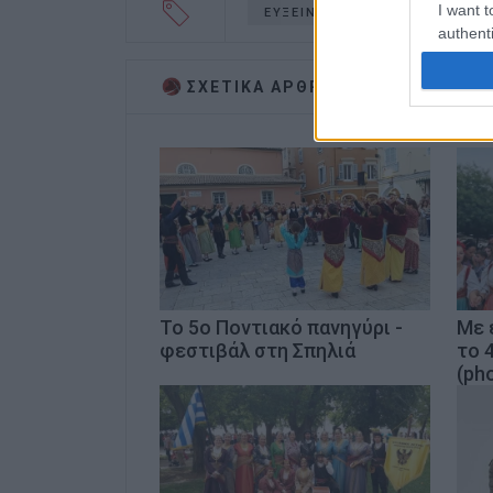
I want t
ΕΥΞΕΙΝΟΣ ΛΕΣΧΗ ΠΟΝΤΙΩΝ
authenti
ΣΧΕΤΙΚA AΡΘΡΑ
Το 5ο Ποντιακό πανηγύρι -
Με 
φεστιβάλ στη Σπηλιά
το 
(ph