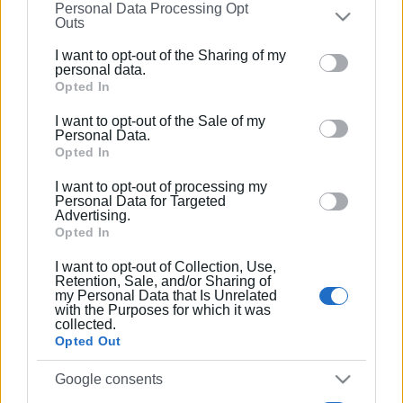
Personal Data Processing Opt
on the
IAB’s List of Downstream Participants
that may
Outs
Ελένη Κορωνάκη
further disclose it to other third parties.
Εργάζεται στις Εκδόσεις Ενημέρωση από το
I want to opt-out of the Sharing of my
Please note that this website/app uses one or more
personal data.
1990 σε θέσεις υψηλής ευθύνης. Ειδικεύεται στις
Google services and may gather and store information
Opted In
δημόσιες σχέσεις, το ελεύθερο και το
including but not limited to your visit or usage
καλλιτεχνικό ρεπορτάζ.
I want to opt-out of the Sale of my
behaviour. You may click to grant or deny consent to
Personal Data.
Google and its third-party tags to use your data for
Opted In
below specified purposes in below Google consent
I want to opt-out of processing my
section.
Ακολουθήστε το enimerosi στο
Facebook
Personal Data for Targeted
Advertising.
Opted In
Συνδρομητές στο e-paper
I want to opt-out of Collection, Use,
Retention, Sale, and/or Sharing of
my Personal Data that Is Unrelated
with the Purposes for which it was
collected.
Opted Out
Google consents