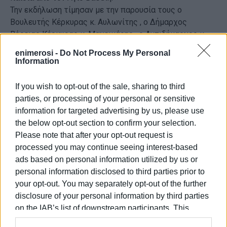
Την εκδήλωση τίμησαν με την παρουσία τους ο
Βουλευτής Κέρκυρας κ. Αυλωνίτης , ο Δήμαρχος
Βόρειας Κέρκυρας κ. Μαχειμάρης , ο Αντιδήμαρχος κ.
Μουζακίτης οι Δημοτικοί Σύμβουλοι Κώστας
enimerosi -
Do Not Process My Personal
Ρούσσινος (Επικεφαλής ), ο κ. Μαυρωνάς και τοπικοί
Information
Σύμβουλοι .
Θερμές ευχές από όλους τους παρευρισκόμενους για
If you wish to opt-out of the sale, sharing to third
μια δυνατή χρονιά , δημιουργική γεμάτη δράσεις και
parties, or processing of your personal or sensitive
υγεία.
information for targeted advertising by us, please use
the below opt-out section to confirm your selection.
Εμφανίσεις: 99
Please note that after your opt-out request is
processed you may continue seeing interest-based
ads based on personal information utilized by us or
personal information disclosed to third parties prior to
your opt-out. You may separately opt-out of the further
disclosure of your personal information by third parties
on the IAB’s list of downstream participants. This
information may also be disclosed by us to third parties