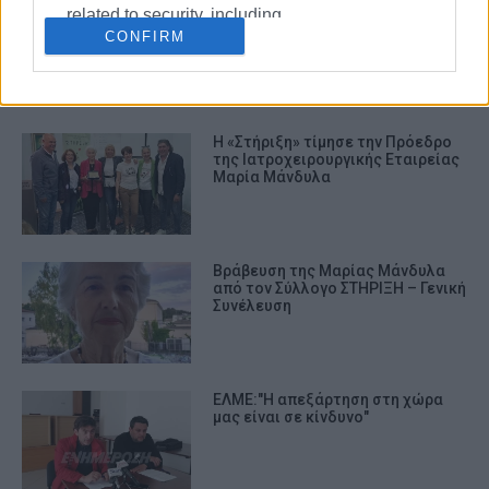
Τουρνουά Μπάσκετ στη μνήμη του
related to security, including
Γιώργου Αγιώτατου στο
CONFIRM
authentication functionality and fraud
Γυμναστήριο του ΚΓΣ
prevention, and other user protection.
Η «Στήριξη» τίμησε την Πρόεδρο
της Ιατροχειρουργικής Εταιρείας
Μαρία Μάνδυλα
Βράβευση της Μαρίας Μάνδυλα
από τον Σύλλογο ΣΤΗΡΙΞΗ – Γενική
Συνέλευση
ΕΛΜΕ:"Η απεξάρτηση στη χώρα
μας είναι σε κίνδυνο"