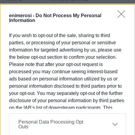
Εμφανίσεις: 84
enimerosi -
Do Not Process My Personal
Information
Ακολουθήστε το enimerosi στο
Facebook
If you wish to opt-out of the sale, sharing to third
parties, or processing of your personal or sensitive
information for targeted advertising by us, please use
Συνδρομητές στο e-paper
the below opt-out section to confirm your selection.
Please note that after your opt-out request is
processed you may continue seeing interest-based
ads based on personal information utilized by us or
personal information disclosed to third parties prior to
your opt-out. You may separately opt-out of the further
disclosure of your personal information by third parties
on the IAB’s list of downstream participants. This
information may also be disclosed by us to third parties
Personal Data Processing Opt
on the
IAB’s List of Downstream Participants
that may
Outs
further disclose it to other third parties.