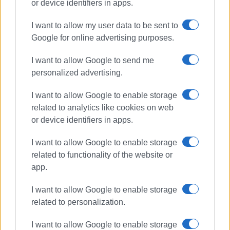
or device identifiers in apps.
Σύλλογος ΣΤΗΡΙΞΗ κατά των
Εξαρτήσεων και του ΑΙDS
I want to allow my user data to be sent to
Λίνα Ρούσσου
Αγγελική Ρωμαίου
Google for online advertising purposes.
Λένα Τσαγκαράκη
Κική Κατσαρού
Ισμήνη Μώρου
Παύλος Σκορδίλης
I want to allow Google to send me
personalized advertising.
ΣΧΕΤΙΚA AΡΘΡΑ
I want to allow Google to enable storage
related to analytics like cookies on web
Επίτιμος Πρόεδρος της Ιονίου
or device identifiers in apps.
Πολιτιστικής Ομοσπονδίας
Αμερικής ο Δημήτρης Μουζακίτης
I want to allow Google to enable storage
related to functionality of the website or
app.
Αυτός ο Αύγουστος δεν ήταν
δικός μας
I want to allow Google to enable storage
related to personalization.
I want to allow Google to enable storage