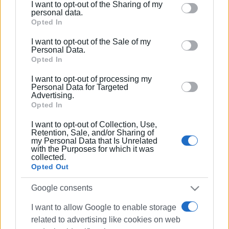
I want to opt-out of the Sharing of my
Please note that this website/app uses one or more
personal data.
Google services and may gather and store information
Opted In
including but not limited to your visit or usage
I want to opt-out of the Sale of my
behaviour. You may click to grant or deny consent to
Personal Data.
Google and its third-party tags to use your data for
Opted In
below specified purposes in below Google consent
I want to opt-out of processing my
section.
Personal Data for Targeted
Advertising.
Opted In
I want to opt-out of Collection, Use,
Retention, Sale, and/or Sharing of
my Personal Data that Is Unrelated
with the Purposes for which it was
collected.
Opted Out
Google consents
Σπύρος Δολιανίτης
Διοικητικό Συμβούλιο
Στήριξη
I want to allow Google to enable storage
related to advertising like cookies on web
απεξάρτηση