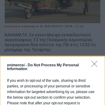
πολεμική αεροπορία
03 ΙΑΝΟΥΑΡΊΟΥ 2018
/
11:02
ΚΑΛΑΜΑΤΑ. Σε εγκατάλειψη εκπαιδευτικού
αεροσκάφους Τ2 της Πολεμικής Αεροπορίας
προχώρησαν δύο πιλότοι της ΠΑ στις 12:02 το
μεσημέρι της Τετάρτης.
Οι δύο χειριστές είναι σώοι και καλά στην υγεία τους,
έχουν μεταφερθεί στο αεροδρόμιο της Καλαμάτας και
enimerosi -
Do Not Process My Personal
Information
από εκεί θα μεταφερθούν με C-130 στο ΓΝΑ
προκειμένου να υποβληθούν σε προληπτικές
If you wish to opt-out of the sale, sharing to third
εξετάσεις.
parties, or processing of your personal or sensitive
Σύμφωνα με πληροφορίες, οι δύο χειριστές
information for targeted advertising by us, please use
εγκατέλειψαν το αεροσκάφος Τ2 δύο μίλια ανοιχτά της
the below opt-out section to confirm your selection.
Καλαμάτας, για λόγο που μέχρι στιγμής παραμένει
Please note that after your opt-out request is