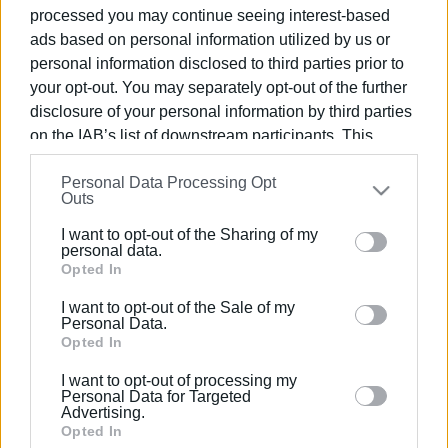
processed you may continue seeing interest-based
άγνωστος.
ads based on personal information utilized by us or
Αμέσως τους περισυνέλεξε ελικόπτερο και τους
personal information disclosed to third parties prior to
μετέφερε στο αεροδρόμιο Καλαμάτας.
your opt-out. You may separately opt-out of the further
disclosure of your personal information by third parties
Το αεροσκάφος ανήκει στην 363 Μοίρα Εκπαίδευσης
on the IAB’s list of downstream participants. This
Αέρος της 120 Πτέρυγας Εκπαίδευσης Αέρος.
information may also be disclosed by us to third parties
Personal Data Processing Opt
on the
IAB’s List of Downstream Participants
that may
Το αμερικανικής κατασκευής Τ-2 Buckeye, δικινητήριο
Outs
further disclose it to other third parties.
εκπαιδευτικό αεροσκάφος, είναι το μοναδικό
I want to opt-out of the Sharing of my
εκπαιδευτικό τζετ της Πολεμικής Αεροπορίας και με
Please note that this website/app uses one or more
personal data.
αυτό ολοκληρώνουν την εκπαίδευσή τους οι ίκαροι και
Google services and may gather and store information
Opted In
οι νέοι ανθυποσμηναγοί.
including but not limited to your visit or usage
I want to opt-out of the Sale of my
behaviour. You may click to grant or deny consent to
Personal Data.
Google and its third-party tags to use your data for
Opted In
Πηγή:
iefimerida.gr
below specified purposes in below Google consent
Εμφανίσεις: 75
I want to opt-out of processing my
section.
Personal Data for Targeted
Advertising.
Ακολουθήστε το enimerosi στο
Facebook
Opted In