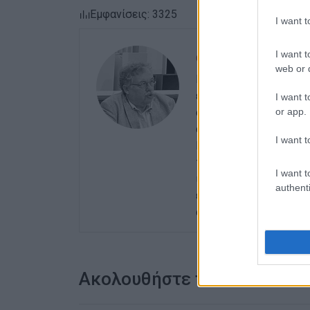
Εμφανίσεις: 3325
I want 
I want t
ΓΙΩΡΓΟΣ ΚΑΤΣΑΪΤ
web or d
Είναι ο εκδότης - διε
εργαστεί ως μηχανικό
I want t
or app.
αρχές της δεκαετίας τ
αθηναϊκές εφημερίδες
I want t
Περιφερειακών Εφημερ
του γενικού γραμματέα
I want t
ισχυρότερη ιδιότητα 
authenti
ενδιαφέρον του για τα 
ανιδιοτελής διαμεσολ
Ακολουθήστε το enimerosi