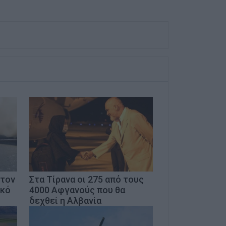
στον
Στα Τίρανα οι 275 από τους
ικό
4000 Αφγανούς που θα
δεχθεί η Αλβανία