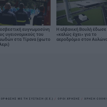
οσβεστική ευγνωμοσύνη
Η αλβανική Βουλή έδωσε
υς υγειονομικούς του
«καλώς έχει» για το
μωδών στα Τίρανα (φωτο
αεροδρόμιο στον Αυλών
λερι)
ΡΦΩΣΗΣ ΜΕ ΤΗ ΣΥΣΤΑΣΗ (Ε.Ε.)
ΌΡΟΙ ΧΡΗΣΗΣ
ΧΡΗΣΗ COOKI