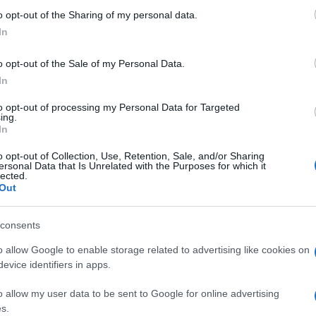
o opt-out of the Sharing of my personal data.
ήσεις δεν συμμετέχουν μόνο κάτοικοι του Ζβέρνετς
In
κοί, φορείς προστασίας της πολιτιστικής
 Το σύνθημα δεν είναι απλώς «όχι στην επένδυση».
o opt-out of the Sale of my Personal Data.
αυτή συμβολίζει».
In
ινόμενο. Στη Μήλο, στην Πάρο και στα Χανιά έχουν
to opt-out of processing my Personal Data for Targeted
 μορφές υπερτουρισμού και μεγάλες τουριστικές
ing.
In
έως τη Μαγιόρκα και τα Κανάρια Νησιά, χιλιάδες
ων πόλεων και των νησιών τους σε τουριστικά
o opt-out of Collection, Use, Retention, Sale, and/or Sharing
ersonal Data that Is Unrelated with the Purposes for which it
 τόσο μεγάλη ώστε επιβλήθηκε ακόμη και τέλος
lected.
ουρκία, από το Γκεζί Παρκ έως περιβαλλοντικές
Out
ς γύρω από την ανάπτυξη και τη χρήση του χώρου
consents
α είναι οικεία. Τα ίδια ερωτήματα επανέρχονται
o allow Google to enable storage related to advertising like cookies on
evice identifiers in apps.
νας τόπος, ποιος αποφασίζει γι’ αυτές, ποια είναι
ωνίες και πού βρίσκεται η ισορροπία ανάμεσα στην
o allow my user data to be sent to Google for online advertising
ρο.
s.