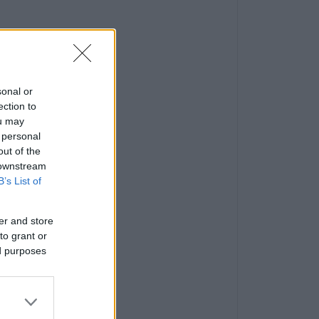
sonal or
ection to
ou may
 personal
out of the
 downstream
B’s List of
er and store
to grant or
ed purposes