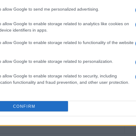
to allow Google to send me personalized advertising.
o allow Google to enable storage related to analytics like cookies on
ΗΣ
evice identifiers in apps.
υθυντής της Ενημέρωσης. Έχει σπουδάσει και
ς και ηλεκτρονικός. Δημοσιογραφεί από τις
o allow Google to enable storage related to functionality of the website
ου 1980. Έχει συνεργαστεί με σχεδόν όλες τις
. Διετέλεσε πρόεδρος του Συνδέσμου Ημερησίων
o allow Google to enable storage related to personalization.
ίδων, τον οποίον υπηρέτησε και από τη θέση
 στο δ.σ. επί οκτώ χρόνια. Πιστεύει πως η
o allow Google to enable storage related to security, including
του δημοσιογράφου στην ενημέρωση είναι το
cation functionality and fraud prevention, and other user protection.
κοινά και στην επικοινωνία η έντιμη και
άβηση.
CONFIRM
 στο
Facebook