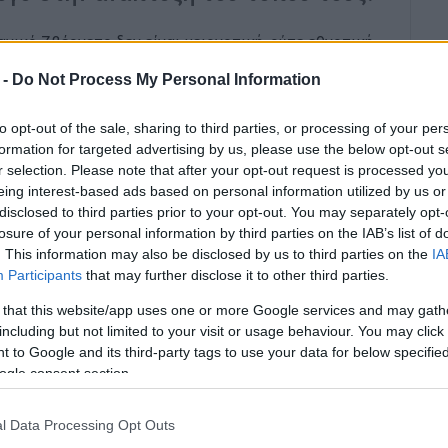
ικό Ζβέρνετς δεν είναι μειονοτική, ούτε εθνοτική.
 ένα μοντέλο τουριστικών επενδύσεων που
 -
Do Not Process My Personal Information
 τους ντόπιους από τη γη, τις ακτές και τις
τικοβαλκανική εξέγερση έχει πολλά να διδάξει, όχι
to opt-out of the sale, sharing to third parties, or processing of your per
formation for targeted advertising by us, please use the below opt-out s
r selection. Please note that after your opt-out request is processed y
λύτης μιας ευρύτερης δυσαρέσκειας απέναντι στο
eing interest-based ads based on personal information utilized by us or
α τα τελευταία χρόνια. Η κυβέρνηση έχει
disclosed to third parties prior to your opt-out. You may separately opt-
της στρατηγικής στην προσέλκυση ξένων
losure of your personal information by third parties on the IAB’s list of
. This information may also be disclosed by us to third parties on the
IA
ν τουρισμό, στις παραλιακές αναπτύξεις, στις
Participants
that may further disclose it to other third parties.
οστηρικτές αυτής της πολιτικής μιλούν για
 κεφαλαίων. Οι επικριτές, όμως, καταγγέλλουν
 that this website/app uses one or more Google services and may gath
including but not limited to your visit or usage behaviour. You may click 
ταχείας αδειοδότησης, περιορισμένη διαβούλευση με
 to Google and its third-party tags to use your data for below specifi
ρήσεις γης και στις περιβαλλοντικές εγκρίσεις.
ogle consent section.
τ Κούσνερ στη Σάσωνα συγκεντρώνει όλα τα
τική. Είναι τεράστια σε μέγεθος, αφορά μια
l Data Processing Opt Outs
συνδέεται με πρόσωπο του στενού κύκλου του