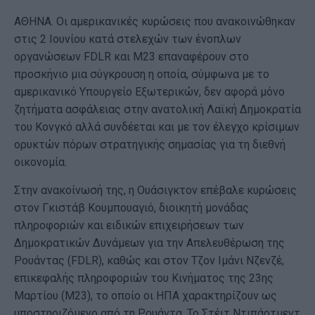
ΑΘΗΝΑ. Οι αμερικανικές κυρώσεις που ανακοινώθηκαν
στις 2 Ιουνίου κατά στελεχών των ένοπλων
οργανώσεων FDLR και M23 επαναφέρουν στο
προσκήνιο μια σύγκρουση η οποία, σύμφωνα με το
αμερικανικό Υπουργείο Εξωτερικών, δεν αφορά μόνο
ζητήματα ασφάλειας στην ανατολική Λαϊκή Δημοκρατία
του Κονγκό αλλά συνδέεται και με τον έλεγχο κρίσιμων
ορυκτών πόρων στρατηγικής σημασίας για τη διεθνή
οικονομία.
Στην ανακοίνωσή της, η Ουάσιγκτον επέβαλε κυρώσεις
στον Γκιστάβ Κουμπουαγιό, διοικητή μονάδας
πληροφοριών και ειδικών επιχειρήσεων των
Δημοκρατικών Δυνάμεων για την Απελευθέρωση της
Ρουάντας (FDLR), καθώς και στον Τζον Ιμάνι Νζενζέ,
επικεφαλής πληροφοριών του Κινήματος της 23ης
Μαρτίου (M23), το οποίο οι ΗΠΑ χαρακτηρίζουν ως
υποστηριζόμενο από τη Ρουάντα. Το Στέιτ Ντιπάρτμεντ