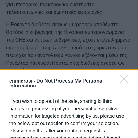
για μπαταρίες, ηλεκτρονικά συστήματα,
τηλεπικοινωνίες και αμυντικές εφαρμογές.
Η Ρουάντα διαθέτει σαφώς μικρότερα αποθέματα.
Ωστόσο, η κυβέρνηση της Κινσάσα, εμπειρογνώμονες
του ΟΗΕ και δυτικές κυβερνήσεις έχουν επανειλημμένα
υποστηρίξει ότι σημαντικές ποσότητες ορυκτών από
περιοχές του ανατολικού Κονγκό εξάγονται μέσω της
Ρουάντας και εμφανίζονται στις διεθνείς αγορές ως
ρουαντέζικης προέλευσης. Το Κιγκάλι απορρίπτει τις
κατηγορίες, οι οποίες παραμένουν βασικό σημείο
enimerosi -
Do Not Process My Personal
τριβής στις σχέσεις των δύο χωρών.
Information
Παράλληλα, η κινεζική παρουσία στον εξορυκτικό
If you wish to opt-out of the sale, sharing to third
τομέα του Κονγκό είναι ιδιαίτερα ισχυρή. Σύμφωνα με
parties, or processing of your personal or sensitive
στοιχεία της Διεθνούς Υπηρεσίας Ενέργειας (IEA), του
information for targeted advertising by us, please use
Κέντρου Στρατηγικών και Διεθνών Σπουδών (CSIS) και
the below opt-out section to confirm your selection.
οικονομικών αναλύσεων της Παγκόσμιας Τράπεζας,
Please note that after your opt-out request is
κινεζικές εταιρείες ελέγχουν ή συμμετέχουν σε πολλά