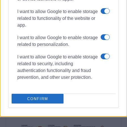
δεκαετίας του 1980. Έχει συνεργαστεί με σχεδόν
I want to allow Google to enable storage
όλες τις αθηναϊκές εφημερίδες. Διετέλεσε
related to functionality of the website or
πρόεδρος του Συνδέσμου Ημερησίων
app.
Περιφερειακών Εφημερίδων, τον οποίον
υπηρέτησε και από τη θέση του γενικού
I want to allow Google to enable storage
γραμματέα στο δ.σ. επί οκτώ χρόνια. Πιστεύει
related to personalization.
πως η ισχυρότερη ιδιότητα του δημοσιογράφου
στην ενημέρωση είναι το ενδιαφέρον του για τα
I want to allow Google to enable storage
κοινά και στην επικοινωνία η έντιμη και
related to security, including
ανιδιοτελής διαμεσολάβηση.
authentication functionality and fraud
prevention, and other user protection.
Ακολουθήστε το enimerosi στο
Facebook
CONFIRM
Συνδρομητές στο e-paper