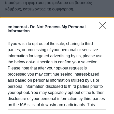
διακόψει τη φόρτωση πετρελαίου σε βασικούς
κόμβους, εντείνοντας τη συμφόρηση.
Στρατιωτικά, οι εξελίξεις κλιμακώνονται: οι ΗΠΑ έχουν
πλήξει στόχους κοντά στο στενό, όπως αναφέρει η
enimerosi -
Do Not Process My Personal
Information
New York Post, ενώ η ένταση συντηρεί τον υψηλό
κίνδυνο για τη ναυσιπλοΐα. Συνολικά, πρόκειται για μια
If you wish to opt-out of the sale, sharing to third
κατάσταση όπου, όπως συνοψίζει το Reuters, η βασική
parties, or processing of your personal or sensitive
θαλάσσια αρτηρία της παγκόσμιας ενέργειας
information for targeted advertising by us, please use
λειτουργεί οριακά, με άμεσες επιπτώσεις τόσο στη ροή
the below opt-out section to confirm your selection.
εμπορευμάτων όσο και στην ασφάλεια των
Please note that after your opt-out request is
ναυτεργατών.
processed you may continue seeing interest-based
Εμφανίσεις: 1521
ads based on personal information utilized by us or
personal information disclosed to third parties prior to
your opt-out. You may separately opt-out of the further
disclosure of your personal information by third parties
on the IAB’s list of downstream participants. This
information may also be disclosed by us to third parties