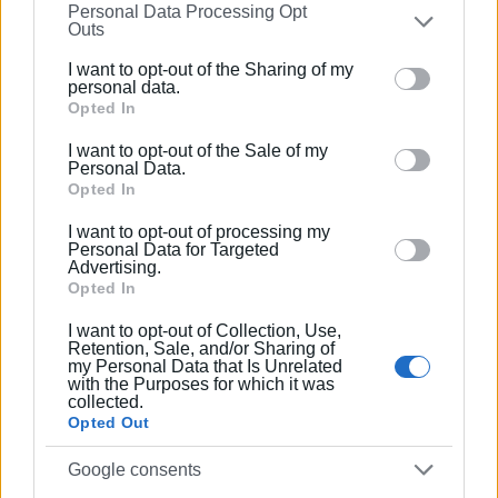
Personal Data Processing Opt
on the
IAB’s List of Downstream Participants
that may
Outs
further disclose it to other third parties.
I want to opt-out of the Sharing of my
Please note that this website/app uses one or more
personal data.
ΓΙΩΡΓΟΣ ΚΑΤΣΑΪΤΗΣ
Google services and may gather and store information
Opted In
Είναι ο εκδότης - διευθυντής της Ενημέρωσης.
including but not limited to your visit or usage
I want to opt-out of the Sale of my
Έχει σπουδάσει και εργαστεί ως μηχανικός και
behaviour. You may click to grant or deny consent to
Personal Data.
ηλεκτρονικός. Δημοσιογραφεί από τις αρχές της
Google and its third-party tags to use your data for
Opted In
δεκαετίας του 1980. Έχει συνεργαστεί με σχεδόν
below specified purposes in below Google consent
όλες τις αθηναϊκές εφημερίδες. Διετέλεσε
I want to opt-out of processing my
section.
Personal Data for Targeted
πρόεδρος του Συνδέσμου Ημερησίων
Advertising.
Περιφερειακών Εφημερίδων, τον οποίον
Opted In
υπηρέτησε και από τη θέση του γενικού
I want to opt-out of Collection, Use,
γραμματέα στο δ.σ. επί οκτώ χρόνια. Πιστεύει
Retention, Sale, and/or Sharing of
πως η ισχυρότερη ιδιότητα του δημοσιογράφου
my Personal Data that Is Unrelated
with the Purposes for which it was
στην ενημέρωση είναι το ενδιαφέρον του για τα
collected.
κοινά και στην επικοινωνία η έντιμη και
Opted Out
ανιδιοτελής διαμεσολάβηση.
Google consents