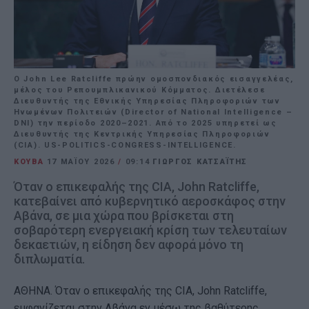
Ο John Lee Ratcliffe πρώην ομοσπονδιακός εισαγγελέας,
μέλος του Ρεπουμπλικανικού Κόμματος. Διετέλεσε
Διευθυντής της Εθνικής Υπηρεσίας Πληροφοριών των
Ηνωμένων Πολιτειών (Director of National Intelligence –
DNI) την περίοδο 2020–2021. Από το 2025 υπηρετεί ως
Διευθυντής της Κεντρικής Υπηρεσίας Πληροφοριών
(CIA). US-POLITICS-CONGRESS-INTELLIGENCE.
ΚΟΥΒΑ
17 ΜΑΪ́ΟΥ 2026
/
09:14
ΓΙΩΡΓΟΣ ΚΑΤΣΑΪΤΗΣ
Όταν ο επικεφαλής της CIA, John Ratcliffe,
κατεβαίνει από κυβερνητικό αεροσκάφος στην
Αβάνα, σε μια χώρα που βρίσκεται στη
σοβαρότερη ενεργειακή κρίση των τελευταίων
δεκαετιών, η είδηση δεν αφορά μόνο τη
διπλωματία.
ΑΘΗΝΑ. Όταν ο επικεφαλής της CIA, John Ratcliffe,
εμφανίζεται στην Αβάνα εν μέσω της βαθύτερης