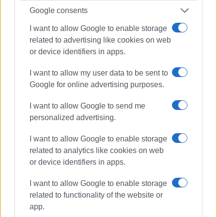
Google consents
I want to allow Google to enable storage
related to advertising like cookies on web
or device identifiers in apps.
I want to allow my user data to be sent to
Google for online advertising purposes.
ΓΙΩΡΓΟΣ ΚΑΤΣΑΪΤΗΣ
Είναι ο εκδότης - διευθυντής της Ενημέρωσης.
I want to allow Google to send me
Έχει σπουδάσει και εργαστεί ως μηχανικός και
personalized advertising.
ηλεκτρονικός. Δημοσιογραφεί από τις αρχές της
δεκαετίας του 1980. Έχει συνεργαστεί με σχεδόν
I want to allow Google to enable storage
όλες τις αθηναϊκές εφημερίδες. Διετέλεσε
related to analytics like cookies on web
πρόεδρος του Συνδέσμου Ημερησίων
or device identifiers in apps.
Περιφερειακών Εφημερίδων, τον οποίον
υπηρέτησε και από τη θέση του γενικού
I want to allow Google to enable storage
γραμματέα στο δ.σ. επί οκτώ χρόνια. Πιστεύει
related to functionality of the website or
πως η ισχυρότερη ιδιότητα του δημοσιογράφου
app.
στην ενημέρωση είναι το ενδιαφέρον του για τα