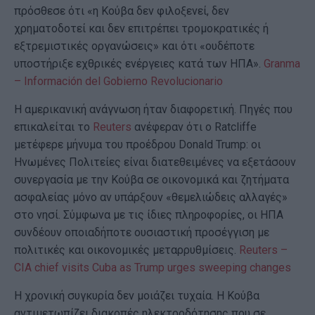
πρόσθεσε ότι «η Κούβα δεν φιλοξενεί, δεν
χρηματοδοτεί και δεν επιτρέπει τρομοκρατικές ή
εξτρεμιστικές οργανώσεις» και ότι «ουδέποτε
υποστήριξε εχθρικές ενέργειες κατά των ΗΠΑ».
Granma
– Información del Gobierno Revolucionario
Η αμερικανική ανάγνωση ήταν διαφορετική. Πηγές που
επικαλείται το
Reuters
ανέφεραν ότι ο Ratcliffe
μετέφερε μήνυμα του προέδρου Donald Trump: οι
Ηνωμένες Πολιτείες είναι διατεθειμένες να εξετάσουν
συνεργασία με την Κούβα σε οικονομικά και ζητήματα
ασφαλείας μόνο αν υπάρξουν «θεμελιώδεις αλλαγές»
στο νησί. Σύμφωνα με τις ίδιες πληροφορίες, οι ΗΠΑ
συνδέουν οποιαδήποτε ουσιαστική προσέγγιση με
πολιτικές και οικονομικές μεταρρυθμίσεις.
Reuters –
CIA chief visits Cuba as Trump urges sweeping changes
Η χρονική συγκυρία δεν μοιάζει τυχαία. Η Κούβα
αντιμετωπίζει διακοπές ηλεκτροδότησης που σε