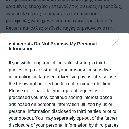
ορισμένες επαρχίες ξεπερνούν τις 20 ώρες ημερησίως,
ενώ οι ελλείψεις καυσίμων έχουν επηρεάσει
μεταφορές, βιομηχανία και παραγωγή τροφίμων. Το
Reuters και άλλες διεθνείς πηγές σημειώνουν ότι η
ενεργειακή κατάρρευση έχει επιταχύνει τη
μετανάστευση και έχει προκαλέσει σποραδικές
enimerosi -
Do Not Process My Personal
Information
κοινωνικές διαμαρτυρίες.
Reuters – Cuba’s energy crisis
deepens
If you wish to opt-out of the sale, sharing to third
Εξίσου αποκαλυπτικό θεωρήθηκε το ποιοι συμμετείχαν
parties, or processing of your personal or sensitive
στις επαφές. Το
Associated Press
ανέφερε ότι ο
information for targeted advertising by us, please use
Ratcliffe συναντήθηκε όχι μόνο με τον υπουργό
the below opt-out section to confirm your selection.
Εσωτερικών της Κούβας αλλά και με τον Raúl Guillermo
Please note that after your opt-out request is
Rodríguez Castro («Ραουλίτο»). Η παρουσία του
processed you may continue seeing interest-based
εκλήφθηκε ως ένδειξη ότι οι συνομιλίες αφορούσαν
ads based on personal information utilized by us or
ζητήματα μεγαλύτερου βάθους από μια απλή
personal information disclosed to third parties prior to
your opt-out. You may separately opt-out of the further
διπλωματική επαφή.
AP – CIA director met Cuban
disclosure of your personal information by third parties
officials in Havana