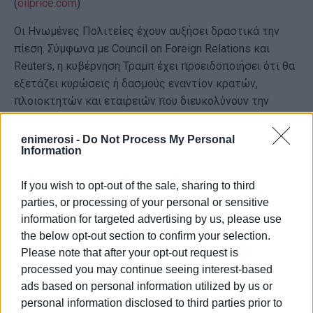
(
oilprice.com
)
Οι Ηνωμένες Πολιτείες έχουν αυξήσει δραστικά την
πίεση. Σύμφωνα με Council on Foreign Relations και
Reuters, η κυβέρνηση Τραμπ έχει προειδοποιήσει ότι θα
εξετάζει κυρώσεις ή δασμούς εναντίον κρατών,
πλοιοκτητών και εταιρειών που διευκολύνουν την
προμήθεια πετρελαίου προς την Κούβα. Αυτή η πολιτική
έχει ήδη περιορίσει δραματικά τις αποστολές
enimerosi -
Do Not Process My Personal
Information
καυσίμων τόσο από τη Βενεζουέλα όσο και από τρίτες
χώρες, δημιουργώντας συνθήκες σχεδόν πλήρους
If you wish to opt-out of the sale, sharing to third
ενεργειακής ασφυξίας για την Αβάνα. (
cfr.org
)
parties, or processing of your personal or sensitive
Η Κίνα, αντίθετα, έχει επιλέξει να κινηθεί σε
information for targeted advertising by us, please use
διαφορετική κατεύθυνση. Σύμφωνα με κινεζικά,
the below opt-out section to confirm your selection.
κουβανικά και ισπανόφωνα μέσα, το Πεκίνο αποφεύγει
Please note that after your opt-out request is
προς το παρόν την άμεση εμπλοκή σε μεγάλες
processed you may continue seeing interest-based
αποστολές πετρελαίου που θα μπορούσαν να
ads based on personal information utilized by us or
προκαλέσουν σύγκρουση με τις αμερικανικές κυρώσεις
personal information disclosed to third parties prior to