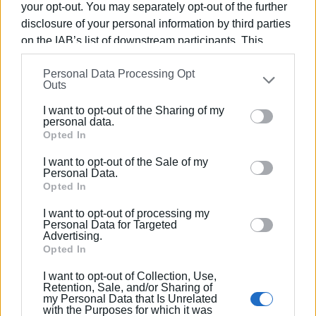
your opt-out. You may separately opt-out of the further
και επενδύει κυρίως στη μεσοπρόθεσμη αναδιάρθρωση
disclosure of your personal information by third parties
του κουβανικού ενεργειακού συστήματος. Μέχρι τις
on the IAB’s list of downstream participants. This
αρχές του 2026 είχαν εγκατασταθεί περισσότερα από
information may also be disclosed by us to third parties
50 φωτοβολταϊκά πάρκα με κινεζική τεχνολογία, ενώ
Personal Data Processing Opt
on the
IAB’s List of Downstream Participants
that may
προχωρά και η εγκατάσταση συστημάτων αποθήκευσης
Outs
further disclose it to other third parties.
ενέργειας με μπαταρίες για τη σταθεροποίηση του
I want to opt-out of the Sharing of my
δικτύου. (
socialistchina.org
)
Please note that this website/app uses one or more
personal data.
Google services and may gather and store information
Opted In
Η ίδια όμως η κουβανική κυβέρνηση αναγνωρίζει ότι
including but not limited to your visit or usage
αυτά τα έργα δεν μπορούν να αποτρέψουν τη σημερινή
I want to opt-out of the Sale of my
behaviour. You may click to grant or deny consent to
Personal Data.
κατάρρευση. Τα φωτοβολταϊκά απαιτούν χρόνο,
Google and its third-party tags to use your data for
Opted In
συστήματα αποθήκευσης και εκσυγχρονισμό του
below specified purposes in below Google consent
δικτύου, ενώ το άμεσο πρόβλημα είναι ότι η χώρα δεν
I want to opt-out of processing my
section.
Personal Data for Targeted
διαθέτει σήμερα καύσιμα ούτε για τις εφεδρικές
Advertising.
γεννήτριες. Γι’ αυτό η κυβέρνηση προχωρά ήδη σε μέτρα
Opted In
έκτακτης ανάγκης, επιτρέποντας ιδιωτικές εισαγωγές
I want to opt-out of Collection, Use,
φωτοβολταϊκών, μπαταριών και inverter,
Retention, Sale, and/or Sharing of
my Personal Data that Is Unrelated
μεταβάλλοντας τις τιμές καυσίμων ανάλογα με το
with the Purposes for which it was