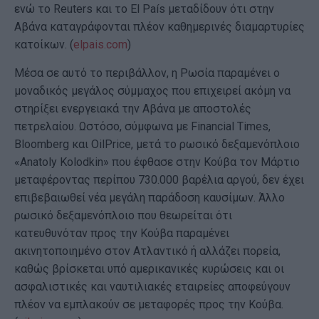
ενώ το Reuters και το El País μεταδίδουν ότι στην
Αβάνα καταγράφονται πλέον καθημερινές διαμαρτυρίες
κατοίκων. (
elpais.com
)
Μέσα σε αυτό το περιβάλλον, η Ρωσία παραμένει ο
μοναδικός μεγάλος σύμμαχος που επιχειρεί ακόμη να
στηρίξει ενεργειακά την Αβάνα με αποστολές
πετρελαίου. Ωστόσο, σύμφωνα με Financial Times,
Bloomberg και OilPrice, μετά το ρωσικό δεξαμενόπλοιο
«Anatoly Kolodkin» που έφθασε στην Κούβα τον Μάρτιο
μεταφέροντας περίπου 730.000 βαρέλια αργού, δεν έχει
επιβεβαιωθεί νέα μεγάλη παράδοση καυσίμων. Άλλο
ρωσικό δεξαμενόπλοιο που θεωρείται ότι
κατευθυνόταν προς την Κούβα παραμένει
ακινητοποιημένο στον Ατλαντικό ή αλλάζει πορεία,
καθώς βρίσκεται υπό αμερικανικές κυρώσεις και οι
ασφαλιστικές και ναυτιλιακές εταιρείες αποφεύγουν
πλέον να εμπλακούν σε μεταφορές προς την Κούβα.