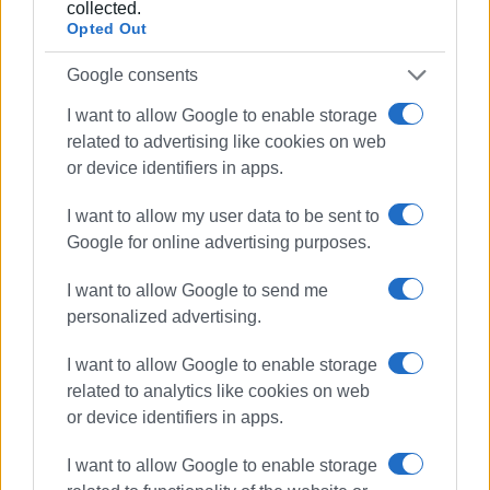
κόστος εισαγωγής και επιχειρώντας να διασώσει
collected.
Opted Out
κρίσιμες υποδομές όπως νοσοκομεία και αντλιοστάσια.
(
reuters.com
)
Google consents
Εμφανίσεις: 2655
I want to allow Google to enable storage
related to advertising like cookies on web
or device identifiers in apps.
I want to allow my user data to be sent to
Google for online advertising purposes.
I want to allow Google to send me
personalized advertising.
ΓΙΩΡΓΟΣ ΚΑΤΣΑΪΤΗΣ
I want to allow Google to enable storage
Είναι ο εκδότης - διευθυντής της Ενημέρωσης.
related to analytics like cookies on web
Έχει σπουδάσει και εργαστεί ως μηχανικός και
or device identifiers in apps.
ηλεκτρονικός. Δημοσιογραφεί από τις αρχές της
δεκαετίας του 1980. Έχει συνεργαστεί με σχεδόν
I want to allow Google to enable storage
όλες τις αθηναϊκές εφημερίδες. Διετέλεσε