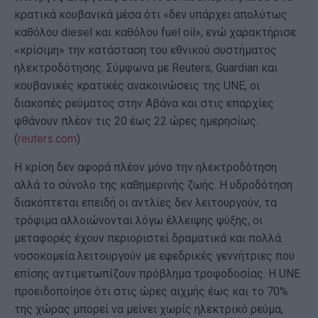
κρατικά κουβανικά μέσα ότι «δεν υπάρχει απολύτως
καθόλου diesel και καθόλου fuel oil», ενώ χαρακτήρισε
«κρίσιμη» την κατάσταση του εθνικού συστήματος
ηλεκτροδότησης. Σύμφωνα με Reuters, Guardian και
κουβανικές κρατικές ανακοινώσεις της UNE, οι
διακοπές ρεύματος στην Αβάνα και στις επαρχίες
φθάνουν πλέον τις 20 έως 22 ώρες ημερησίως.
(
reuters.com
)
Η κρίση δεν αφορά πλέον μόνο την ηλεκτροδότηση
αλλά το σύνολο της καθημερινής ζωής. Η υδροδότηση
διακόπτεται επειδή οι αντλίες δεν λειτουργούν, τα
τρόφιμα αλλοιώνονται λόγω έλλειψης ψύξης, οι
μεταφορές έχουν περιοριστεί δραματικά και πολλά
νοσοκομεία λειτουργούν με εφεδρικές γεννήτριες που
επίσης αντιμετωπίζουν πρόβλημα τροφοδοσίας. Η UNE
προειδοποίησε ότι στις ώρες αιχμής έως και το 70%
της χώρας μπορεί να μείνει χωρίς ηλεκτρικό ρεύμα,