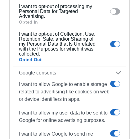
δημόσιες σχέσεις, το ελεύθερο και το
below specified purposes in below Google consent
I want to opt-out of processing my
καλλιτεχνικό ρεπορτάζ.
section.
Personal Data for Targeted
Advertising.
Opted In
I want to opt-out of Collection, Use,
Ακολουθήστε το enimerosi στο
Facebook
Retention, Sale, and/or Sharing of
my Personal Data that Is Unrelated
with the Purposes for which it was
collected.
Συνδρομητές στο e-paper
Opted Out
Google consents
I want to allow Google to enable storage
related to advertising like cookies on web
or device identifiers in apps.
I want to allow my user data to be sent to
Google for online advertising purposes.
I want to allow Google to send me