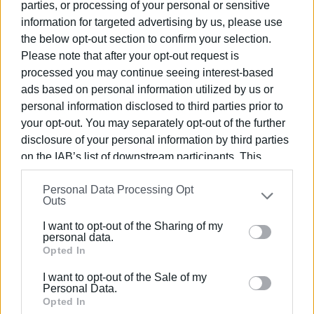
Σημείωση: Ζητούμε την κατανόηση των καταναλωτών.
parties, or processing of your personal or sensitive
Θα καταβληθεί κάθε δυνατή προσπάθεια ώστε η
information for targeted advertising by us, please use
υδροδότηση να αποκατασταθεί πλήρως σε όλες τις
the below opt-out section to confirm your selection.
περιοχές το συντομότερο δυνατόν.
Please note that after your opt-out request is
processed you may continue seeing interest-based
ads based on personal information utilized by us or
personal information disclosed to third parties prior to
Εμφανίσεις: 2844
your opt-out. You may separately opt-out of the further
disclosure of your personal information by third parties
on the IAB’s list of downstream participants. This
information may also be disclosed by us to third parties
Personal Data Processing Opt
on the
IAB’s List of Downstream Participants
that may
Outs
further disclose it to other third parties.
I want to opt-out of the Sharing of my
Please note that this website/app uses one or more
personal data.
Google services and may gather and store information
Opted In
ΕΛΕΝΗ ΚΟΡΩΝΑΚΗ
including but not limited to your visit or usage
I want to opt-out of the Sale of my
Εργάζεται στις Εκδόσεις Ενημέρωση από το
behaviour. You may click to grant or deny consent to
Personal Data.
1990 σε θέσεις υψηλής ευθύνης. Ειδικεύεται στις
Google and its third-party tags to use your data for
Opted In