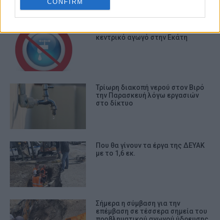
ΣΧΕΤΙΚA AΡΘΡΑ
CONFIRM
Διακοπή νερού λόγω βλάβης στον
κεντρικό αγωγό στην Εκάτη
Τρίωρη διακοπή νερού στον Βιρό
την Παρασκευή λόγω εργασιών
στο δίκτυο
Που θα γίνουν τα έργα της ΔΕΥΑΚ
με το 1,6 εκ.
Σήμερα η σύμβαση για την
επέμβαση σε τέσσερα σημεία του
προβληματικού αγωγού ύδρευσης