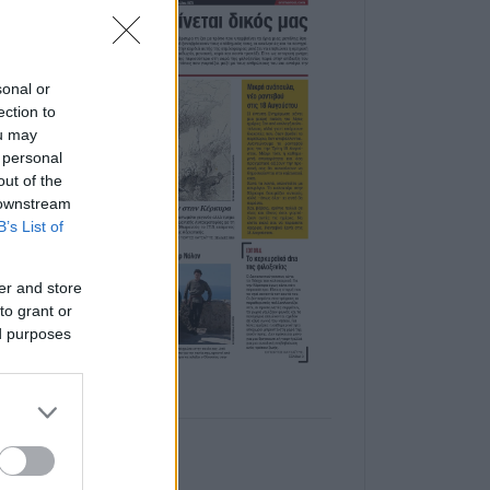
sonal or
ection to
ou may
 personal
out of the
 downstream
B’s List of
er and store
to grant or
ed purposes