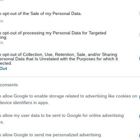
λημένο, τον αντιδήμαρχο Τουρισμού Σπ.
ρεπεκλή.
o opt-out of the Sale of my Personal Data.
In
κεψη της Νομαρχιακής Επιτροπής με τη συμμετοχή
εων της Π.Ε. Κέρκυρας, ενώ στις 7 το απόγευμα θα
to opt-out of processing my Personal Data for Targeted
ing.
ουαγιέ του Δημοτικού Θεάτρου, με θέμα τις
In
ύ μοντέλου ανάπτυξης της Κέρκυρας». Στην
ων και περιβαλλοντικοί φορείς.
o opt-out of Collection, Use, Retention, Sale, and/or Sharing
ersonal Data that Is Unrelated with the Purposes for which it
lected.
Out
 στο
Facebook
consents
o allow Google to enable storage related to advertising like cookies on
evice identifiers in apps.
o allow my user data to be sent to Google for online advertising
s.
to allow Google to send me personalized advertising.