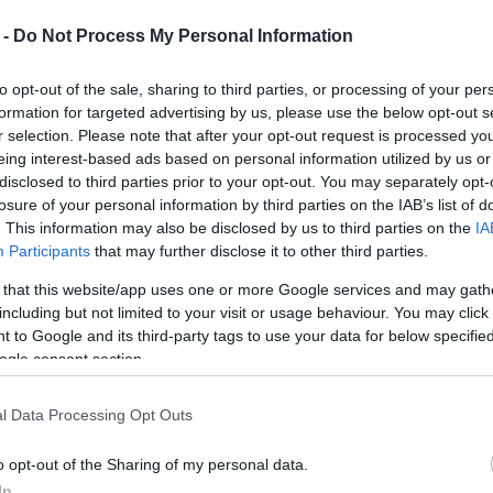
 -
Do Not Process My Personal Information
to opt-out of the sale, sharing to third parties, or processing of your per
formation for targeted advertising by us, please use the below opt-out s
r selection. Please note that after your opt-out request is processed y
eing interest-based ads based on personal information utilized by us or
disclosed to third parties prior to your opt-out. You may separately opt-
losure of your personal information by third parties on the IAB’s list of
. This information may also be disclosed by us to third parties on the
IA
Participants
that may further disclose it to other third parties.
 that this website/app uses one or more Google services and may gath
including but not limited to your visit or usage behaviour. You may click 
 to Google and its third-party tags to use your data for below specifi
, βουλευτή Κοζάνης και τομεάρχη
ogle consent section.
l Data Processing Opt Outs
Βέττα, βουλευτή Κοζάνης και τομεάρχη Τουρισμού
o opt-out of the Sharing of my personal data.
 νησί θα συναντηθεί με τον δήμαρχο Κεντρικής
In