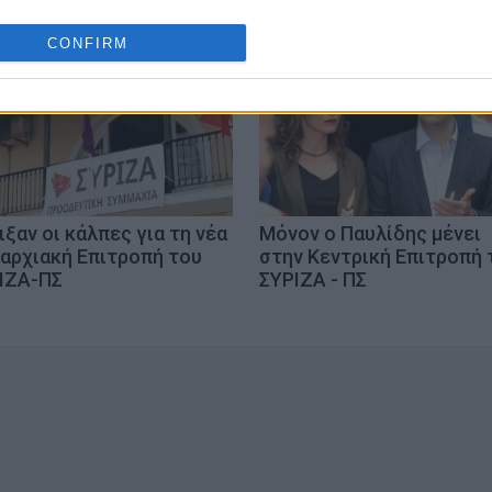
o allow Google to enable storage related to analytics like cookies on
CONFIRM
evice identifiers in apps.
o allow Google to enable storage related to functionality of the website
o allow Google to enable storage related to personalization.
o allow Google to enable storage related to security, including
ιξαν οι κάλπες για τη νέα
Μόνον ο Παυλίδης μένει
cation functionality and fraud prevention, and other user protection.
αρχιακή Επιτροπή του
στην Κεντρική Επιτροπή 
ΙΖΑ-ΠΣ
ΣΥΡΙΖΑ - ΠΣ