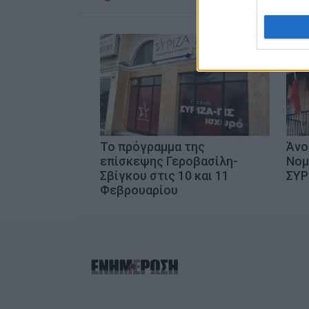
I want t
web or d
I want t
or app.
I want t
I want t
To πρόγραμμα της
Άνο
authenti
επίσκεψης Γεροβασίλη-
Νομ
Σβίγκου στις 10 και 11
ΣΥΡ
Φεβρουαρίου