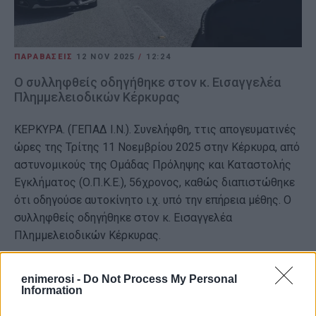
ΠΑΡΑΒΑΣΕΙΣ
12 NOV 2025
/
12:24
Ο συλληφθείς οδηγήθηκε στον κ. Εισαγγελέα
Πλημμελειοδικών Κέρκυρας
ΚΕΡΚΥΡΑ. (ΓΕΠΑΔ Ι.Ν.). Συνελήφθη, ττις απογευματινές
ώρες της Τρίτης 11 Νοεμβρίου 2025 στην Κέρκυρα, από
αστυνομικούς της Ομάδας Πρόληψης και Καταστολής
Εγκλήματος (Ο.Π.Κ.Ε.), 56χρονος, καθώς διαπιστώθηκε
ότι οδηγούσε αυτοκίνητο ι.χ. υπό την επήρεια μέθης. Ο
συλληφθείς οδηγήθηκε στον κ. Εισαγγελέα
Πλημμελειοδικών Κέρκυρας.
Εμφανίσεις: 116
enimerosi -
Do Not Process My Personal
Information
Ακολουθήστε το enimerosi στο
Facebook