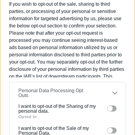
If you wish to opt-out of the sale, sharing to third
parties, or processing of your personal or sensitive
Συνδρομητές στο e-paper
information for targeted advertising by us, please use
the below opt-out section to confirm your selection.
Please note that after your opt-out request is
processed you may continue seeing interest-based
ads based on personal information utilized by us or
personal information disclosed to third parties prior to
your opt-out. You may separately opt-out of the further
disclosure of your personal information by third parties
on the IAB’s list of downstream participants. This
information may also be disclosed by us to third parties
Personal Data Processing Opt
on the
IAB’s List of Downstream Participants
that may
Outs
further disclose it to other third parties.
I want to opt-out of the Sharing of my
Please note that this website/app uses one or more
personal data.
Google services and may gather and store information
Opted In
including but not limited to your visit or usage
I want to opt-out of the Sale of my
behaviour. You may click to grant or deny consent to
Personal Data.