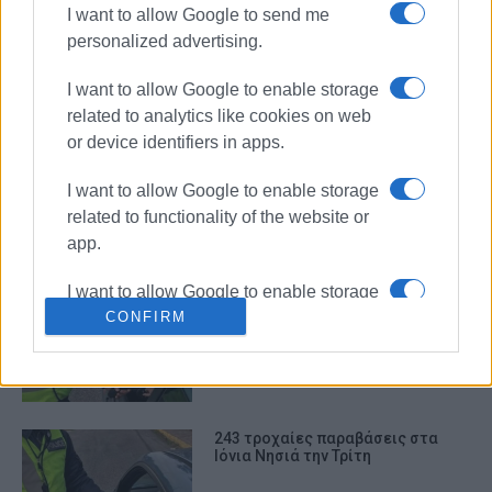
I want to allow Google to send me
personalized advertising.
571 παραβάσεις στην Κέρκυρα την
προηγούμενη εβδομάδα (19-
25/10)
I want to allow Google to enable storage
related to analytics like cookies on web
or device identifiers in apps.
3.783 τροχονομικοί έλεγχοι στα
I want to allow Google to enable storage
νησιά του Ιονίου - 588 παραβάσεις
στην Κέρκυρα
related to functionality of the website or
app.
I want to allow Google to enable storage
Βεβαιώθηκαν 170 παραβάσεις του
related to personalization.
CONFIRM
Κώδικα Οδικής Κυκλοφορίας το
πρωί της Δευτέρας
I want to allow Google to enable storage
related to security, including
authentication functionality and fraud
243 τροχαίες παραβάσεις στα
prevention, and other user protection.
Ιόνια Νησιά την Τρίτη