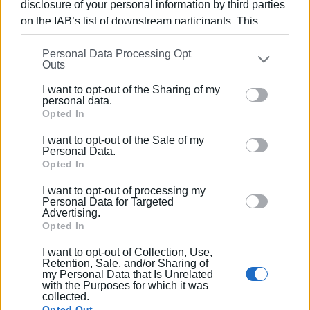
disclosure of your personal information by third parties
ικανότητας οδήγησης, μη χρήσης προστατευτικού
on the IAB’s list of downstream participants. This
κράνους, στέρησης ασφαλιστηρίου συμβολαίου και
information may also be disclosed by us to third parties
ΚΤΕΟ.
Personal Data Processing Opt
on the
IAB’s List of Downstream Participants
that may
Outs
further disclose it to other third parties.
Εμφανίσεις: 75
I want to opt-out of the Sharing of my
Please note that this website/app uses one or more
personal data.
Google services and may gather and store information
Opted In
Ακολουθήστε το enimerosi στο
Facebook
including but not limited to your visit or usage
I want to opt-out of the Sale of my
behaviour. You may click to grant or deny consent to
Personal Data.
Google and its third-party tags to use your data for
Opted In
Συνδρομητές στο e-paper
below specified purposes in below Google consent
I want to opt-out of processing my
section.
Personal Data for Targeted
Advertising.
Opted In
I want to opt-out of Collection, Use,
Retention, Sale, and/or Sharing of
my Personal Data that Is Unrelated
with the Purposes for which it was
collected.
Opted Out