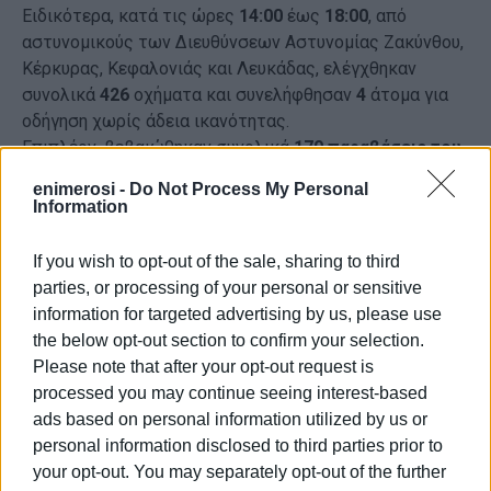
Ειδικότερα, κατά τις ώρες
14:00
έως
18:00
, από
αστυνομικούς των Διευθύνσεων Αστυνομίας Ζακύνθου,
Κέρκυρας, Κεφαλονιάς και Λευκάδας, ελέγχθηκαν
συνολικά
426
οχήματα και συνελήφθησαν
4
άτομα για
οδήγηση χωρίς άδεια ικανότητας.
Επιπλέον, βεβαιώθηκαν συνολικά
170 παραβάσεις του
Κώδικα Οδικής Κυκλοφορίας
, μεταξύ των οποίων:
enimerosi -
Do Not Process My Personal
Information
-44
για προστατευτικό κράνος
-30
για ταχύτητα
If you wish to opt-out of the sale, sharing to third
-13
για στέρηση άδειας ικανότητας οδηγήσεως
parties, or processing of your personal or sensitive
-
5
για ΚΤΕΟ
information for targeted advertising by us, please use
-4
για ζώνη ασφαλείας
the below opt-out section to confirm your selection.
-
4
για στέρηση ασφαλιστηρίου συμβολαίου
Please note that after your opt-out request is
-1
για χρήση κινητού κατά την οδήγηση και
processed you may continue seeing interest-based
-1
για κίνηση στο αντίθετο ρεύμα
ads based on personal information utilized by us or
personal information disclosed to third parties prior to
Τέλος, κατά τους ελέγχους, ακινητοποιήθηκαν
your opt-out. You may separately opt-out of the further
36
οχήματα, για περιπτώσεις στέρησης άδειας