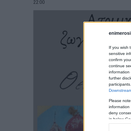
22:00
enimerosi
If you wish 
sensitive in
confirm you
continue se
information 
further disc
participants
Downstream 
Please note
information 
deny consent
in below Go