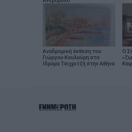
Ανεμόμυλο
Αναδρομική έκθεση του
Ο Σ
Γιώργου Κουλούρη στο
«ζω
Ίδρυμα Τσιχριτζή στην Αθήνα
Κα