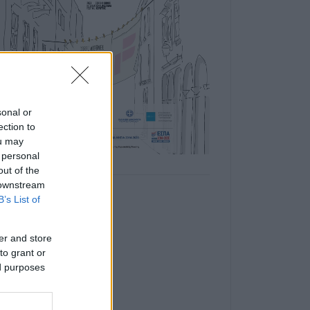
sonal or
ection to
ou may
 personal
out of the
 downstream
B’s List of
er and store
to grant or
ed purposes