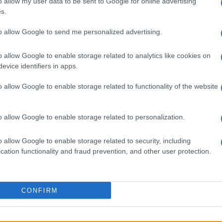
o allow my user data to be sent to Google for online advertising
s.
to allow Google to send me personalized advertising.
o allow Google to enable storage related to analytics like cookies on
evice identifiers in apps.
o allow Google to enable storage related to functionality of the website
o allow Google to enable storage related to personalization.
εις Ενημέρωση από το 1990 σε θέσεις υψηλής
o allow Google to enable storage related to security, including
στις δημόσιες σχέσεις, το ελεύθερο και το
cation functionality and fraud prevention, and other user protection.
ζ.
CONFIRM
 στο
Facebook