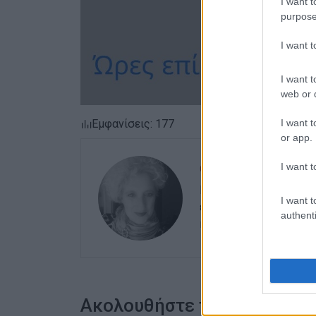
I want t
purpose
I want 
I want t
web or d
I want t
Εμφανίσεις: 177
or app.
I want t
ΕΛΕΝΗ ΚΟΡΩΝΑΚΗ
Εργάζεται στις Εκδόσ
I want t
ευθύνης. Ειδικεύεται 
authenti
καλλιτεχνικό ρεπορτά
Ακολουθήστε το enimerosi