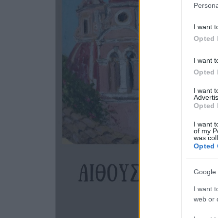
Persona
I want t
Opted 
I want t
Opted 
I want 
Advertis
Opted 
I want t
of my P
was col
Opted 
Google 
I want t
web or d