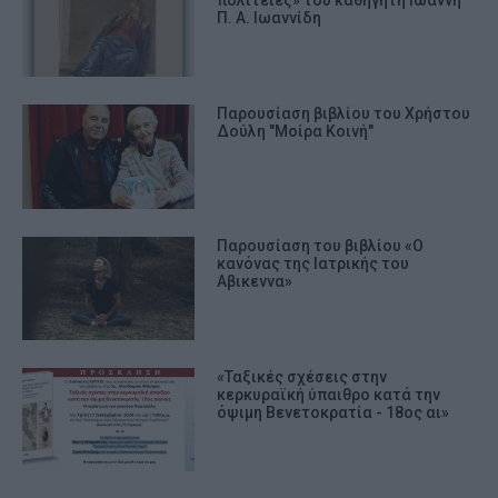
πολιτείες» του καθηγητή Ιωάννη
Π. Α. Ιωαννίδη
Παρουσίαση βιβλίου του Χρήστου
Δούλη "Μοίρα Κοινή"
Παρουσίαση του βιβλίου «Ο
κανόνας της Ιατρικής του
Αβικεννα»
«Ταξικές σχέσεις στην
κερκυραϊκή ύπαιθρο κατά την
όψιμη Βενετοκρατία - 18ος αι»