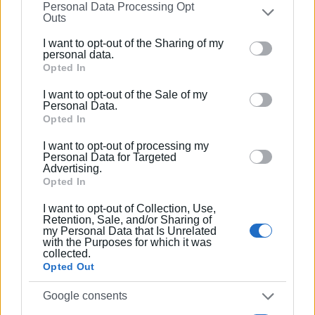
Personal Data Processing Opt
on the
IAB’s List of Downstream Participants
that may
Outs
further disclose it to other third parties.
I want to opt-out of the Sharing of my
Please note that this website/app uses one or more
ΦΩΤΟ@ ΚΩΝΣΤΑΝΤΙΝΟΣ ΣΠΙΓΓΟΣ
personal data.
Google services and may gather and store information
Opted In
Εμφανίσεις: 150
including but not limited to your visit or usage
I want to opt-out of the Sale of my
behaviour. You may click to grant or deny consent to
Personal Data.
Google and its third-party tags to use your data for
Ακολουθήστε το enimerosi στο
Facebook
Opted In
below specified purposes in below Google consent
I want to opt-out of processing my
section.
Personal Data for Targeted
Advertising.
Συνδρομητές στο e-paper
Opted In
I want to opt-out of Collection, Use,
Retention, Sale, and/or Sharing of
my Personal Data that Is Unrelated
with the Purposes for which it was
collected.
Opted Out
Google consents