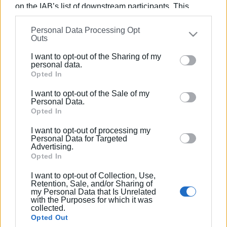
on the IAB’s list of downstream participants. This
information may also be disclosed by us to third parties
Personal Data Processing Opt
on the
IAB’s List of Downstream Participants
that may
Outs
further disclose it to other third parties.
I want to opt-out of the Sharing of my
Please note that this website/app uses one or more
personal data.
Google services and may gather and store information
Opted In
including but not limited to your visit or usage
I want to opt-out of the Sale of my
behaviour. You may click to grant or deny consent to
Personal Data.
Google and its third-party tags to use your data for
Opted In
below specified purposes in below Google consent
I want to opt-out of processing my
section.
Personal Data for Targeted
Advertising.
Opted In
I want to opt-out of Collection, Use,
Retention, Sale, and/or Sharing of
my Personal Data that Is Unrelated
with the Purposes for which it was
collected.
Opted Out