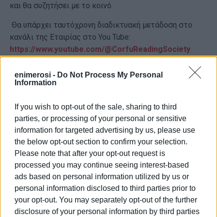
και θα συζητήσει με το κοινό.
Θα υπάρχει ταυτόχρονη διαδικτυακή μετάδοση στο
κανάλι της Εταιρίας στο You Tube:
https://www.youtube.com/@CorfuReadingSociety
Εμφανίσεις: 107
enimerosi -
Do Not Process My Personal
Information
Ακολουθήστε το enimerosi στο
Facebook
If you wish to opt-out of the sale, sharing to third
parties, or processing of your personal or sensitive
information for targeted advertising by us, please use
Συνδρομητές στο e-paper
the below opt-out section to confirm your selection.
Please note that after your opt-out request is
processed you may continue seeing interest-based
ads based on personal information utilized by us or
personal information disclosed to third parties prior to
your opt-out. You may separately opt-out of the further
disclosure of your personal information by third parties