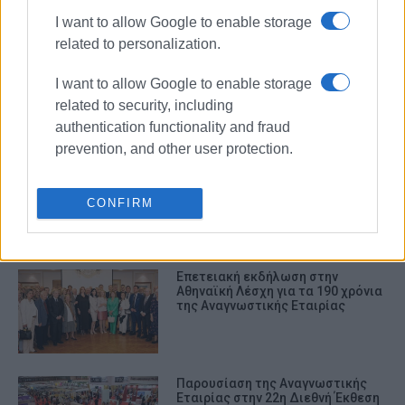
ΣΧΕΤΙΚA AΡΘΡΑ
I want to allow Google to enable storage
related to personalization.
Συντηρήθηκε η προσωπογραφία
της Μαργαρίτας Αλμπάνα-
I want to allow Google to enable storage
Μηνιάτη στην Αναγνωστική
related to security, including
Εταιρία Κερκύρας
authentication functionality and fraud
prevention, and other user protection.
Επίσκεψη φοιτητών του Ιονίου
Πανεπιστημίου, στην
Αναγνωστική
CONFIRM
Επετειακή εκδήλωση στην
Αθηναϊκή Λέσχη για τα 190 χρόνια
της Αναγνωστικής Εταιρίας
Παρουσίαση της Αναγνωστικής
Εταιρίας στην 22η Διεθνή Έκθεση