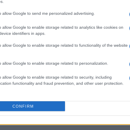
s.
 αναπαράσταση ενός εργαστηρίου συντήρησης των
 μια εξαιρετικά εξειδικευμένη διαδικασία που
to allow Google to send me personalized advertising.
ντελώντας ουσιαστικά στη συνέχιση της
 τις επόμενες γενιές.
o allow Google to enable storage related to analytics like cookies on
evice identifiers in apps.
:» διοργανώνεται από το Υπουργείο Πολιτισμού και
την αιγίδα της Πρεσβείας της Ιαπωνίας και της
o allow Google to enable storage related to functionality of the website
o allow Google to enable storage related to personalization.
o allow Google to enable storage related to security, including
cation functionality and fraud prevention, and other user protection.
CONFIRM
 στο
Facebook