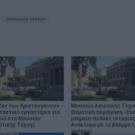
ΠΕΡΙΟΔΙΚΗ ΕΚΘΕΣΗ
Ζεν των Χριστουγέννων -
Μουσείο Ασιατικής Τέχν
ταστικό εργαστήριο για
Θεματική περιήγηση «Έν
διά στο Μουσείο
μνημείο-πολλές ιστορίες
ατικής Τέχνης
Ανάκτορο με το βλέμμα 
χρόνου»