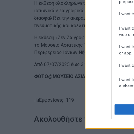
purpose
Η έκθεση ολοκληρώνεται με τη διαδραστική
ιαπωνικών ζωγραφικών κυλίνδρων (kakemono),
I want 
διασφαλίζει την ακεραιότητα των έργων, συ
πνευματικής και καλλιτεχνικής τους αξίας για
I want t
web or d
Η έκθεση «Ζεν Ζωγραφική: Ο Ήχος της Σιωπής
το Μουσείο Ασιατικής Τέχνης Κέρκυρας, υπό 
I want t
Περιφέρειας Ιόνιων Νήσων.
or app.
Από 07/07/2025 έως 31/12/2025
I want t
ΦΩΤΟ@ΜΟΥΣΕΙΟ ΑΣΙΑΤΙΚΗΣ ΤΕΧΝΗΣ
I want t
authenti
Εμφανίσεις: 119
Ακολουθήστε το enimerosi