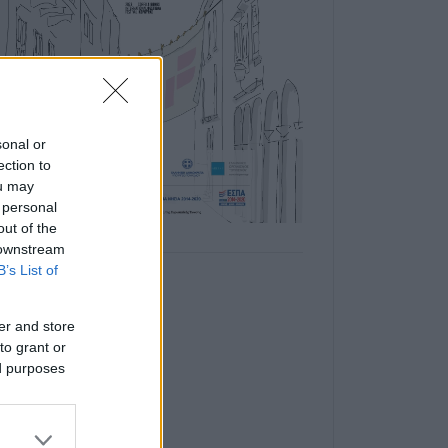
sonal or
ection to
ou may
 personal
out of the
 downstream
B’s List of
er and store
to grant or
ed purposes