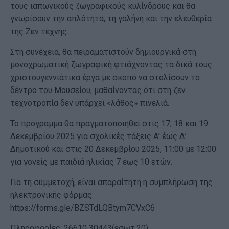
τους ιαπωνικούς ζωγραφικούς κυλίνδρους και θα
γνωρίσουν την απλότητα, τη γαλήνη και την ελευθερία
της Ζεν τέχνης.
Στη συνέχεια, θα πειραματιστούν δημιουργικά στη
μονοχρωματική ζωγραφική φτιάχνοντας τα δικά τους
χριστουγεννιάτικα έργα με σκοπό να στολίσουν το
δέντρο του Μουσείου, μαθαίνοντας ότι στη ζεν
τεχνοτροπία δεν υπάρχει «λάθος» πινελιά.
Το πρόγραμμα θα πραγματοποιηθεί στις 17, 18 και 19
Δεκεμβρίου 2025 για σχολικές τάξεις Α’ έως Δ’
Δημοτικού και στις 20 Δεκεμβρίου 2025, 11:00 με 12:00
για γονείς με παιδιά ηλικίας 7 έως 10 ετών.
Για τη συμμετοχή, είναι απαραίτητη η συμπλήρωση της
ηλεκτρονικής φόρμας:
https://forms.gle/BZSTdLQBtym7CVxC6
Πληροφορίες: 26610 30443(εσωτ.20)