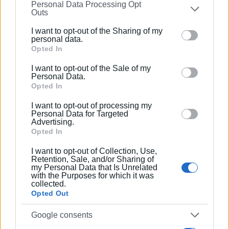
Εργάζεται στις Εκδόσεις Ενημέρωση από το
Personal Data Processing Opt
on the
IAB’s List of Downstream Participants
that may
Outs
1990 σε θέσεις υψηλής ευθύνης. Ειδικεύεται στις
further disclose it to other third parties.
δημόσιες σχέσεις, το ελεύθερο και το
I want to opt-out of the Sharing of my
Please note that this website/app uses one or more
personal data.
καλλιτεχνικό ρεπορτάζ.
Google services and may gather and store information
Opted In
including but not limited to your visit or usage
I want to opt-out of the Sale of my
behaviour. You may click to grant or deny consent to
Personal Data.
Ακολουθήστε το enimerosi στο
Facebook
Google and its third-party tags to use your data for
Opted In
below specified purposes in below Google consent
I want to opt-out of processing my
section.
Personal Data for Targeted
Advertising.
Συνδρομητές στο e-paper
Opted In
I want to opt-out of Collection, Use,
Retention, Sale, and/or Sharing of
my Personal Data that Is Unrelated
with the Purposes for which it was
collected.
Opted Out
Google consents