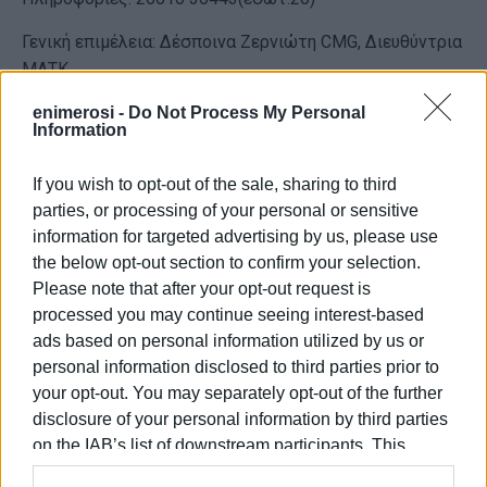
Γενική επιμέλεια: Δέσποινα Ζερνιώτη CMG, Διευθύντρια
ΜΑΤΚ
Υλοποίηση: Παναγιώτα Βασιλειάδου,
enimerosi -
Do Not Process My Personal
Information
Μουσειοπαιδαγωγός
If you wish to opt-out of the sale, sharing to third
parties, or processing of your personal or sensitive
Εμφανίσεις: 114
information for targeted advertising by us, please use
the below opt-out section to confirm your selection.
Please note that after your opt-out request is
processed you may continue seeing interest-based
ads based on personal information utilized by us or
personal information disclosed to third parties prior to
your opt-out. You may separately opt-out of the further
disclosure of your personal information by third parties
on the IAB’s list of downstream participants. This
ΕΛΕΝΗ ΚΟΡΩΝΑΚΗ
information may also be disclosed by us to third parties