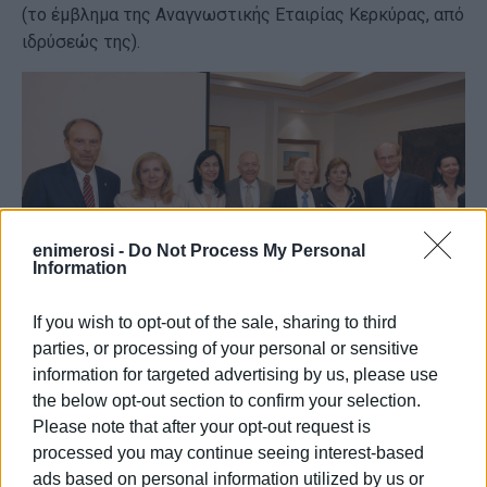
(το έμβλημα της Αναγνωστικής Εταιρίας Κερκύρας, από
ιδρύσεώς της).
enimerosi -
Do Not Process My Personal
Information
If you wish to opt-out of the sale, sharing to third
parties, or processing of your personal or sensitive
Την εκδήλωση τίμησαν με την παρουσία τους: ο
information for targeted advertising by us, please use
Υφυπουργός Ναυτιλίας και Νησιωτικής Πολιτικής κ.
the below opt-out section to confirm your selection.
Στέφανος Γκίκας, ο Αρχηγός ΓΕΕΘΑ, Στρατηγός
Please note that after your opt-out request is
Δημήτριος Χούπης, ο Υπαρχηγός ΓΕΣ Αντιστράτηγος
processed you may continue seeing interest-based
Ανδρέας Κορωνάκης, ο Πρόεδρος του Εθνικού
ads based on personal information utilized by us or