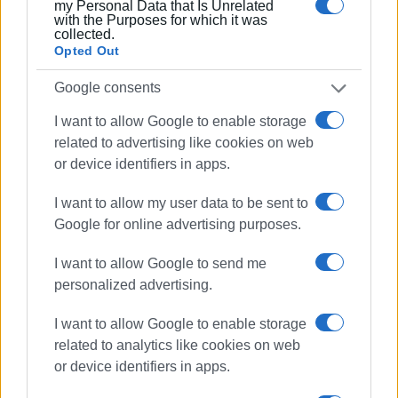
my Personal Data that Is Unrelated
Διευθύντρια των εκδόσεων «Κέρκυρα» και Μεγάλη
with the Purposes for which it was
collected.
Ευεργέτης της Αναγνωστικής Εταιρίας κυρία
Opted Out
Αλεξάνδρα Βοβολίνη, η Ιστορικός Τέχνης κυρία
Κατερίνα Κοσκινά, η Επικεφαλής της Ιστορικής
Google consents
Βιβλιοθήκης του Ιδρύματος Λασκαρίδη κυρία Βέρα
I want to allow Google to enable storage
Ανδριοπούλου, ο Πρόεδρος της Κερκυραϊκής Ένωσης
related to advertising like cookies on web
Αθηνών κ. Θωμάς Σούλος, αρκετά μέλη του Δ.Σ. της
or device identifiers in apps.
Ένωσης, όπως και ο πρώην πρόεδρός της κ. Βασίλης
Μωραΐτης, η Αντιπρόεδρος της Κερκυραϊκής Εστίας
I want to allow my user data to be sent to
κυρία Αφροδίτη Βερονίκη, πολλοί Κερκυραίοι και
Google for online advertising purposes.
Κερκυραίες που κατοικούν στην Αθήνα, πολλά μέλη της
Αθηναϊκής Λέσχης και άλλοι. Από τη Δ.Ε. της
I want to allow Google to send me
Αναγνωστικής Εταιρίας, πέραν του Προέδρου,
personalized advertising.
παρέστησαν οι κυρίες Μάρθα Αθηναίου, Μαρίλα
I want to allow Google to enable storage
Βεντούρα και Κατερίνα Κυριάκη.
related to analytics like cookies on web
Η Δ.Ε. εκφράζει για άλλη μια φορά τις ευχαριστίες της
or device identifiers in apps.
στον κ. Νίκο Κοσμάτο για όλη τη μέριμνα, ώστε να