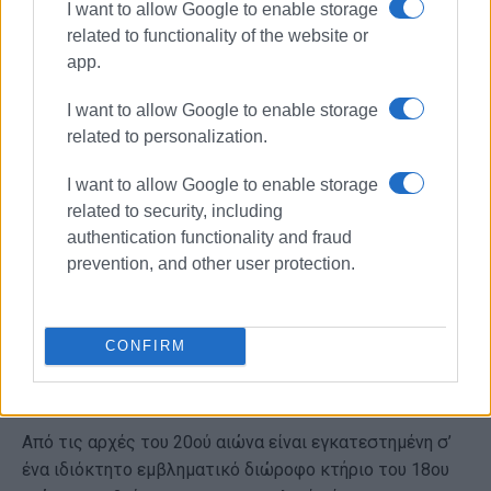
καταστεί δυνατή η πραγματοποίηση της συγκεκριμένης
I want to allow Google to enable storage
related to functionality of the website or
εκδήλωσης.
app.
Η Αναγνωστική Εταιρία Κερκύρας (https://anagnostiki-
etairia-kerkyras.eu) αποτελεί το παλαιότερο πνευματικό
I want to allow Google to enable storage
ίδρυμα της ελληνικής επικράτειας, με αδιάλειπτη
related to personalization.
λειτουργία από το 1836. Γέννημα των φιλελεύθερων
I want to allow Google to enable storage
δυτικοευρωπαϊκών ιδεών του 19ου αιώνα, ανέπτυξε
related to security, including
κοινωνικό, μορφωτικό, πολιτικό και πατριωτικό
authentication functionality and fraud
χαρακτήρα, κατακτώντας σταδιακά εξέχουσα θέση
prevention, and other user protection.
στην πνευματική και κοινωνική ζωή του Ιόνιου χώρου.
Μέλη της υπήρξαν σημαντικές προσωπικότητες,
μεταξύ των οποίων ο Διονύσιος Σολωμός, ο Ανδρέας
CONFIRM
Κάλβος, ο Ιάκωβος Πολυλάς, ο Λορέντζος Μαβίλης, ο
Κωνσταντίνος Θεοτόκης και πολλοί άλλοι.
Από τις αρχές του 20ού αιώνα είναι εγκατεστημένη σ’
ένα ιδιόκτητο εμβληματικό διώροφο κτήριο του 18ου