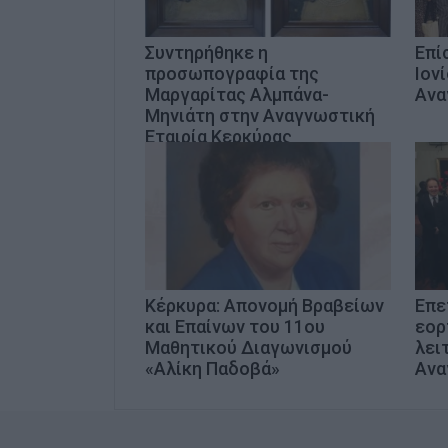
Συντηρήθηκε η
Επί
προσωπογραφία της
Ιον
Μαργαρίτας Αλμπάνα-
Ανα
Μηνιάτη στην Αναγνωστική
Εταιρία Κερκύρας
Κέρκυρα: Απονομή Βραβείων
Επε
και Επαίνων του 11ου
εορ
Μαθητικού Διαγωνισμού
λει
«Αλίκη Παδοβά»
Ανα