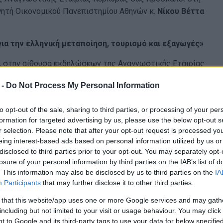
ηγητή Οικονομικού Πανεπιστημίου Αθηνών κ.
Νίκου Βέττα
για την ελληνική μεταποίηση, τουρισμό και εξαγωγές»
, στην αίθουσα εκδηλώσεων της Αναγνωστικής Εταιρίας.
η στο κανάλι της Αναγνωστικής στο YouTube:
 -
Do Not Process My Personal Information
ty
to opt-out of the sale, sharing to third parties, or processing of your per
formation for targeted advertising by us, please use the below opt-out s
r selection. Please note that after your opt-out request is processed y
eing interest-based ads based on personal information utilized by us or
ληνική οικονομία βρίσκεται σε τροχιά ισχυρής ανάκαμψης
disclosed to third parties prior to your opt-out. You may separately opt-
υρωπαϊκούς όρους. Η βελτίωση στο πεδίο των
losure of your personal information by third parties on the IAB’s list of
ημόσιων οικονομικών συνοδεύεται από επαναφορά
. This information may also be disclosed by us to third parties on the
IA
ως στην αγορά ακινήτων και στη χρηματοδότηση. Όμως,
Participants
that may further disclose it to other third parties.
άκλαση στο ισοζύγιο τρεχουσών συναλλαγών και την
 that this website/app uses one or more Google services and may gath
 στηρίζουν την καινοτομικότητα. Το διεθνές
including but not limited to your visit or usage behaviour. You may click 
ιαφαίνεται αλλαγή κανόνων στο παγκόσμιο εμπόριο και
 to Google and its third-party tags to use your data for below specifi