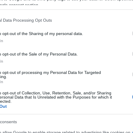
 της οικονομίας, όπως η μεταποίηση και ο τουρισμός,
ogle consent section.
ης αναβάθμισής τους.
l Data Processing Opt Outs
o opt-out of the Sharing of my personal data.
In
και Βιομηχανικών Ερευνών - ΙΟΒΕ από το 2013.
o opt-out of the Sale of my Personal Data.
πιστήμιο Αθηνών (ΟΠΑ) από το 2003, όπου έχει
In
oμικής Επιστήμης και μέλος του Συμβουλίου του
rsity of Pennsylvania, ΗΠΑ. Έχει εργαστεί ως
to opt-out of processing my Personal Data for Targeted
ing.
 στις ΗΠΑ και Επισκέπτης Καθηγητής στο ΙNSEAD στη
In
r του International Journal of Industrial Organization, μέλος
ciation for Research in Industrial Economics και
o opt-out of Collection, Use, Retention, Sale, and/or Sharing
ersonal Data that Is Unrelated with the Purposes for which it
Policy Research του Λονδίνου, ενώ έχει
lected.
Out
uropean Economic Association και
ηρετήσει ως τακτικό μέλος της Ελληνικής Επιτροπής
y Group for Competition Policy της Ευρωπαϊκής
consents
ε κορυφαία επιστημονικά περιοδικά, όπως International
o allow Google to enable storage related to advertising like cookies on