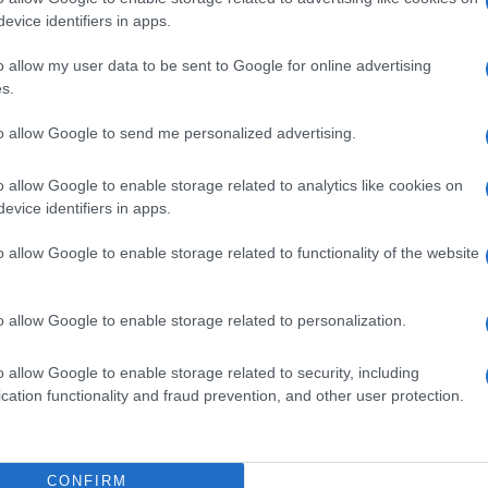
and Journal of Economics και Review of Economic Studies.
evice identifiers in apps.
o allow my user data to be sent to Google for online advertising
 Theory and Econometrics και εκ των επιμελητών
s.
ρα από τη Λιτότητα (ΠΕΚ, 2017). Αναπληρωτής Πρόεδρος
Ελληνική Οικονομία, 2020, «Επιτροπής Πισσαρίδη».
to allow Google to send me personalized advertising.
o allow Google to enable storage related to analytics like cookies on
evice identifiers in apps.
o allow Google to enable storage related to functionality of the website
εις Ενημέρωση από το 1990 σε θέσεις υψηλής ευθύνης.
o allow Google to enable storage related to personalization.
σιες σχέσεις, το ελεύθερο και το καλλιτεχνικό
o allow Google to enable storage related to security, including
cation functionality and fraud prevention, and other user protection.
CONFIRM