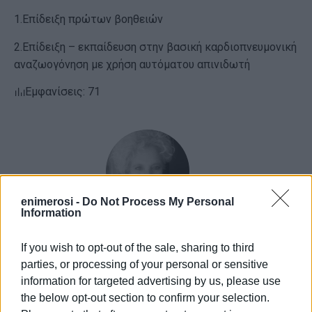
1.Επίδειξη πρώτων βοηθειών
2.Επίδειξη – εκπαίδευση στην βασική καρδιοπνευμονική
αναζωογόνηση με χρήση αυτόματου απινιδωτή
Εμφανίσεις: 71
enimerosi -
Do Not Process My Personal
Information
ΕΛΕΝΗ ΚΟΡΩΝΑΚΗ
If you wish to opt-out of the sale, sharing to third
Εργάζεται στις Εκδόσεις Ενημέρωση από το
parties, or processing of your personal or sensitive
1990 σε θέσεις υψηλής ευθύνης. Ειδικεύεται στις
information for targeted advertising by us, please use
δημόσιες σχέσεις, το ελεύθερο και το
the below opt-out section to confirm your selection.