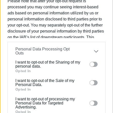
καλλιτεχνικό ρεπορτάζ.
Please note that after your opt-out request is
processed you may continue seeing interest-based
ads based on personal information utilized by us or
personal information disclosed to third parties prior to
Ακολουθήστε το enimerosi στο
Facebook
your opt-out. You may separately opt-out of the further
disclosure of your personal information by third parties
on the IAB’s list of downstream participants. This
Συνδρομητές στο e-paper
information may also be disclosed by us to third parties
Personal Data Processing Opt
on the
IAB’s List of Downstream Participants
that may
Outs
further disclose it to other third parties.
I want to opt-out of the Sharing of my
Please note that this website/app uses one or more
personal data.
Google services and may gather and store information
Opted In
including but not limited to your visit or usage
I want to opt-out of the Sale of my
behaviour. You may click to grant or deny consent to
Personal Data.
Google and its third-party tags to use your data for
Opted In
below specified purposes in below Google consent
I want to opt-out of processing my
section.
Personal Data for Targeted
Advertising.
Opted In