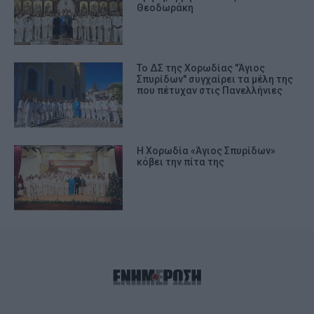
Θεοδωράκη
Το ΔΣ της Χορωδίας "Άγιος
Σπυρίδων" συγχαίρει τα μέλη της
που πέτυχαν στις Πανελλήνιες
Η Χορωδία «Άγιος Σπυρίδων»
κόβει την πίτα της