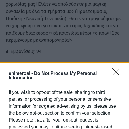
χορωδίας μας! Ελάτε να απολαύσετε μια μαγική
συναυλία με όλα τα τμήματα μας (Προετοιμασία,
Παιδική - Νεανική, Γυναικεία). Ελάτε να τραγουδήσουμε,
να χορέψουμε, να γευτούμε νόστιμες λιχουδιές και να
παίξουμε διασκεδαστικά παιχνίδια μέχρι το πρωί! Σας
περιμένουμε με ανυπομονησία!»
Εμφανίσεις: 94
enimerosi -
Do Not Process My Personal
Information
If you wish to opt-out of the sale, sharing to third
parties, or processing of your personal or sensitive
information for targeted advertising by us, please use
the below opt-out section to confirm your selection.
ΕΛΕΝΗ ΚΟΡΩΝΑΚΗ
Please note that after your opt-out request is
Εργάζεται στις Εκδόσεις Ενημέρωση από το
processed you may continue seeing interest-based