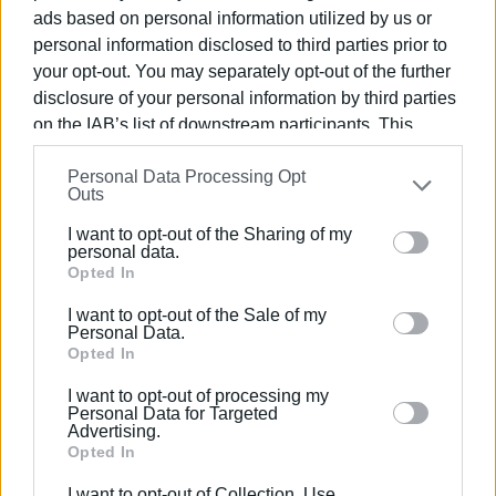
1990 σε θέσεις υψηλής ευθύνης. Ειδικεύεται στις
ads based on personal information utilized by us or
δημόσιες σχέσεις, το ελεύθερο και το
personal information disclosed to third parties prior to
καλλιτεχνικό ρεπορτάζ.
your opt-out. You may separately opt-out of the further
disclosure of your personal information by third parties
on the IAB’s list of downstream participants. This
information may also be disclosed by us to third parties
Ακολουθήστε το enimerosi στο
Facebook
Personal Data Processing Opt
on the
IAB’s List of Downstream Participants
that may
Outs
further disclose it to other third parties.
I want to opt-out of the Sharing of my
Συνδρομητές στο e-paper
Please note that this website/app uses one or more
personal data.
Google services and may gather and store information
Opted In
including but not limited to your visit or usage
I want to opt-out of the Sale of my
behaviour. You may click to grant or deny consent to
Personal Data.
Google and its third-party tags to use your data for
Opted In
below specified purposes in below Google consent
I want to opt-out of processing my
section.
Personal Data for Targeted
Advertising.
Opted In
I want to opt-out of Collection, Use,