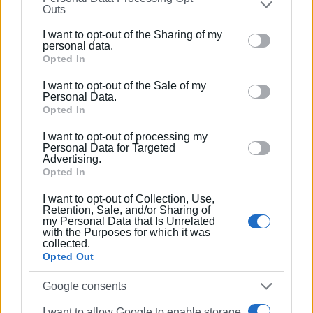
1990 σε θέσεις υψηλής ευθύνης. Ειδικεύεται στις
Outs
further disclose it to other third parties.
δημόσιες σχέσεις, το ελεύθερο και το
I want to opt-out of the Sharing of my
καλλιτεχνικό ρεπορτάζ.
Please note that this website/app uses one or more
personal data.
Google services and may gather and store information
Opted In
including but not limited to your visit or usage
I want to opt-out of the Sale of my
behaviour. You may click to grant or deny consent to
Personal Data.
Ακολουθήστε το enimerosi στο
Facebook
Google and its third-party tags to use your data for
Opted In
below specified purposes in below Google consent
I want to opt-out of processing my
section.
Personal Data for Targeted
Συνδρομητές στο e-paper
Advertising.
Opted In
I want to opt-out of Collection, Use,
Retention, Sale, and/or Sharing of
my Personal Data that Is Unrelated
with the Purposes for which it was
collected.
Opted Out
Google consents
I want to allow Google to enable storage