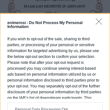
enimerosi -
Do Not Process My Personal
Information
If you wish to opt-out of the sale, sharing to third
parties, or processing of your personal or sensitive
Εμφανίσεις: 98
information for targeted advertising by us, please use
the below opt-out section to confirm your selection.
Please note that after your opt-out request is
processed you may continue seeing interest-based
ads based on personal information utilized by us or
personal information disclosed to third parties prior to
your opt-out. You may separately opt-out of the further
disclosure of your personal information by third parties
on the IAB’s list of downstream participants. This
ΕΛΕΝΗ ΚΟΡΩΝΑΚΗ
information may also be disclosed by us to third parties
Εργάζεται στις Εκδόσεις Ενημέρωση από το
Personal Data Processing Opt
on the
IAB’s List of Downstream Participants
that may