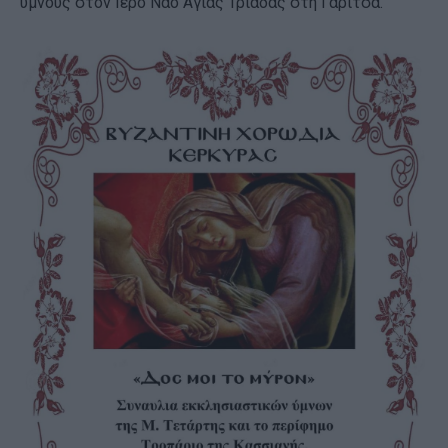
ύμνους στον Ιερό Ναό Αγίας Τριάδας στη Γαρίτσα.