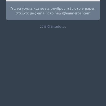
Για να γίνετε και εσείς συνδρομητές στο e-paper,
στείλτε μας email στο
news@enimerosi.com
2015 © Bitsnbytes