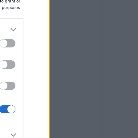
to grant or
ed purposes