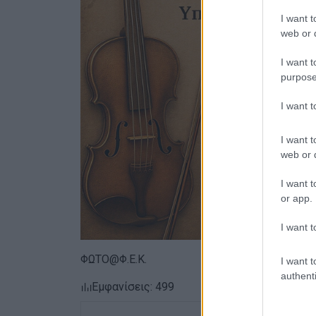
I want t
web or d
I want t
purpose
I want 
I want t
web or d
I want t
or app.
I want t
ΦΩΤΟ@Φ.Ε.Κ.
I want t
authenti
Εμφανίσεις: 499