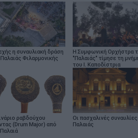
εχής η συναυλιακή δράση
Η Συμφωνική Ορχήστρα 
 Παλαιάς Φιλαρμονικής
"Παλαιάς" τίμησε τη μνήμ
του Ι. Καποδίστρια
ινάριο ραβδούχου
Οι πασχαλινές συναυλίες
ντας (Drum Major) από
Παλαιάς
 Παλαιά