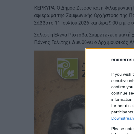
ΚΕΡΚΥΡΑ. Ο Δήμος Ζίτσας και η Φιλαρμονική 
αφιέρωμα της Συμφωνικής Ορχήστρας της Πα
Σάββατο 11 Ιουλίου 2026 και ώρα 9:00 μ.μ. σ
Σολίστ η Έλενα Ρίστοβα. Συμμετέχει η μικτή
Γιάννης Γαλίτης). Διευθύνει ο Αρχιμουσικός 
enimerosi
If you wish 
sensitive in
confirm you
continue se
information 
further disc
participants
Downstream 
Please note