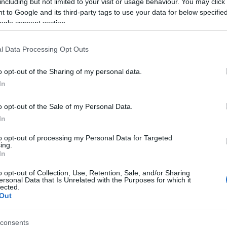
including but not limited to your visit or usage behaviour. You may click 
 to Google and its third-party tags to use your data for below specifi
ogle consent section.
l Data Processing Opt Outs
o opt-out of the Sharing of my personal data.
In
o opt-out of the Sale of my Personal Data.
In
to opt-out of processing my Personal Data for Targeted
ing.
In
o opt-out of Collection, Use, Retention, Sale, and/or Sharing
ersonal Data that Is Unrelated with the Purposes for which it
lected.
Out
consents