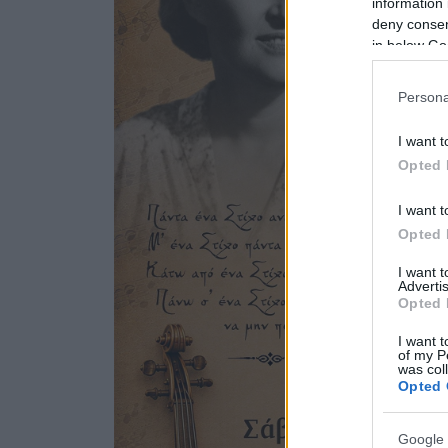
information 
deny consent
in below Go
Persona
I want t
Opted 
I want t
Opted 
I want 
Advertis
Opted 
I want t
of my P
was col
Opted 
Google 