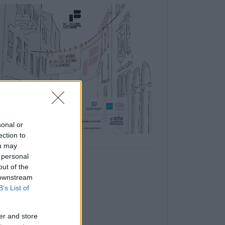
sonal or
ection to
ou may
 personal
out of the
 downstream
B’s List of
er and store