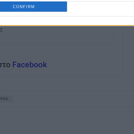
CONFIRM
εις Ενημέρωση από το 1990 σε θέσεις υψηλής
στις δημόσιες σχέσεις, το ελεύθερο και το
ζ.
 στο
Facebook
ΥΡΑΣ