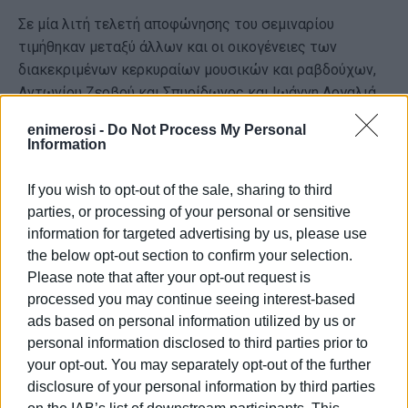
Σε μία λιτή τελετή αποφώνησης του σεμιναρίου
τιμήθηκαν μεταξύ άλλων και οι οικογένειες των
διακεκριμένων κερκυραίων μουσικών και ραβδούχων,
Αντωνίου Ζερβού και Σπυρίδωνος και Ιωάννη Αργαλιά.
Επίσης τιμήθηκε και ο Διοικητής του ΝΑΣΚΕ
enimerosi -
Do Not Process My Personal
αντιπλοίαρχος Γεώργιος Παπαχρήστος.
Information
Ευχαριστούμε θερμά όλους όσοι συμμετείχαν και
If you wish to opt-out of the sale, sharing to third
συνέβαλαν στην επιτυχημένη διεξαγωγή του
parties, or processing of your personal or sensitive
σεμιναρίου.
information for targeted advertising by us, please use
the below opt-out section to confirm your selection.
ΦΩΤΟ@ΦΙΛΑΡΜΟΝΙΚΗ ΕΤΑΙΡΕΙΑ ΚΕΡΚΥΡΑΣ
Please note that after your opt-out request is
Εμφανίσεις: 2116
processed you may continue seeing interest-based
ads based on personal information utilized by us or
personal information disclosed to third parties prior to
your opt-out. You may separately opt-out of the further
disclosure of your personal information by third parties