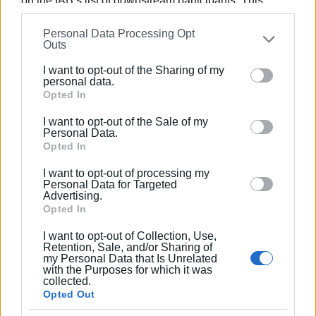
on the IAB’s list of downstream participants. This
information may also be disclosed by us to third parties
Personal Data Processing Opt
on the
IAB’s List of Downstream Participants
that may
Outs
further disclose it to other third parties.
ΕΛΕΝΗ ΚΟΡΩΝΑΚΗ
I want to opt-out of the Sharing of my
Please note that this website/app uses one or more
Εργάζεται στις Εκδόσεις Ενημέρωση από το
personal data.
Google services and may gather and store information
Opted In
1990 σε θέσεις υψηλής ευθύνης. Ειδικεύεται στις
including but not limited to your visit or usage
δημόσιες σχέσεις, το ελεύθερο και το
I want to opt-out of the Sale of my
behaviour. You may click to grant or deny consent to
καλλιτεχνικό ρεπορτάζ.
Personal Data.
Google and its third-party tags to use your data for
Opted In
below specified purposes in below Google consent
Ακολουθήστε το enimerosi στο
Facebook
I want to opt-out of processing my
section.
Personal Data for Targeted
Advertising.
Opted In
Συνδρομητές στο e-paper
I want to opt-out of Collection, Use,
Retention, Sale, and/or Sharing of
my Personal Data that Is Unrelated
with the Purposes for which it was
collected.
Opted Out