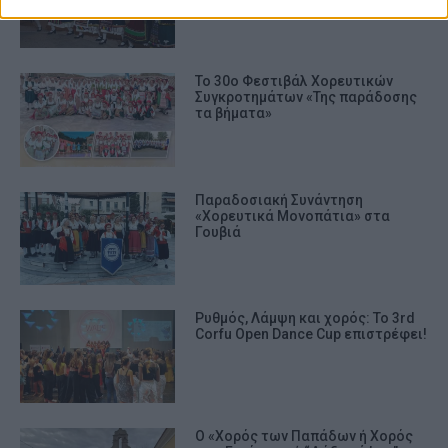
Το 30ο Φεστιβάλ Χορευτικών
Συγκροτημάτων «Της παράδοσης
τα βήματα»
Παραδοσιακή Συνάντηση
«Χορευτικά Μονοπάτια» στα
Γουβιά
Ρυθμός, Λάμψη και χορός: Το 3rd
Corfu Open Dance Cup επιστρέφει!
Ο «Χορός των Παπάδων ή Χορός