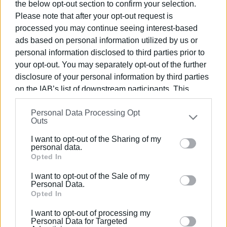
the below opt-out section to confirm your selection.
1990 σε θέσεις υψηλής ευθύνης. Ειδικεύεται στις
Please note that after your opt-out request is
δημόσιες σχέσεις, το ελεύθερο και το
processed you may continue seeing interest-based
καλλιτεχνικό ρεπορτάζ.
ads based on personal information utilized by us or
personal information disclosed to third parties prior to
your opt-out. You may separately opt-out of the further
Ακολουθήστε το enimerosi στο
Facebook
disclosure of your personal information by third parties
on the IAB’s list of downstream participants. This
information may also be disclosed by us to third parties
Συνδρομητές στο e-paper
Personal Data Processing Opt
on the
IAB’s List of Downstream Participants
that may
Outs
further disclose it to other third parties.
I want to opt-out of the Sharing of my
Please note that this website/app uses one or more
personal data.
Google services and may gather and store information
Opted In
including but not limited to your visit or usage
I want to opt-out of the Sale of my
behaviour. You may click to grant or deny consent to
Personal Data.
Google and its third-party tags to use your data for
Opted In
below specified purposes in below Google consent
I want to opt-out of processing my
section.
Personal Data for Targeted