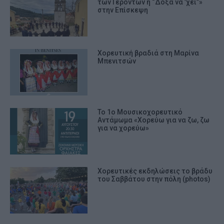
των Γερόντων ή “Δόξα νά ’χει”»
στην Επίσκεψη
Χορευτική βραδιά στη Μαρίνα
Μπενιτσών
Το 1ο Μουσικοχορευτικό
Αντάμωμα «Χορεύω για να ζω, ζω
για να χορεύω»
Χορευτικές εκδηλώσεις το βράδυ
του Σαββάτου στην πόλη (photos)