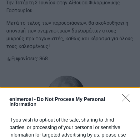
Την Τετάρτη 3 Ιουνίου στην Αίθουσα Φιλαρμονικής
Γαστουρίου
Μετά το τέλος των παρουσιάσεων, θα ακολουθήσει η
απονομή των αναμνηστικών διπλωμάτων στους
μικρούς πρωταγωνιστές, καθώς και κέρασμα για όλους
τους καλεσμένους!
Εμφανίσεις: 868
enimerosi -
Do Not Process My Personal
Information
If you wish to opt-out of the sale, sharing to third
ΕΛΕΝΗ ΚΟΡΩΝΑΚΗ
parties, or processing of your personal or sensitive
information for targeted advertising by us, please use
Εργάζεται στις Εκδόσεις Ενημέρωση από το