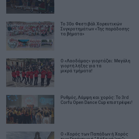
Το 30ο Φεστιβάλ Χορευτικών
Συγκροτημάτων «Της παράδοσης
τα βήματα»
Ο «Λαοδάμας» γιορτάζει: Μεγάλη
γιορτή λήξης για τα
μικρά τμήματα!
Ρυθμός, Λάμψη και χορός: Το 3rd
Corfu Open Dance Cup επιστρέφει!
Ο «Χορός των Παπάδων ή Χορός
των Γερόντων ή “Δόξα νά ’χει”»