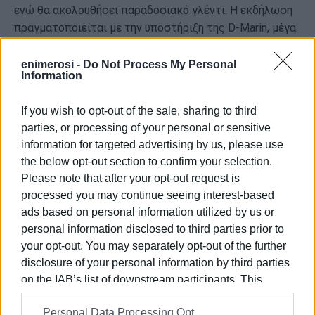
ενώ θα ακολουθήσει παραδοσιακό γλέντι. Η εκδήλωση
πραγματοποιείται με την υποστήριξη της D-Marin, μέγα
χορηγού της διοργάνωσης.
enimerosi -
Do Not Process My Personal
Η είσοδος είναι ελεύθερη για το κοινό.
Information
ΦΩΤΟ@ΠΟΛΙΤΙΣΤΙΚΟΣ ΣΥΛΛΟΓΟΣ ΓΟΥΒΙΩΝ
If you wish to opt-out of the sale, sharing to third
parties, or processing of your personal or sensitive
Εμφανίσεις: 583
information for targeted advertising by us, please use
the below opt-out section to confirm your selection.
Please note that after your opt-out request is
processed you may continue seeing interest-based
ads based on personal information utilized by us or
personal information disclosed to third parties prior to
your opt-out. You may separately opt-out of the further
disclosure of your personal information by third parties
on the IAB’s list of downstream participants. This
ΕΛΕΝΗ ΚΟΡΩΝΑΚΗ
information may also be disclosed by us to third parties
Εργάζεται στις Εκδόσεις Ενημέρωση από το
Personal Data Processing Opt
on the
IAB’s List of Downstream Participants
that may