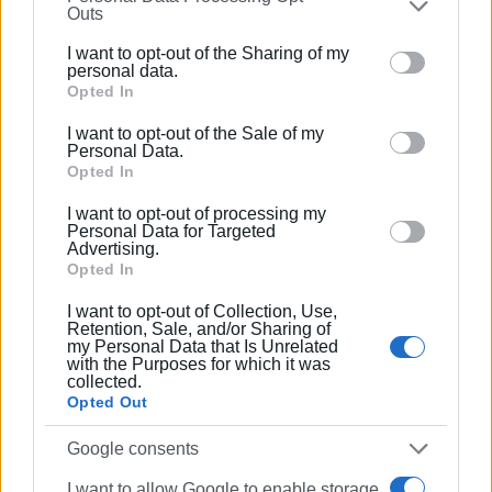
1990 σε θέσεις υψηλής ευθύνης. Ειδικεύεται στις
Outs
further disclose it to other third parties.
δημόσιες σχέσεις, το ελεύθερο και το
I want to opt-out of the Sharing of my
καλλιτεχνικό ρεπορτάζ.
Please note that this website/app uses one or more
personal data.
Google services and may gather and store information
Opted In
including but not limited to your visit or usage
I want to opt-out of the Sale of my
behaviour. You may click to grant or deny consent to
Personal Data.
Ακολουθήστε το enimerosi στο
Facebook
Google and its third-party tags to use your data for
Opted In
below specified purposes in below Google consent
I want to opt-out of processing my
section.
Personal Data for Targeted
Συνδρομητές στο e-paper
Advertising.
Opted In
I want to opt-out of Collection, Use,
Retention, Sale, and/or Sharing of
my Personal Data that Is Unrelated
with the Purposes for which it was
collected.
Opted Out
Google consents
I want to allow Google to enable storage