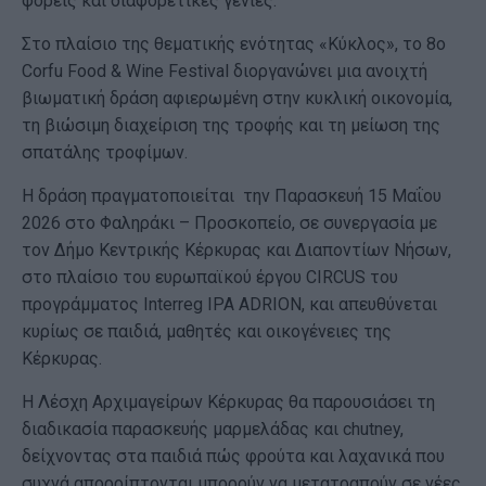
φορείς και διαφορετικές γενιές.
Στο πλαίσιο της θεματικής ενότητας «Κύκλος», το 8ο
Corfu Food & Wine Festival διοργανώνει μια ανοιχτή
βιωματική δράση αφιερωμένη στην κυκλική οικονομία,
τη βιώσιμη διαχείριση της τροφής και τη μείωση της
σπατάλης τροφίμων.
Η δράση πραγματοποιείται την Παρασκευή 15 Μαΐου
2026 στο Φαληράκι – Προσκοπείο, σε συνεργασία με
τον Δήμο Κεντρικής Κέρκυρας και Διαποντίων Νήσων,
στο πλαίσιο του ευρωπαϊκού έργου CIRCUS του
προγράμματος Interreg IPA ADRION, και απευθύνεται
κυρίως σε παιδιά, μαθητές και οικογένειες της
Κέρκυρας.
Η Λέσχη Αρχιμαγείρων Κέρκυρας θα παρουσιάσει τη
διαδικασία παρασκευής μαρμελάδας και chutney,
δείχνοντας στα παιδιά πώς φρούτα και λαχανικά που
συχνά απορρίπτονται μπορούν να μετατραπούν σε νέες