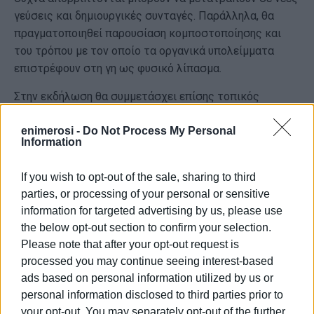
γεύσεις και δημιουργικές συνταγές. Παράλληλα, θα
πραγματοποιηθεί παρουσίαση κομποστοποίησης και
του τρόπου με τον οποίο τα οργανικά υπολείμματα
επιστρέφουν στη γη ως φυσικό λίπασμα.
Στην εκδήλωση θα συμμετάσχει επίσης τοπικός
ελαιοπαραγωγός, παρουσιάζοντας πώς αξιοποιεί τα
υπολείμματα της παραγωγής του ως φυσικό λίπασμα
enimerosi -
Do Not Process My Personal
Information
στον ελαιώνα του, αναδεικνύοντας στην πράξη τη
λογική ότι τίποτα δεν πάει χαμένο.
If you wish to opt-out of the sale, sharing to third
Η Αγροδιατροφική Σύμπραξη Περιφέρειας Ιονίων
parties, or processing of your personal or sensitive
information for targeted advertising by us, please use
Νήσων θα συμμετάσχει με ενημερωτικές και
the below opt-out section to confirm your selection.
διαδραστικές δράσεις γύρω από τις αρχές του Reduce,
Please note that after your opt-out request is
Reuse, Recycle, ενώ θα οργανώσει και ειδικό παιχνίδι
processed you may continue seeing interest-based
για τα παιδιά, ενισχύοντας με βιωματικό τρόπο το
ads based on personal information utilized by us or
μήνυμα της υπεύθυνης κατανάλωσης και της
personal information disclosed to third parties prior to
προστασίας του περιβάλλοντος.
your opt-out. You may separately opt-out of the further