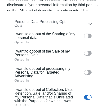
disclosure of your personal information by third parties
on the IAB’s list of downstream participants. This
information may also be disclosed by us to third parties
Personal Data Processing Opt
on the
IAB’s List of Downstream Participants
that may
Εμφανίσεις: 637
Outs
further disclose it to other third parties.
I want to opt-out of the Sharing of my
Please note that this website/app uses one or more
personal data.
Google services and may gather and store information
Opted In
including but not limited to your visit or usage
I want to opt-out of the Sale of my
behaviour. You may click to grant or deny consent to
Personal Data.
Google and its third-party tags to use your data for
Opted In
below specified purposes in below Google consent
I want to opt-out of processing my
section.
Personal Data for Targeted
ΕΛΕΝΗ ΚΟΡΩΝΑΚΗ
Advertising.
Opted In
Εργάζεται στις Εκδόσεις Ενημέρωση από το
1990 σε θέσεις υψηλής ευθύνης. Ειδικεύεται στις
I want to opt-out of Collection, Use,
δημόσιες σχέσεις, το ελεύθερο και το
Retention, Sale, and/or Sharing of
my Personal Data that Is Unrelated
καλλιτεχνικό ρεπορτάζ.
with the Purposes for which it was
collected.