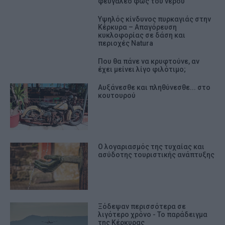
φευγαλέο φως του νερού”
Υψηλός κίνδυνος πυρκαγιάς στην
Κέρκυρα – Απαγόρευση
κυκλοφορίας σε δάση και
περιοχές Natura
Που θα πάνε να κρυφτούνε, αν
έχει μείνει λίγο φιλότιμο;
Αυξάνεσθε και πληθύνεσθε... στο
κουτουρού
Ο λογαριασμός της τυχαίας και
ασύδοτης τουριστικής ανάπτυξης
Ξόδεψαν περισσότερα σε
λιγότερο χρόνο - Το παράδειγμα
της Κέρκυρας