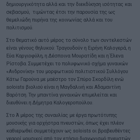
δημιουργικότητα αλλά και την διεκδίκηση ισότητας και
σεβασμού, τιμώντας έτσι την παρουσία της ως
θεμελιώδη πυρήνα της κοινωνίας αλλά και του
πολιτισμού.
Στο θεματικό αυτό μέρος το σύνολο των συντελεστών
είναι γένους θηλυκού: Τραγουδούν η Ειρήνη Καλογερά, η
Εύα Καργιοφύλη, η Δέσποινα Μουρατίδη και η Έλενα
Ρίστοβα. Συμμετέχει το πολυφωνικό σχήμα γυναικών
«Ανδρονίκη» του μορφωτικού πολιτιστικού Συλλόγου
Κάτω Γαρούνα με μαέστρο τον Σπύρο Σκορδίλη ενώ
soloists βιολιού είναι η Μαγδαλινή και Αδαμαντίνη
Βαρότση. Την μπαντίνα γυναικών επιμελείται και
διευθύνει η Δήμητρα Καλογεροπούλου.
Στο Ά μέρος της συναυλίας με έργα πρωτότυπης
μουσικής για ορχήστρα πνευστών, όπως έχει πλέον
καθιερωθεί συμμετέχουν ως soloists οι βραβευθέντες
νεαροί μουσικοί από τον ετήσιο διαγωνισμό πνευστών