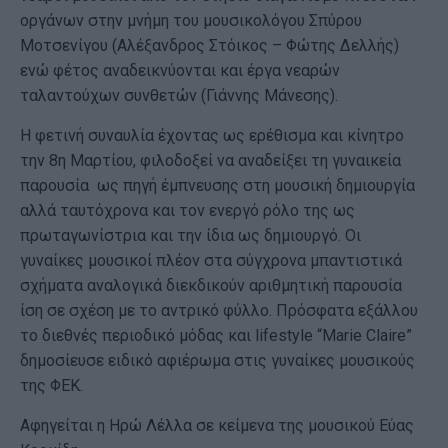
οργάνων στην μνήμη του μουσικολόγου Σπύρου
Μοτσενίγου (Αλέξανδρος Στόικος – Φώτης Δελλής)
ενώ φέτος αναδεικνύονται και έργα νεαρών
ταλαντούχων συνθετών (Γιάννης Μάνεσης).
Η φετινή συναυλία έχοντας ως ερέθισμα και κίνητρο
την 8η Μαρτίου, φιλοδοξεί να αναδείξει τη γυναικεία
παρουσία ως πηγή έμπνευσης στη μουσική δημιουργία
αλλά ταυτόχρονα και τον ενεργό ρόλο της ως
πρωταγωνίστρια και την ίδια ως δημιουργό. Οι
γυναίκες μουσικοί πλέον στα σύγχρονα μπαντιστικά
σχήματα αναλογικά διεκδικούν αριθμητική παρουσία
ίση σε σχέση με το αντρικό φύλλο. Πρόσφατα εξάλλου
το διεθνές περιοδικό μόδας και lifestyle “Marie Claire”
δημοσίευσε ειδικό αφιέρωμα στις γυναίκες μουσικούς
της ΦΕΚ.
Αφηγείται η Ηρώ Λέλλα σε κείμενα της μουσικού Εύας