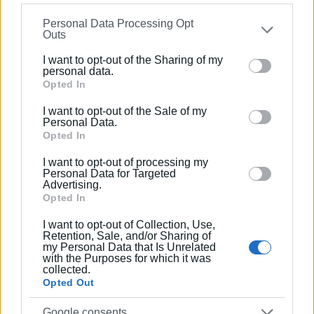
information may also be disclosed by us to third parties
Personal Data Processing Opt
on the
IAB’s List of Downstream Participants
that may
Outs
further disclose it to other third parties.
I want to opt-out of the Sharing of my
Please note that this website/app uses one or more
personal data.
Google services and may gather and store information
Opted In
including but not limited to your visit or usage
I want to opt-out of the Sale of my
behaviour. You may click to grant or deny consent to
Personal Data.
Google and its third-party tags to use your data for
Opted In
below specified purposes in below Google consent
I want to opt-out of processing my
section.
Personal Data for Targeted
Εμφανίσεις: 231
Advertising.
Opted In
I want to opt-out of Collection, Use,
Retention, Sale, and/or Sharing of
my Personal Data that Is Unrelated
with the Purposes for which it was
collected.
Opted Out
Google consents