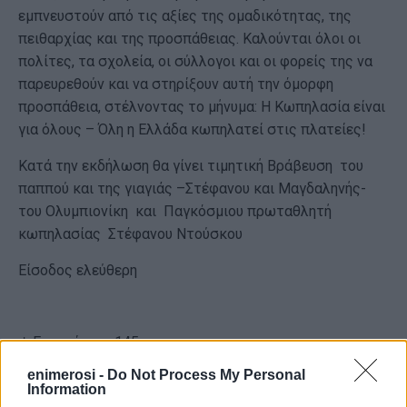
εμπνευστούν από τις αξίες της ομαδικότητας, της
πειθαρχίας και της προσπάθειας. Καλούνται όλοι οι
πολίτες, τα σχολεία, οι σύλλογοι και οι φορείς της να
παρευρεθούν και να στηρίξουν αυτή την όμορφη
προσπάθεια, στέλνοντας το μήνυμα: Η Κωπηλασία είναι
για όλους – Όλη η Ελλάδα κωπηλατεί στις πλατείες!
Κατά την εκδήλωση θα γίνει τιμητική Βράβευση του
παππού και της γιαγιάς –Στέφανου και Μαγδαληνής-
του Ολυμπιονίκη και Παγκόσμιου πρωταθλητή
κωπηλασίας Στέφανου Ντούσκου
Είσοδος ελεύθερη
Εμφανίσεις: 145
enimerosi -
Do Not Process My Personal
Information