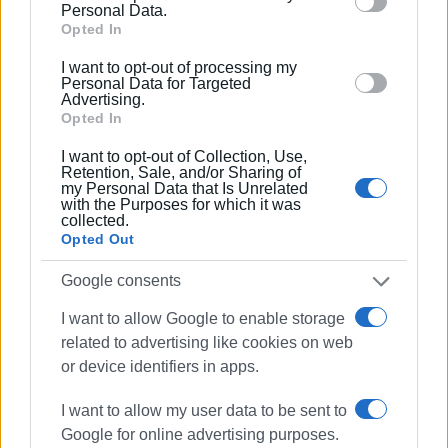
behaviour. You may click to grant or deny consent to
Personal Data.
Google and its third-party tags to use your data for
Opted In
below specified purposes in below Google consent
I want to opt-out of processing my
section.
Personal Data for Targeted
Advertising.
Opted In
I want to opt-out of Collection, Use,
Retention, Sale, and/or Sharing of
my Personal Data that Is Unrelated
with the Purposes for which it was
collected.
Opted Out
Google consents
I want to allow Google to enable storage
related to advertising like cookies on web
or device identifiers in apps.
I want to allow my user data to be sent to
Google for online advertising purposes.