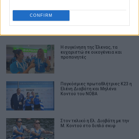
ΚΩΠΗΛΑΣΙΑ
CONFIRM
ΣΧΕΤΙΚA AΡΘΡΑ
Η συγκίνηση της Έλενας, τα
ευχαριστώ σε οικογένεια και
προπονητές
Παγκόσμιες πρωταθλήτριες Κ23 η
Ελένη Διαβάτη και Μηλένα
Κοντού του ΝΟΒΑ
Στον τελικό η Ελ. Διαβάτη με την
Μ. Κοντού στο διπλό σκιφ