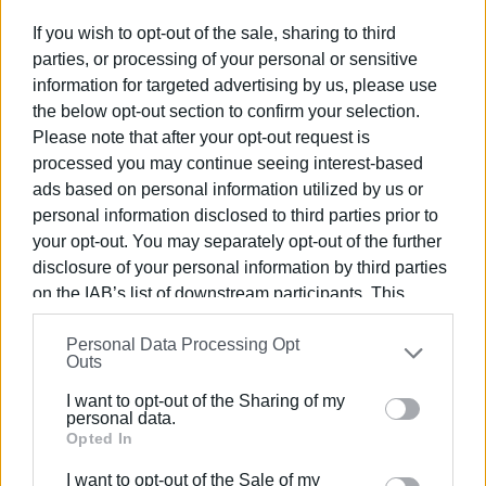
If you wish to opt-out of the sale, sharing to third
parties, or processing of your personal or sensitive
information for targeted advertising by us, please use
the below opt-out section to confirm your selection.
Please note that after your opt-out request is
ΕΛΕΝΗ ΚΟΡΩΝΑΚΗ
processed you may continue seeing interest-based
ads based on personal information utilized by us or
Εργάζεται στις Εκδόσεις Ενημέρωση από το
personal information disclosed to third parties prior to
1990 σε θέσεις υψηλής ευθύνης. Ειδικεύεται στις
your opt-out. You may separately opt-out of the further
δημόσιες σχέσεις, το ελεύθερο και το
disclosure of your personal information by third parties
καλλιτεχνικό ρεπορτάζ.
on the IAB’s list of downstream participants. This
information may also be disclosed by us to third parties
Personal Data Processing Opt
on the
IAB’s List of Downstream Participants
that may
Outs
Ακολουθήστε το enimerosi στο
Facebook
further disclose it to other third parties.
I want to opt-out of the Sharing of my
Please note that this website/app uses one or more
personal data.
Google services and may gather and store information
Opted In
Συνδρομητές στο e-paper
including but not limited to your visit or usage
I want to opt-out of the Sale of my