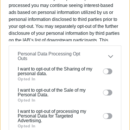
processed you may continue seeing interest-based
ads based on personal information utilized by us or
personal information disclosed to third parties prior to
your opt-out. You may separately opt-out of the further
disclosure of your personal information by third parties
on the IAB’s list of downstream participants. This
information may also be disclosed by us to third parties
Personal Data Processing Opt
on the
IAB’s List of Downstream Participants
that may
Outs
further disclose it to other third parties.
I want to opt-out of the Sharing of my
Please note that this website/app uses one or more
personal data.
Google services and may gather and store information
Opted In
including but not limited to your visit or usage
I want to opt-out of the Sale of my
behaviour. You may click to grant or deny consent to
Personal Data.
Google and its third-party tags to use your data for
Opted In
below specified purposes in below Google consent
I want to opt-out of processing my
section.
Personal Data for Targeted
Advertising.
Opted In