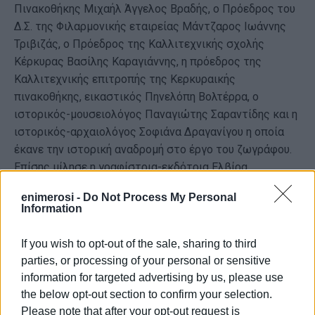
Πινακοθήκης Μιχαήλ Άγγελος Βραδής, ο Πρόεδρος του
Δ.Σ. της Φιλαρμονικής εταιρείας Μάντζαρος Ιωάννης
Τριβιζάς, ο Πρόεδρος της Καλλιτεχνικής σχολής
Κέρκυρας Βασίλης Καραγιάννης, η πρόεδρος της
Kαλλιτεχνικής επιτροπής της Κερκυραικής
πινακοθήκης, εικαστικός Πηνελόπη Βολτέρρα, ο
ιστορικός-μουσειολόγος Παναγιώτης Σαραντίδης και η
ιστορικός-αρχαιολόγος Σοφιάνα Δραγανίγου η οποία
έκανε την ιστορική αναδρομή στο έργο του ζωγράφου.
Επίσης μίλησε η γραφίστρια-εκδότρια Ελβίρα
Μεταλληνού η οποία επιμελήθηκε τον συντονισμό της
enimerosi -
Do Not Process My Personal
χθεσινό βραδινής εκδήλωσης.
Information
If you wish to opt-out of the sale, sharing to third
parties, or processing of your personal or sensitive
information for targeted advertising by us, please use
the below opt-out section to confirm your selection.
Please note that after your opt-out request is