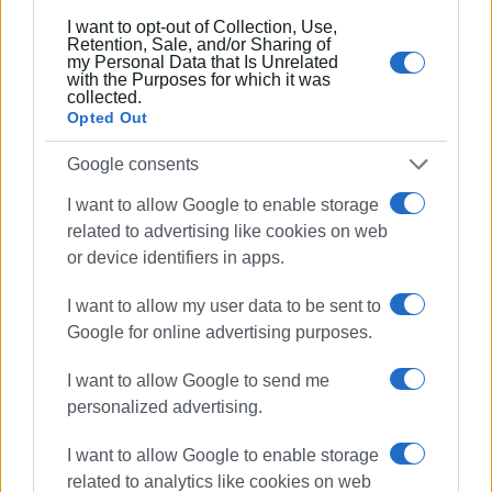
Διάρκεια έκθεσης: 10/03/2025 - 20/05/2025
I want to opt-out of Collection, Use,
Retention, Sale, and/or Sharing of
Ώρες επίσκεψης: 09.00 - 16.00 από Δευτέρα έως
my Personal Data that Is Unrelated
with the Purposes for which it was
Παρασκευή
collected.
Opted Out
Κερκυραϊκή Πινακοθήκη, Ιωάννου Θεοτόκη 77
Google consents
Τηλ.: 26610 41085, e-mail:
info@corfuartgallery.com
I want to allow Google to enable storage
Εμφανίσεις: 125
related to advertising like cookies on web
or device identifiers in apps.
I want to allow my user data to be sent to
Google for online advertising purposes.
I want to allow Google to send me
personalized advertising.
ΕΛΕΝΗ ΚΟΡΩΝΑΚΗ
I want to allow Google to enable storage
Εργάζεται στις Εκδόσεις Ενημέρωση από το
related to analytics like cookies on web