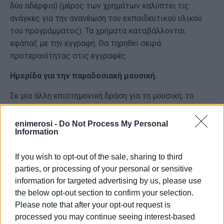
δύο αδέρφια) (μέρος των χρημάτων καλύπτει τις
ανάγκες για την ανανέωση του εκπαιδευτικού υλικού
του προγράμματος). Τα χρήματα καταβάλλονται
εφάπαξ με την εγγραφή. Θα τηρηθεί σειρά
προτεραιότητας στις εγγραφές.
Ημερίδα για την παραδοσιακή μουσική.
Σε μία άλλη επιστημονική δράση για τη μουσική, το
Σάββατο 22 Φεβρουαρίου η ICTMD Greece διοργανώνει
την 1η διαδικτυακή ημερίδα με θέμα: «Μουσικές και
enimerosi -
Do Not Process My Personal
Information
χορευτικές παραδόσεις στον ελληνικό χώρο:
διεπιστημονικές, ιστορικές και συγχρονικές
If you wish to opt-out of the sale, sharing to third
προσεγγίσεις». Η ημερίδα απευθύνεται σε ερευνητές
parties, or processing of your personal or sensitive
που ασχολούνται με τις παραδόσεις της μουσικής και
information for targeted advertising by us, please use
του χορού στον ελληνικό χώρο και στοχεύει σε μία
the below opt-out section to confirm your selection.
διεπιστημονική θεώρηση των σχετικών πεδίων στο
Please note that after your opt-out request is
σύγχρονο πολιτισμικό περιβάλλον. Οι συμμετέχοντες
processed you may continue seeing interest-based
θα έχουν την ευκαιρία να ανταλλάξουν ιδέες και να