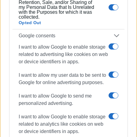
Retention, Sale, and/or Sharing of
my Personal Data that Is Unrelated
with the Purposes for which it was
ΓΕΡΑΣΙΜΟΣ ΜΑΡΤΙΝΗΣ
collected.
Opted Out
Γεννήθηκε στην Κέρκυρα το 1988. Είναι
υποψήφιος διδάκτορας του Τμήματος Μουσικών
Google consents
Σπουδών του Ιονίου Πανεπιστημίου, στην
Ιστορική Μουσικολογία. Ανακοινώσεις του έχουν
I want to allow Google to enable storage
παρουσιαστεί σε επιστημονικά συνέδρια στην
related to advertising like cookies on web
Ελλάδα και το εξωτερικό, ενώ κείμενά του έχουν
or device identifiers in apps.
δημοσιευτεί σε εφημερίδες και περιοδικά
μουσικολογικού και ιστορικού περιεχομένου. Ως
I want to allow my user data to be sent to
μουσικολόγος έχει συνεργαστεί με φορείς όπως
Google for online advertising purposes.
το Ιόνιο Πανεπιστήμιο, το Μέγαρο Μουσικής
I want to allow Google to send me
Αθηνών κ.ά. Διδάσκει στο Ωδείο Κερκύρας και
personalized advertising.
είναι υπεύθυνος του Αρχείου της Φιλαρμονικής
Εταιρίας «Μάντζαρος».
I want to allow Google to enable storage
related to analytics like cookies on web
Ακολουθήστε το enimerosi στο
Facebook
or device identifiers in apps.