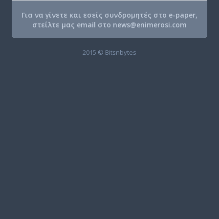
Για να γίνετε και εσείς συνδρομητές στο e-paper,
στείλτε μας email στο
news@enimerosi.com
2015 © Bitsnbytes