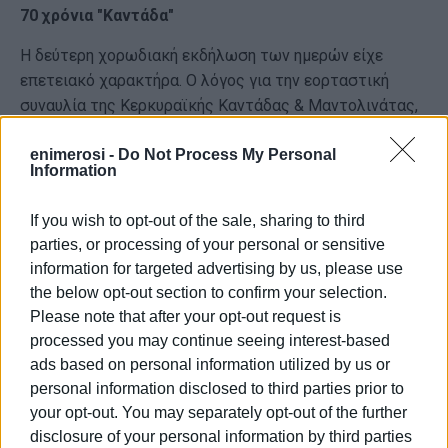
70 χρόνια "Καντάδα"
Η δεύτερη χορωδιακή εκδήλωση των ημερών είχε
επετειακό χαρακτήρα. Ο λόγος για την εορταστική
συναυλία της Κερκυραϊκής Καντάδας & Μαντολινάτας,
η οποία πραγματοποιήθηκε στο Δημοτικό Θέατρο την
Κυριακή 1 Δεκεμβρίου, για τα 70 χρόνια από την ίδρυση
enimerosi -
Do Not Process My Personal
Information
του σωματείου (το 1954) και τη συνεχή έκτοτε
συμμετοχή του στα δρώμενα γύρω από το παραδοσιακό
If you wish to opt-out of the sale, sharing to third
επτανησιακό τραγούδι.
parties, or processing of your personal or sensitive
information for targeted advertising by us, please use
the below opt-out section to confirm your selection.
Please note that after your opt-out request is
processed you may continue seeing interest-based
ads based on personal information utilized by us or
personal information disclosed to third parties prior to
your opt-out. You may separately opt-out of the further
disclosure of your personal information by third parties