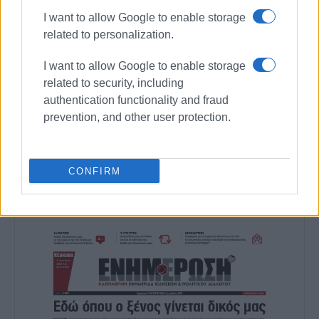
δημοσιευτεί σε εφημερίδες και περιοδικά
I want to allow Google to enable storage
μουσικολογικού και ιστορικού περιεχομένου. Ως
related to personalization.
μουσικολόγος έχει συνεργαστεί με φορείς όπως
το Ιόνιο Πανεπιστήμιο, το Μέγαρο Μουσικής
I want to allow Google to enable storage
Αθηνών κ.ά. Διδάσκει στο Ωδείο Κερκύρας και
related to security, including
είναι υπεύθυνος του Αρχείου της Φιλαρμονικής
authentication functionality and fraud
Εταιρίας «Μάντζαρος».
prevention, and other user protection.
Ακολουθήστε το enimerosi στο
Facebook
CONFIRM
Συνδρομητές στο e-paper