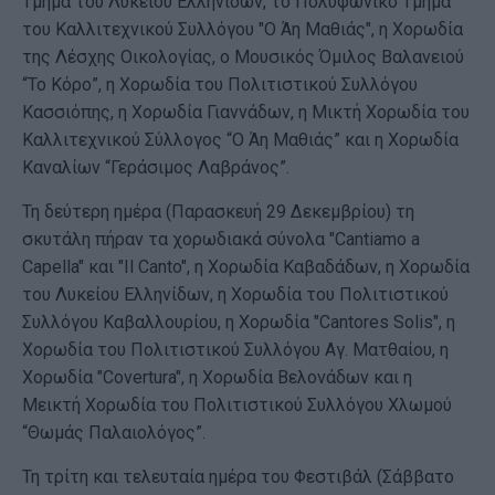
Τμήμα του Λυκείου Ελληνίδων, το Πολυφωνικό Τμήμα
του Καλλιτεχνικού Συλλόγου "Ο Άη Μαθιάς", η Χορωδία
της Λέσχης Οικολογίας, ο Μουσικός Όμιλος Βαλανειού
“Το Κόρο”, η Χορωδία του Πολιτιστικού Συλλόγου
Κασσιόπης, η Χορωδία Γιαννάδων, η Μικτή Χορωδία του
Καλλιτεχνικού Σύλλογος “Ο Άη Μαθιάς” και η Χορωδία
Καναλίων “Γεράσιμος Λαβράνος”.
Τη δεύτερη ημέρα (Παρασκευή 29 Δεκεμβρίου) τη
σκυτάλη πήραν τα χορωδιακά σύνολα "Cantiamo a
Capella" και "Il Canto", η Χορωδία Καβαδάδων, η Χορωδία
του Λυκείου Ελληνίδων, η Χορωδία του Πολιτιστικού
Συλλόγου Καβαλλουρίου, η Χορωδία "Cantores Solis", η
Χορωδία του Πολιτιστικού Συλλόγου Αγ. Ματθαίου, η
Χορωδία "Covertura", η Χορωδία Βελονάδων και η
Μεικτή Χορωδία του Πολιτιστικού Συλλόγου Χλωμού
“Θωμάς Παλαιολόγος”.
Τη τρίτη και τελευταία ημέρα του Φεστιβάλ (Σάββατο