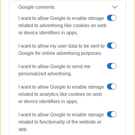
Google consents
ΦΩΤΟ@ ΓΕΡΑΣΙΜΟΣ ΜΑΡΤΙΝΗΣ
I want to allow Google to enable storage
Εμφανίσεις: 101
related to advertising like cookies on web
or device identifiers in apps.
I want to allow my user data to be sent to
Google for online advertising purposes.
I want to allow Google to send me
personalized advertising.
ΓΕΡΑΣΙΜΟΣ ΜΑΡΤΙΝΗΣ
I want to allow Google to enable storage
Γεννήθηκε στην Κέρκυρα το 1988. Είναι
related to analytics like cookies on web
υποψήφιος διδάκτορας του Τμήματος Μουσικών
or device identifiers in apps.
Σπουδών του Ιονίου Πανεπιστημίου, στην
I want to allow Google to enable storage
Ιστορική Μουσικολογία. Ανακοινώσεις του έχουν
related to functionality of the website or
παρουσιαστεί σε επιστημονικά συνέδρια στην
app.
Ελλάδα και το εξωτερικό, ενώ κείμενά του έχουν