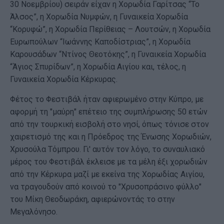
30 Νοεμβρίου) σειράν είχαν η Χορωδία Γαρίτσας “Το
Άλσος”, η Χορωδία Νυμφών, η Γυναικεία Χορωδία
“Κορυφώ”, η Χορωδία Περίθειας – Λουτσών, η Χορωδία
Ευρωπούλων “Ιωάννης Καποδίστριας”, η Χορωδία
Καρουσάδων “Ντίνος Θεοτόκης”, η Γυναικεία Χορωδία
“Άγιος Σπυρίδων”, η Χορωδία Αιγίου και, τέλος, η
Γυναικεία Χορωδία Κέρκυρας.
Φέτος το Φεστιβάλ ήταν αφιερωμένο στην Κύπρο, με
αφορμή τη "μαύρη" επέτειο της συμπλήρωσης 50 ετών
από την τουρκική εισβολή στο νησί, όπως τόνισε στον
χαιρετισμό της και η Πρόεδρος της Ένωσης Χορωδιών,
Χρυσούλα Τόμπρου. Γι' αυτόν τον λόγο, το συναυλιακό
μέρος του Φεστιβάλ έκλεισε με τα μέλη έξι χορωδιών
από την Κέρκυρα μαζί με εκείνα της Χορωδίας Αιγίου,
να τραγουδούν από κοινού το "Χρυσοπράσινο φύλλο"
του Μίκη Θεοδωράκη, αφιερώνοντάς το στην
Μεγαλόνησο.