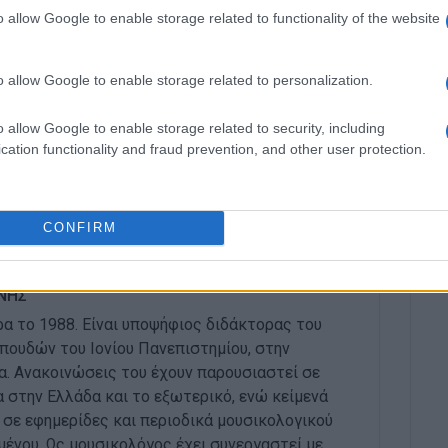
o allow Google to enable storage related to functionality of the website
 Χορωδία Νυμφών, η Χορωδία Μαλλίων Κρήτης, η
η Παραδοσιακή Χορωδία Κυρίων Δράμας, η Χορωδία
ορωδία Σαλαμίνας και, τέλος, η Γυναικεία Χορωδία
o allow Google to enable storage related to personalization.
o allow Google to enable storage related to security, including
ρουσίασαν η Μαρίνα Μοσχάτ και ο Πέτρος Γάλλιας,
cation functionality and fraud prevention, and other user protection.
νωσης Χορωδιών Κέρκυρας, Χρυσούλα Τόμπρου.
CONFIRM
ΝΗΣ
α το 1988. Είναι υποψήφιος διδάκτορας του
ουδών του Ιονίου Πανεπιστημίου, στην
α. Ανακοινώσεις του έχουν παρουσιαστεί σε
 στην Ελλάδα και το εξωτερικό, ενώ κείμενά
 σε εφημερίδες και περιοδικά μουσικολογικού
μένου. Ως μουσικολόγος έχει συνεργαστεί με