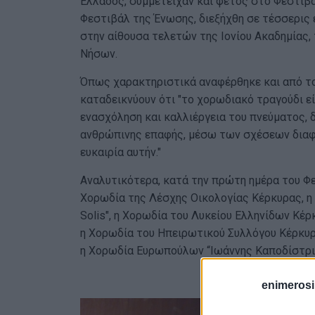
Ελλάδος, συμμετείχαν και φέτος στο Φεστιβ
Φεστιβάλ της Ένωσης, διεξήχθη σε τέσσερις 
στην αίθουσα τελετών της Ιονίου Ακαδημίας,
Νήσων.
Όπως χαρακτηριστικά αναφέρθηκε και από τ
καταδεικνύουν ότι "το χορωδιακό τραγούδι εί
ενασχόληση και καλλιέργεια του πνεύματος, δ
ανθρώπινης επαφής, μέσω των σχέσεων δια
ευκαιρία αυτήν."
Αναλυτικότερα, κατά την πρώτη ημέρα του Φ
Χορωδία της Λέσχης Οικολογίας Κέρκυρας, η 
Solis", η Χορωδία του Λυκείου Ελληνίδων Κέρ
η Χορωδία του Ηπειρωτικού Συλλόγου Κέρκυρ
η Χορωδία Ευρωπούλων “Ιωάννης Καποδίστρι
enimerosi