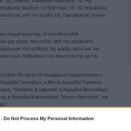
άλ της Ένωσης Χορωδιών Κέρκυρας. Το 14ο
επιμέρους βραδιές το διάστημα 19 - 22 Νοεμβρίου,
 τελώντας υπό την αιγίδα της Περιφέρειας Ιονίων
ους συμμετέχοντες, τέτοια Φεστιβάλ
ναι μια τέχνη που εκτός από την ευχάριστη
ημιουργεί την αίσθηση της χαράς, αλλά και της
φορετικών ανθρώπων που συναντώνται με την
εστιβάλ (Τετάρτη 19 Νοεμβρίου) εμφανίστηκαν η
Χορωδία Γιαννάδων, η Μικτή Χορωδία "Cantores
κυρας "Cantiamo A Cappella", η Χορωδία Βελονάδων,
ας, η Χορωδία Καρουσάδων “Ντίνος Θεοτόκης” και
ας”.
 -
Do Not Process My Personal Information