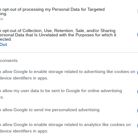
ήταν η βράβευση του συνθέτη και καθηγητή μουσικής
to opt-out of processing my Personal Data for Targeted
ing.
ρά του στη μουσική.
In
ορωδία του Πολιτιστικού Χορευτικού Ομίλου
o opt-out of Collection, Use, Retention, Sale, and/or Sharing
υ Ελληνίδων, το Τμήμα Παραδοσιακών Τραγουδιών
ersonal Data that Is Unrelated with the Purposes for which it
lected.
υ "Κορυφώ", η Χορωδία Καββαδάδων, η Χορωδία του
Out
ωδία του Πολιτιστικού Συλλόγου Κασσιώπης, ο
κτή Χορωδία “Μιχαήλ Καποδίστριας”, ο Μουσικός
consents
πό κοινού οι Χορωδίες της Μουσικής Καλλιτεχνικής
o allow Google to enable storage related to advertising like cookies on
ου Πετριτή και του Πολιτιστικού Συλλόγου
evice identifiers in apps.
o allow my user data to be sent to Google for online advertising
αν το Πολυφωνικό Τμήμα Καλλιτεχνικού Συλλόγου
s.
nto", η Χορωδία Περίθειας & Λουτσών, η Χορωδία
η Χορωδία του Πολιτιστικού Συλλόγου Αργυράδων, η
to allow Google to send me personalized advertising.
ν και η Μικτή Χορωδία του Πολιτιστικού Συλλόγου
o allow Google to enable storage related to analytics like cookies on
evice identifiers in apps.
λευταία ημέρα του Φεστιβάλ, το τετραήμερο