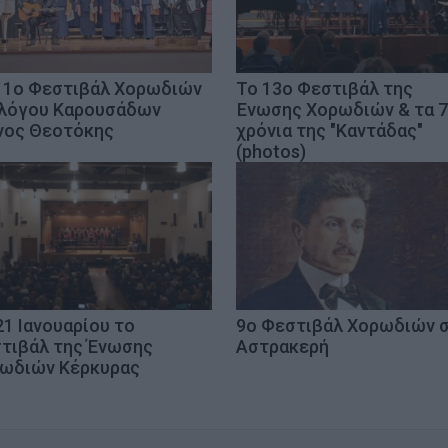
11ο Φεστιβάλ Χορωδιών
Το 13ο Φεστιβάλ της
λόγου Καρουσάδων
Ένωσης Χορωδιών & τα 
νος Θεοτόκης
χρόνια της "Καντάδας"
(photos)
21 Ιανουαρίου το
9ο Φεστιβάλ Χορωδιών 
τιβάλ της Ένωσης
Αστρακερή
ωδιών Κέρκυρας