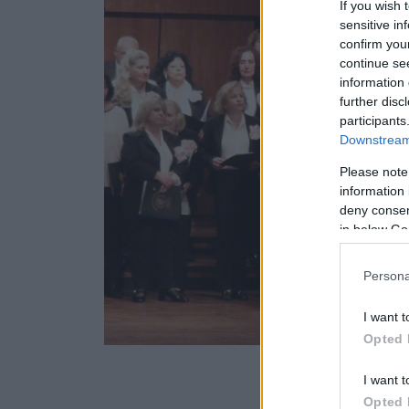
If you wish 
sensitive in
confirm you
continue se
information 
further disc
participants
Downstream 
Please note
information 
deny consent
in below Go
Persona
I want t
Opted 
I want t
Opted 