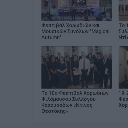
Φεστιβάλ Χορωδιών και
Το 
Μουσικών Συνόλων "Magical
Συλ
Autumn"
Ντί
Το 10ο Φεστιβάλ Χορωδιών
19-
Φιλόμουσου Συλλόγου
Φεσ
Καρουσάδων «Ντίνος
Χορ
Θεοτόκης»