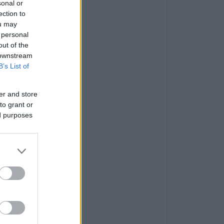
sonal or
ection to
ou may
 personal
out of the
 downstream
B’s List of
er and store
to grant or
ed purposes