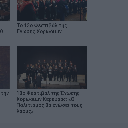
Το 13ο Φεστιβάλ της
70
Ένωσης Χορωδιών
στην
10ο Φεστιβάλ της Ένωσης
Χορωδιών Κέρκυρας: «Ο
Πολιτισμός θα ενώσει τους
λαούς»