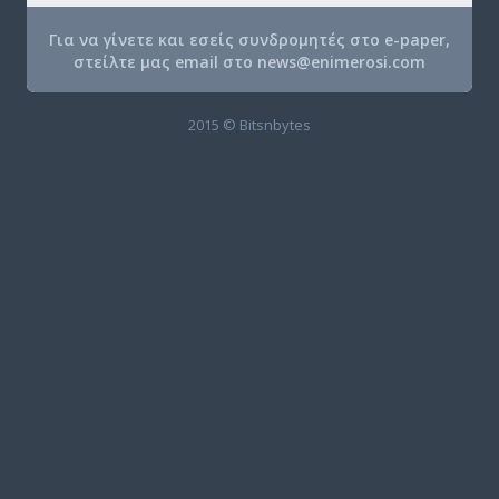
Για να γίνετε και εσείς συνδρομητές στο e-paper,
στείλτε μας email στο
news@enimerosi.com
2015 © Bitsnbytes