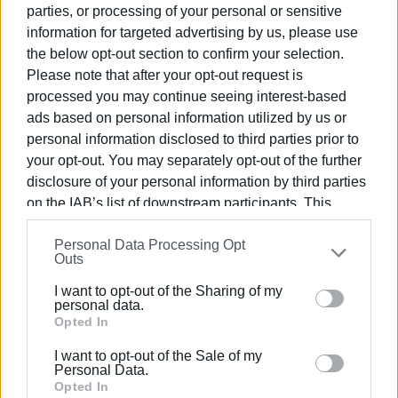
Αξίζει, τέλος, να σημειωθεί ότι οι μουσικές σπουδές
parties, or processing of your personal or sensitive
στο University of Memphis έχουν παράδοση δεκαετιών
information for targeted advertising by us, please use
και διεξάγονται στο πλαίσιο του Rudi Scheidt School of
the below opt-out section to confirm your selection.
Music που λειτουργεί στους κόλπους του. Το μουσικό
Please note that after your opt-out request is
αυτό τμήμα πήρε το όνομά του από τον ιδρυτή του, Rudi
processed you may continue seeing interest-based
E. Scheidt (1925-2020), και λειτουργεί αυτόνομα από το
ads based on personal information utilized by us or
1947, συνεχίζοντας και διευρύνοντας την παράδοση
personal information disclosed to third parties prior to
της πανεπιστημιακής μπάντας που είχε ιδρυθεί το
your opt-out. You may separately opt-out of the further
1940. Το 1949, το Rudi Scheidt School of Music
disclosure of your personal information by third parties
πραγματοποίησε την πρώτη του παράσταση όπερας,
on the IAB’s list of downstream participants. This
ενώ από τα 1953, 1962 και 1978 παρέχει
information may also be disclosed by us to third parties
αναγνωρισμένους τίτλους μουσικών σπουδών σε
Personal Data Processing Opt
on the
IAB’s List of Downstream Participants
that may
Outs
επίπεδο Bachelor, Master και PhD αντίστοιχα.
further disclose it to other third parties.
I want to opt-out of the Sharing of my
Please note that this website/app uses one or more
Σήμερα, οι μουσικές σπουδές εκεί περιλαμβάνουν
personal data.
Google services and may gather and store information
Opted In
τομείς Συμφωνικής Ορχηστρικής Μουσικής,
including but not limited to your visit or usage
Χορωδιακής Μουσικής, Μουσικής Δωματίου, Παλαιάς
I want to opt-out of the Sale of my
behaviour. You may click to grant or deny consent to
Μουσικής, Όπερας, Jazz & Pop Μουσικής και Μουσικής
Personal Data.
Google and its third-party tags to use your data for
Opted In
Επιχειρηματικότητας. Στο πλαίσιο αυτό λειτουργούν