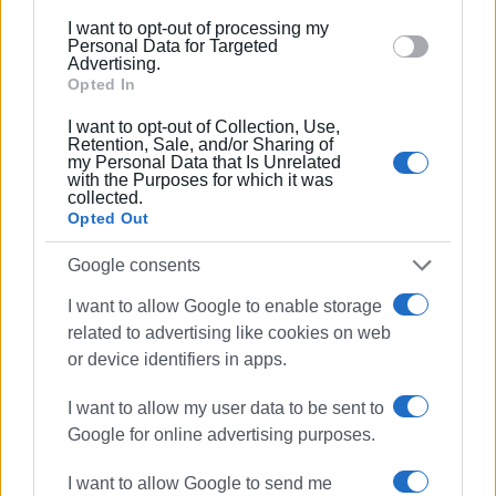
below specified purposes in below Google consent
περί τα 35 πανεπιστημιακά μουσικά σύνολα.
I want to opt-out of processing my
section.
Personal Data for Targeted
Advertising.
Η University of Memphis Touring Choir, την οποία το
Opted In
κερκυραϊκό κοινό θα έχει την ευκαιρία να ακούσει την
Παρασκευή, αποτελείται από σπουδαστές και των
I want to opt-out of Collection, Use,
Retention, Sale, and/or Sharing of
πέντε διαφορετικών χορωδιακών συνόλων του Rudi
my Personal Data that Is Unrelated
Scheidt School of Music.
with the Purposes for which it was
collected.
Εμφανίσεις: 76
Opted Out
Ακολουθήστε το enimerosi στο
Facebook
Google consents
I want to allow Google to enable storage
Συνδρομητές στο e-paper
related to advertising like cookies on web
or device identifiers in apps.
I want to allow my user data to be sent to
Google for online advertising purposes.
I want to allow Google to send me