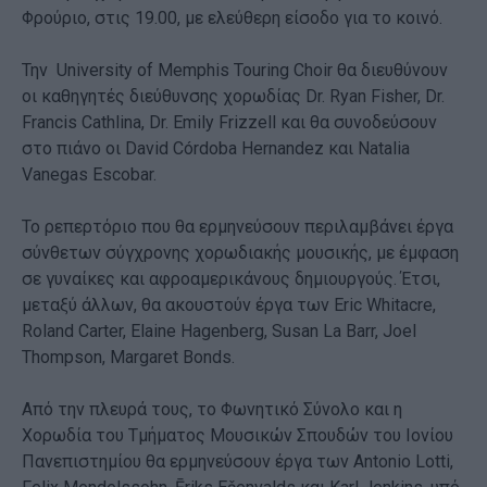
Φρούριο, στις 19.00, με ελεύθερη είσοδο για το κοινό.
Την University of Memphis Touring Choir θα διευθύνουν
οι καθηγητές διεύθυνσης χορωδίας Dr. Ryan Fisher, Dr.
Francis Cathlina, Dr. Emily Frizzell και θα συνοδεύσουν
στο πιάνο οι David Córdoba Hernandez και Natalia
Vanegas Escobar.
Το ρεπερτόριο που θα ερμηνεύσουν περιλαμβάνει έργα
σύνθετων σύγχρονης χορωδιακής μουσικής, με έμφαση
σε γυναίκες και αφροαμερικάνους δημιουργούς. Έτσι,
μεταξύ άλλων, θα ακουστούν έργα των Eric Whitacre,
Roland Carter, Elaine Hagenberg, Susan La Barr, Joel
Thompson, Margaret Bonds.
Από την πλευρά τους, το Φωνητικό Σύνολο και η
Χορωδία του Τμήματος Μουσικών Σπουδών του Ιονίου
Πανεπιστημίου θα ερμηνεύσουν έργα των Antonio Lotti,