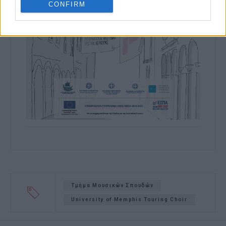
CONFIRM
Τμήμα Μουσικών Σπουδών
University of Memphis Touring Choir