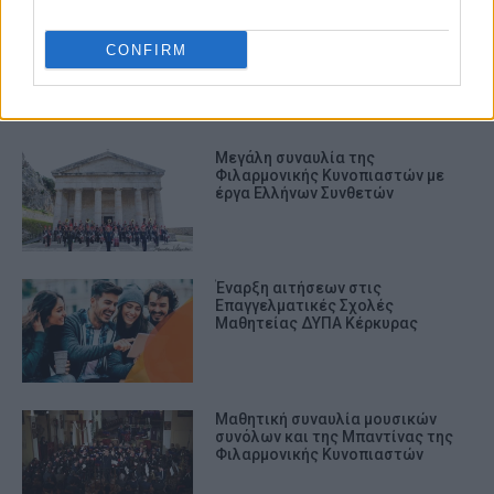
Φιλαρμονική Κυνοπιαστών
εγγραφές
CONFIRM
ΣΧΕΤΙΚA AΡΘΡΑ
​Μεγάλη συναυλία της
Φιλαρμονικής Κυνοπιαστών με
έργα Ελλήνων Συνθετών
Έναρξη αιτήσεων στις
Επαγγελματικές Σχολές
Μαθητείας ΔΥΠΑ Κέρκυρας
Μαθητική συναυλία μουσικών
συνόλων και της Μπαντίνας της
Φιλαρμονικής Κυνοπιαστών