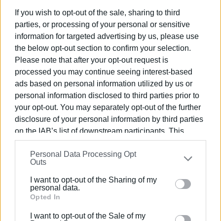
If you wish to opt-out of the sale, sharing to third
parties, or processing of your personal or sensitive
information for targeted advertising by us, please use
the below opt-out section to confirm your selection.
Please note that after your opt-out request is
processed you may continue seeing interest-based
Ελένη Κορωνάκη
ads based on personal information utilized by us or
Εργάζεται στις Εκδόσεις Ενημέρωση από το
personal information disclosed to third parties prior to
1990 σε θέσεις υψηλής ευθύνης. Ειδικεύεται στις
your opt-out. You may separately opt-out of the further
δημόσιες σχέσεις, το ελεύθερο και το
disclosure of your personal information by third parties
καλλιτεχνικό ρεπορτάζ.
on the IAB’s list of downstream participants. This
information may also be disclosed by us to third parties
Personal Data Processing Opt
on the
IAB’s List of Downstream Participants
that may
Ακολουθήστε το enimerosi στο
Facebook
Outs
further disclose it to other third parties.
I want to opt-out of the Sharing of my
Please note that this website/app uses one or more
personal data.
Google services and may gather and store information
Opted In
Συνδρομητές στο e-paper
including but not limited to your visit or usage
I want to opt-out of the Sale of my
behaviour. You may click to grant or deny consent to